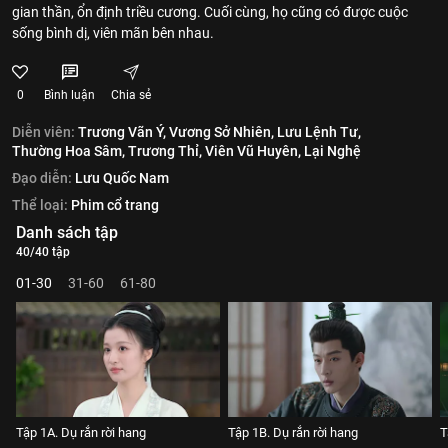
gian thần, ổn định triều cương. Cuối cùng, họ cũng có được cuộc
sống bình dị, viên mãn bên nhau.
0
Bình luận
Chia sẻ
Diễn viên:
Trương Vãn Ý,
Vương Sở Nhiên,
Lưu Lệnh Tư,
Thường Hoa Sâm,
Trương Thỉ,
Viên Vũ Huyên,
Lại Nghệ
Đạo diễn:
Lưu Quốc Nam
Thể loại:
Phim cổ trang
Danh sách tập
40/40 tập
01-30
31-60
61-80
Tập 1A. Dụ rắn rời hang
Tập 1B. Dụ rắn rời hang
T