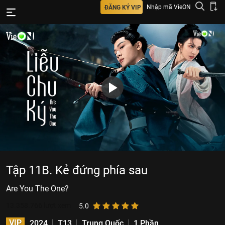
Nhập mã VieON
ĐĂNG KÝ VIP
Tập 11B. Kẻ đứng phía sau
Are You The One?
13.358.766
lượt xem
5.0
VIP
2024
T13
Trung Quốc
1 Phần