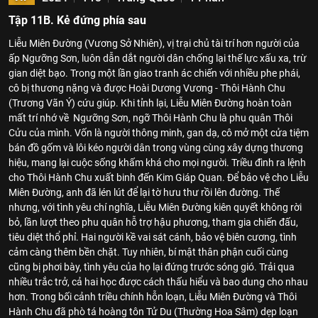
Tập 11B. Kẻ đứng phía sau
Liễu Miên Đường (Vương Sở Nhiên), vị trại chủ tài trí hơn người của
ấp Ngưỡng Sơn, luôn dẫn dắt người dân chống lại thế lực xấu xa, trừ
gian diệt bạo. Trong một lần giao tranh ác chiến với nhiều phe phái,
cô bị thương nặng và được Hoài Dương Vương - Thôi Hành Chu
(Trương Vãn Ý) cứu giúp. Khi tỉnh lại, Liễu Miên Đường hoàn toàn
mất trí nhớ về Ngưỡng Sơn, ngỡ Thôi Hành Chu là phu quân Thôi
Cửu của mình. Vốn là người thông minh, gan dạ, cô mở một cửa tiệm
bán đồ gốm và lôi kéo người dân trong vùng cùng xây dựng thương
hiệu, mang lại cuộc sống khấm khá cho mọi người. Triều đình ra lệnh
cho Thôi Hành Chu xuất binh đến Kim Giáp Quan. Để bảo vệ cho Liễu
Miên Đường, anh đã lén lút để lại tờ hưu thư rồi lên đường. Thế
nhưng, với tình yêu chí nghĩa, Liễu Miên Đường kiên quyết không rời
bỏ, lần lượt theo phu quân hỗ trợ hậu phương, tham gia chiến đấu,
tiêu diệt thổ phỉ. Hai người kề vai sát cánh, bảo vệ biên cương, tình
cảm càng thêm bền chặt. Tuy nhiên, bí mật thân phận cuối cùng
cũng bị phơi bày, tình yêu của họ lại đứng trước sóng gió. Trải qua
nhiều trắc trở, cả hai học được cách thấu hiểu và bao dung cho nhau
hơn. Trong bối cảnh triều chính hỗn loạn, Liễu Miên Đường và Thôi
Hành Chu đã phò tá hoàng tôn Tử Du (Thường Hoa Sâm) dẹp loạn