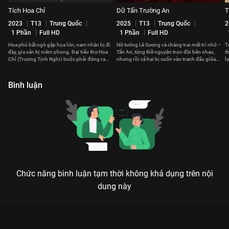
Tích Hoa Chỉ
Dữ Tấn Trường An
T
2023
T13
Trung Quốc
2025
T13
Trung Quốc
2
1 Phần
Full HD
1 Phần
Full HD
Hoa phủ bất ngờ gặp họa lớn, nam nhân bị đi
Nữ tướng Lê Sương và chàng trai mất trí nhớ –
T
đày, gia sản bị niêm phong. Đại tiểu thư Hoa
Tấn An, từng thề nguyện trọn đời bên nhau,
t
Chỉ (Trương Tịnh Nghi) buộc phải đứng ra
nhưng rồi cả hai bị cuốn vào tranh đấu giữa
l
gánh vác cả gia tộc.
các quốc gia.
c
Bình luận
Chức năng bình luận tạm thời không khả dụng trên nội
dung này
Xem Tập 11B. Kẻ đứng phía sau Liễu Chu Ký - 40 Tập của
Trung Quốc có sự tham gia của . Thuộc thể loại: Phim bộ