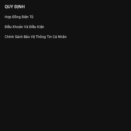
QUY ĐỊNH
Hợp Đồng Điện Tử
Điều Khoản Và Điều Kiện
Chính Sách Bảo Vệ Thông Tin Cá Nhân
Chính Sách Bảo Vệ Người Tiêu Dùng Dễ Bị Tổn Thương
Thỏa Thuận Sử Dụng Dịch Vụ Mạng Xã Hội
THÔNG TIN
Thông Báo
Trung Tâm Hỗ Trợ
Liên Hệ
Góp Ý
Công ty Cổ phần VieON - Địa chỉ: Tầng 5, 222 Pasteur, Phường Xuân Hòa,