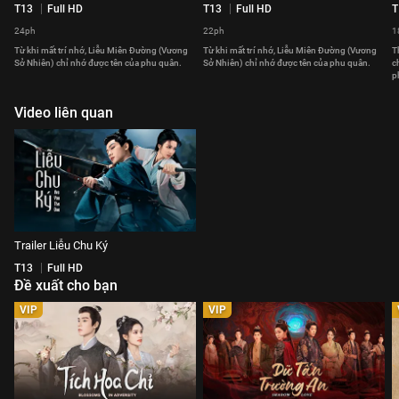
T13
Full HD
T13
Full HD
T
24ph
22ph
1
Từ khi mất trí nhớ, Liễu Miên Đường (Vương
Từ khi mất trí nhớ, Liễu Miên Đường (Vương
T
Sở Nhiên) chỉ nhớ được tên của phu quân.
Sở Nhiên) chỉ nhớ được tên của phu quân.
c
p
Video liên quan
Trailer Liễu Chu Ký
T13
Full HD
Đề xuất cho bạn
VIP
VIP