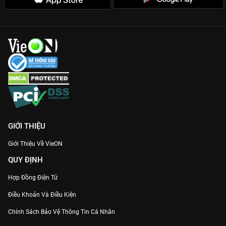
Tiết tấu nhanh, dồn dập:
Mỗi tập phim đều chứa đựng những
cú lật mặt (twist) không thể lường trước.
Đừng bỏ lỡ hành trình truy tìm công lý đầy máu và nước mắt
trong
Liêm Chính Truy Kích
. Xem trọn bộ Thuyết minh sớm
nhất trên
VieON
!
GIỚI THIỆU
Giới Thiệu Về VieON
QUY ĐỊNH
Hợp Đồng Điện Tử
Điều Khoản Và Điều Kiện
Chính Sách Bảo Vệ Thông Tin Cá Nhân