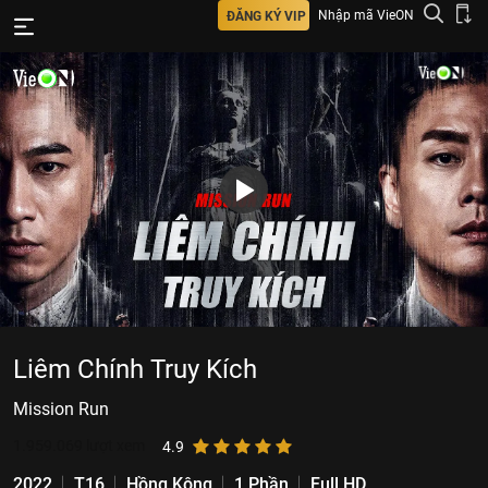
Nhập mã VieON
ĐĂNG KÝ VIP
Liêm Chính Truy Kích
Mission Run
1.959.069
lượt xem
4.9
2022
T16
Hồng Kông
1 Phần
Full HD