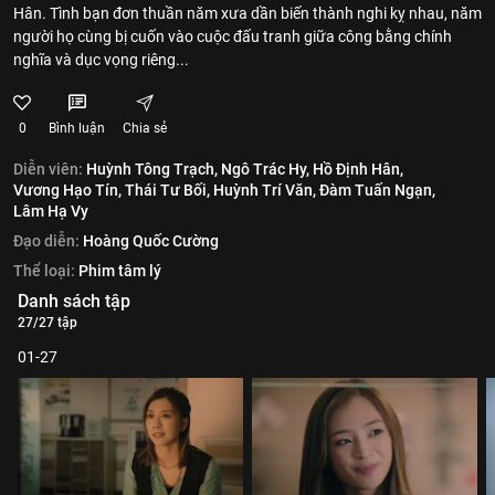
Hân. Tình bạn đơn thuần năm xưa dần biến thành nghi kỵ nhau, năm
người họ cùng bị cuốn vào cuộc đấu tranh giữa công bằng chính
nghĩa và dục vọng riêng...
0
Bình luận
Chia sẻ
Diễn viên:
Huỳnh Tông Trạch,
Ngô Trác Hy,
Hồ Định Hân,
Vương Hạo Tín,
Thái Tư Bối,
Huỳnh Trí Văn,
Đàm Tuấn Ngạn,
Lâm Hạ Vy
Đạo diễn:
Hoàng Quốc Cường
Thể loại:
Phim tâm lý
Danh sách tập
27/27 tập
01-27