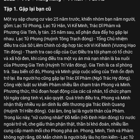
Tập 1. Gặp lại bạn cũ
Một vụ sập chung cư vào 25 năm trước, khiến nhóm bạn năm người,
gồm: Lạc Tử Phong, Lạc Tử Hân, Vi Kế Minh, Trác Dĩ Phàm và
Phương Gia Tình, ly tán. 25 năm sau, số phận đưa đẩy họ gặp lại
nhau. Lạc Tử Phong (Huỳnh Tông Trạch đóng) - Tổng Chủ nhiệm
điều tra của Sở Liêm Chính có dịp hợp tác với Vi Kế Minh (Vương Hạo
Tín đóng) - Thanh tra cao cấp của Cục Điều tra tội phạm có tổ chức
và xã hội đen, khi cùng điều tra một vụ án mà nạn nhân là ba nuôi
của Phương Gia Tình (Huỳnh Trí Văn đóng). Gia Tình là ca sĩ phòng
trà. Sau biến cố đó, Phong và Minh giúp cuộc sống của Tình ổn định
trở lại. Ba người họ cũng gặp lại Trác Dĩ Phàm (Ngô Trác Hy đóng).
Công việc luật sư khiến Phàm nhiều lần chạm trán Phong và Minh.
Phương thức, thủ đoạn hoạt động của các cá nhân, tổ chức phạm
tội ngày càng tinh vi, xảo quyệt. Quá trình điều tra, Phong và Minh
nhận thấy nhiều vụ án dính líu đến thương gia Trác Đình Quang
(Huỳnh Trí Hiền đóng). Oái ăm, ông lại là người thân của Phàm.
Trong lúc này, “nữ cường nhân” Đồ Mẫn (Hồ Định Hân đóng) từ nước
ngoài trở về, che giấu thân phận thật, thần bí khó đoán, nhiều lần
cung cấp manh mối cho Phong phá án. Phong, Minh, Tình và Phàm
không ngờ rằng, Đồ Mẫn chính là người bấy lâu họ tìm kiếm - Lạc Tử