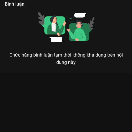
Bình luận
Chức năng bình luận tạm thời không khả dụng trên nội
dung này
LIÊM CHÍNH TRUY KÍCH: KHI ĐỒNG ĐỘI TRỞ THÀNH ĐỐI THỦ
TRONG CUỘC CHIẾN QUYỀN LỰC
5 người bạn, 5 con đường, 1 sự thật duy nhất cần được phơi bày.
Liêm Chính Truy Kích (Mission Run)
là siêu phẩm hành động
TVB quy mô lớn nhất năm hiện đã có mặt trên
VieON
. Bộ phim
quy tụ dàn sao hạng A bảo chứng rating:
Huỳnh Tông Trạch,
Ngô Trác Hy, Hồ Định Hân, Vương Hạo Tín
. Câu chuyện xoay
quanh nhóm bạn thân từ thuở nhỏ, bị chia cắt bởi một vụ sập