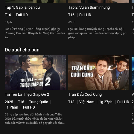
Tập 1. Gặp lại bạn cũ
Tập 2. Vụ án tham nhũng
T
T16
Full HD
T16
Full HD
T
41ph
43ph
4
Lạc Tử Phong (Huỳnh Tông Trạch) gặp lại
Lạc Tử Phong (Huỳnh Tông Trạch) cài nội
L
Phương Gia Tình (Huỳnh Trí Văn) khi điều tra
gián vào quán bar điều tra các hoạt động phi
n
án.
pháp.
Đề xuất cho bạn
Tôi Tên Là Triệu Giáp Đệ 2
Trận Đấu Cuối Cùng
V
2025
T16
Trung Quốc
T13
Việt Nam
1g 27ph
Full HD
2
1 Phần
Full HD
Cùng tiếp tục theo dõi hành trình của Triệu
C
Giáp Đệ, người thừa kế tập đoàn Kim Hải, khi
g
anh đối mặt với cuộc đấu đá gay gắt với cha
v
mình và kẻ thù cũ
K