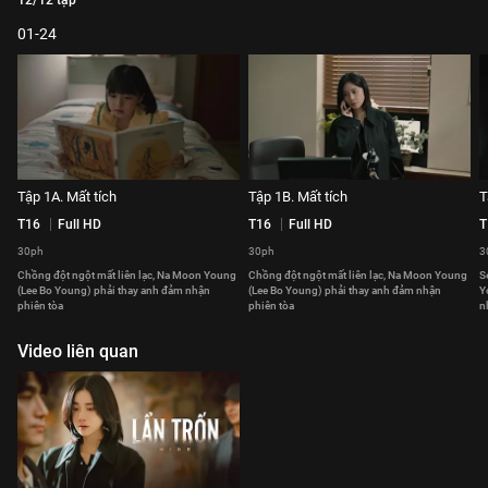
12/12 tập
01-24
Tập 1A. Mất tích
Tập 1B. Mất tích
T
T16
Full HD
T16
Full HD
T
30ph
30ph
3
Chồng đột ngột mất liên lạc, Na Moon Young
Chồng đột ngột mất liên lạc, Na Moon Young
S
(Lee Bo Young) phải thay anh đảm nhận
(Lee Bo Young) phải thay anh đảm nhận
Y
phiên tòa
phiên tòa
n
Video liên quan