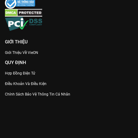
Tham gia vào cuộc rượt đuổi sự thật đầy nguy hiểm này cùng
Lẩn Trốn
trên
VieON
ngay hôm nay!
GIỚI THIỆU
Giới Thiệu Về VieON
QUY ĐỊNH
Hợp Đồng Điện Tử
Điều Khoản Và Điều Kiện
Chính Sách Bảo Vệ Thông Tin Cá Nhân
Chính Sách Bảo Vệ Người Tiêu Dùng Dễ Bị Tổn Thương
Thỏa Thuận Sử Dụng Dịch Vụ Mạng Xã Hội
THÔNG TIN
Thông Báo