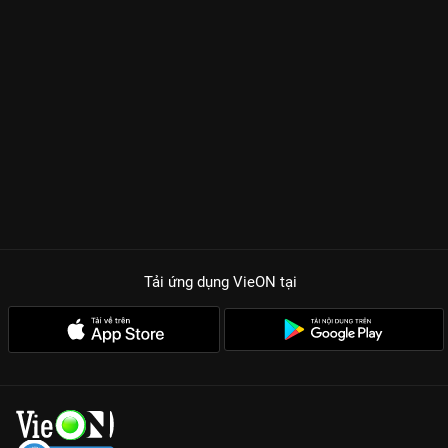
ngay từ tập đầu tiên. Liệu người chồng thâm tình mà Na Moon
Young hết mực tin tưởng có thực sự là người như cô vẫn nghĩ?
Từng manh mối được lật mở là một lần khán giả phải nổi da gà
trước những cú twist thao túng tâm lý đỉnh cao. Sự xuất hiện
của người hàng xóm bí ẩn Ha Yeon Joo (
Lee Chung Ah
) và
chàng trai trẻ Do Jin Woo (
Lee Min Jae
) càng làm cho bức
tranh về sự thật trở nên méo mó và khó lường hơn bao giờ hết.
TẠI SAO LẨN TRỐN LÀ SIÊU PHẨM GIẬT GÂN KHÔNG THỂ BỎ
LỠ?
Diễn xuất đẳng cấp của Lee Bo Young:
Từ sự tự tin của một nữ
cường đến những khoảnh khắc vụn vỡ khi phát hiện bị phản
bội, Lee Bo Young đã lột tả xuất sắc nội tâm nhân vật.
Tải ứng dụng VieON
tại
Kịch bản nghẹt thở:
Mỗi tập phim đều kết thúc bằng một cú
sốc khiến bạn không thể không bấm xem tập tiếp theo.
Màu phim điện ảnh:
Tông màu u tối, lạnh lẽo kết hợp cùng âm
nhạc kịch tính tạo nên bầu không khí bí ẩn đặc quánh.
Xem bản Thuyết minh sớm nhất:
Trải nghiệm trọn bộ 12 tập
với chất lượng Full HD cực nét duy nhất trên VieON.