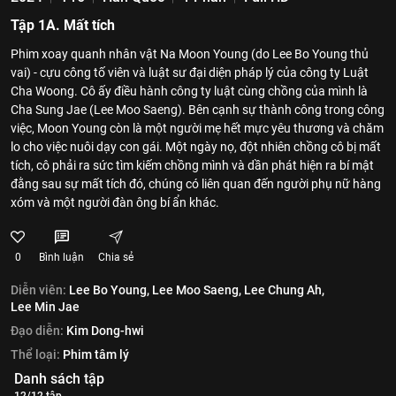
Tập 1A. Mất tích
Phim xoay quanh nhân vật Na Moon Young (do Lee Bo Young thủ
vai) - cựu công tố viên và luật sư đại diện pháp lý của công ty Luật
Cha Woong. Cô ấy điều hành công ty luật cùng chồng của mình là
Cha Sung Jae (Lee Moo Saeng). Bên cạnh sự thành công trong công
việc, Moon Young còn là một người mẹ hết mực yêu thương và chăm
lo cho việc nuôi dạy con gái. Một ngày nọ, đột nhiên chồng cô bị mất
tích, cô phải ra sức tìm kiếm chồng mình và dần phát hiện ra bí mật
đằng sau sự mất tích đó, chúng có liên quan đến người phụ nữ hàng
xóm và một người đàn ông bí ẩn khác.
0
Bình luận
Chia sẻ
Diễn viên:
Lee Bo Young,
Lee Moo Saeng,
Lee Chung Ah,
Lee Min Jae
Đạo diễn:
Kim Dong-hwi
Thể loại:
Phim tâm lý
Danh sách tập