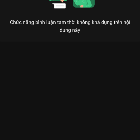
Chức năng bình luận tạm thời không khả dụng trên nội
dung này
LẨN TRỐN (HIDE): KHI LỚP MẶT NẠ CỦA SỰ HOÀN HẢO BỊ GỠ
BỎ
Bên dưới sự biến mất của một người chồng là hàng vạn bí mật đang lẩn trốn trong
bóng tối.
Nếu bạn đã chán những bộ phim tình cảm sướt mướt và muốn
tìm một cái gì đó đủ nặng đô, đủ giật gân để cày đêm thì
Lẩn
Trốn (Hide)
trên
VieON
chính là câu trả lời. Bộ phim đánh dấu
sự trở lại đầy ngoạn mục của nữ hoàng rating
Lee Bo Young
trong vai Na Moon Young - một nữ luật sư có cuộc sống đáng
mơ ước cho đến khi chồng cô, Cha Sung Jae (
Lee Moo Saeng
),
biến mất không dấu vết.
Không đi theo lối mòn của dòng phim điều tra thông thường,
Lẩn Trốn
khiến người xem phải đặt dấu hỏi về tất cả mọi thứ