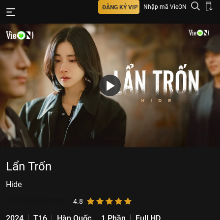
Nhập mã VieON
ĐĂNG KÝ VIP
Lẩn Trốn
Hide
3.212.464
lượt xem
4.8
2024
T16
Hàn Quốc
1 Phần
Full HD