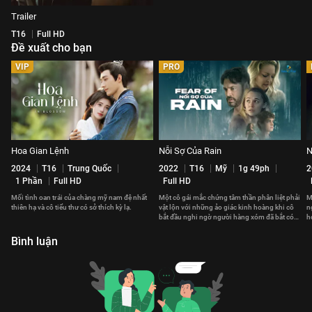
Trailer
T16
Full HD
Đề xuất cho bạn
VIP
PRO
Hoa Gian Lệnh
Nỗi Sợ Của Rain
N
2024
T16
Trung Quốc
2022
T16
Mỹ
1g 49ph
2
1 Phần
Full HD
Full HD
Mối tình oan trái của chàng mỹ nam đệ nhất
Một cô gái mắc chứng tâm thần phân liệt phải
M
thiên hạ và cô tiểu thư có sở thích kỳ lạ.
vật lộn với những ảo giác kinh hoàng khi cô
n
bắt đầu nghi ngờ người hàng xóm đã bắt cóc
h
một đứa trẻ.
đ
Bình luận