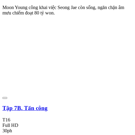
Moon Young công khai việc Seong Jae còn sống, ngăn chặn âm
mưu chiếm đoạt 80 tỷ won.
Tập 7B. Tấn công
T16
Full HD
30ph