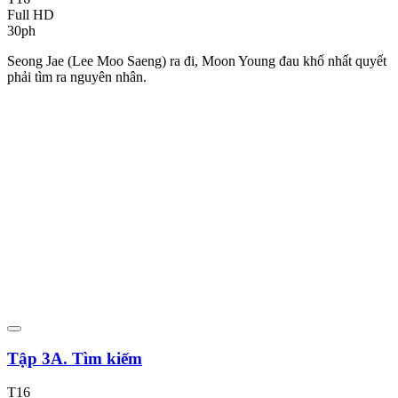
Full HD
30ph
Seong Jae (Lee Moo Saeng) ra đi, Moon Young đau khổ nhất quyết
phải tìm ra nguyên nhân.
Tập 3A. Tìm kiếm
T16