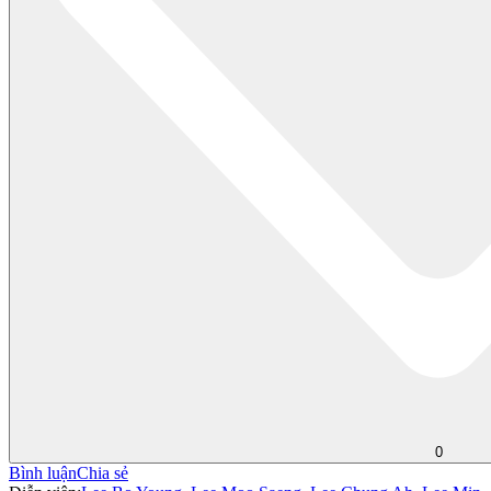
0
Bình luận
Chia sẻ