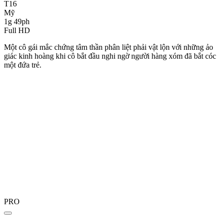
T16
Mỹ
1g 49ph
Full HD
Một cô gái mắc chứng tâm thần phân liệt phải vật lộn với những ảo
giác kinh hoàng khi cô bắt đầu nghi ngờ người hàng xóm đã bắt cóc
một đứa trẻ.
PRO