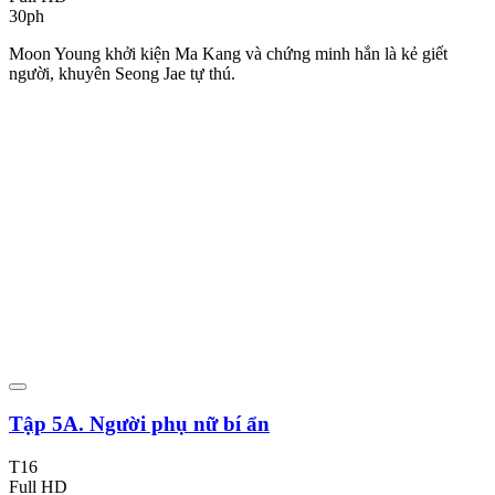
30ph
Moon Young khởi kiện Ma Kang và chứng minh hắn là kẻ giết
người, khuyên Seong Jae tự thú.
Tập 5A. Người phụ nữ bí ẩn
T16
Full HD