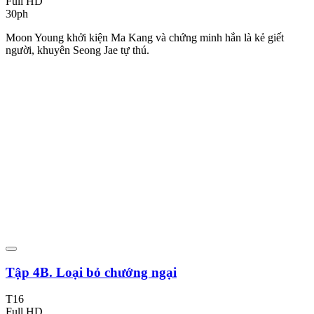
Full HD
30ph
Moon Young khởi kiện Ma Kang và chứng minh hắn là kẻ giết
người, khuyên Seong Jae tự thú.
Tập 4B. Loại bỏ chướng ngại
T16
Full HD