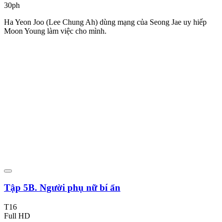
30ph
Ha Yeon Joo (Lee Chung Ah) dùng mạng của Seong Jae uy hiếp
Moon Young làm việc cho mình.
Tập 5B. Người phụ nữ bí ẩn
T16
Full HD