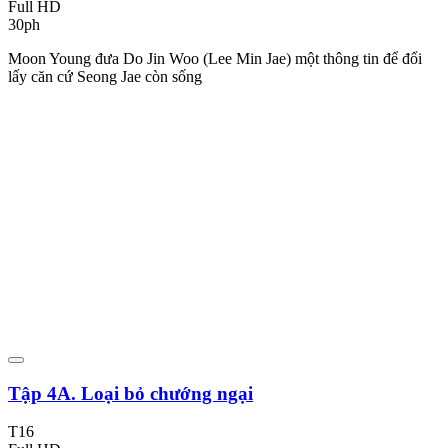
Full HD
30ph
Moon Young đưa Do Jin Woo (Lee Min Jae) một thông tin để đổi
lấy căn cứ Seong Jae còn sống
Tập 4A. Loại bỏ chướng ngại
T16