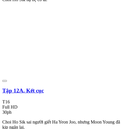
Tập 12A. Kết cục
T16
Full HD
30ph
Choi Ho Sik sai người giết Ha Yeon Joo, nhưng Moon Young đã
kịp ngăn lại.