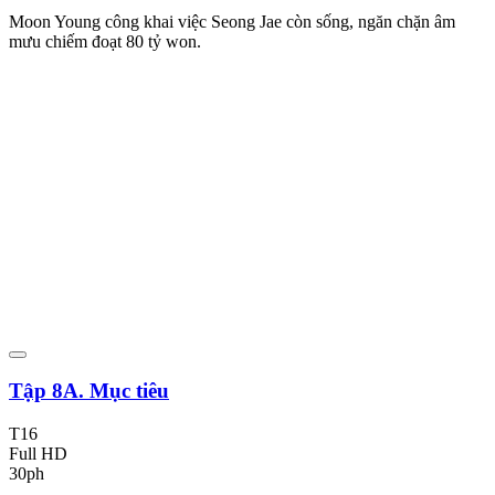
Moon Young công khai việc Seong Jae còn sống, ngăn chặn âm
mưu chiếm đoạt 80 tỷ won.
Tập 8A. Mục tiêu
T16
Full HD
30ph