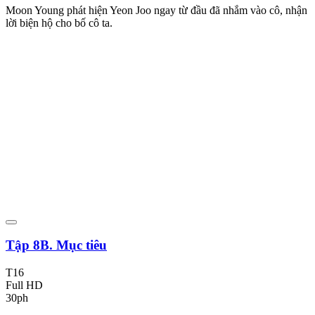
Moon Young phát hiện Yeon Joo ngay từ đầu đã nhắm vào cô, nhận
lời biện hộ cho bố cô ta.
Tập 8B. Mục tiêu
T16
Full HD
30ph