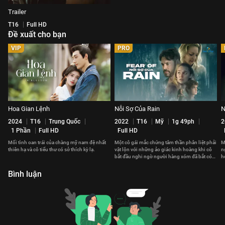
Trailer
T16
Full HD
Đề xuất cho bạn
VIP
PRO
Hoa Gian Lệnh
Nỗi Sợ Của Rain
N
2024
T16
Trung Quốc
2022
T16
Mỹ
1g 49ph
2
1 Phần
Full HD
Full HD
Mối tình oan trái của chàng mỹ nam đệ nhất
Một cô gái mắc chứng tâm thần phân liệt phải
M
thiên hạ và cô tiểu thư có sở thích kỳ lạ.
vật lộn với những ảo giác kinh hoàng khi cô
n
bắt đầu nghi ngờ người hàng xóm đã bắt cóc
h
một đứa trẻ.
đ
Bình luận