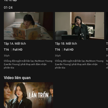
12/12 tập
01-24
Tập 1A. Mất tích
Tập 1B. Mất tích
T
T16
Full HD
T16
Full HD
T
30ph
30ph
3
Chồng đột ngột mất liên lạc, Na Moon Young
Chồng đột ngột mất liên lạc, Na Moon Young
S
(Lee Bo Young) phải thay anh đảm nhận
(Lee Bo Young) phải thay anh đảm nhận
Y
phiên tòa
phiên tòa
n
Video liên quan