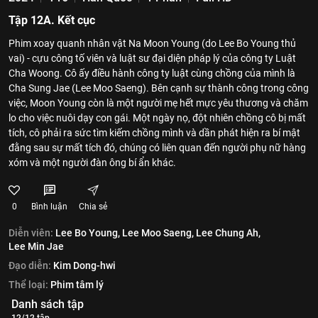
Tập 12A. Kết cục
Phim xoay quanh nhân vật Na Moon Young (do Lee Bo Young thủ
vai) - cựu công tố viên và luật sư đại diện pháp lý của công ty Luật
Cha Woong. Cô ấy điều hành công ty luật cùng chồng của mình là
Cha Sung Jae (Lee Moo Saeng). Bên cạnh sự thành công trong công
việc, Moon Young còn là một người mẹ hết mực yêu thương và chăm
lo cho việc nuôi dạy con gái. Một ngày nọ, đột nhiên chồng cô bị mất
tích, cô phải ra sức tìm kiếm chồng mình và dần phát hiện ra bí mật
đằng sau sự mất tích đó, chúng có liên quan đến người phụ nữ hàng
xóm và một người đàn ông bí ẩn khác.
0
Bình luận
Chia sẻ
Diễn viên:
Lee Bo Young,
Lee Moo Saeng,
Lee Chung Ah,
Lee Min Jae
Đạo diễn:
Kim Dong-hwi
Thể loại:
Phim tâm lý
Danh sách tập