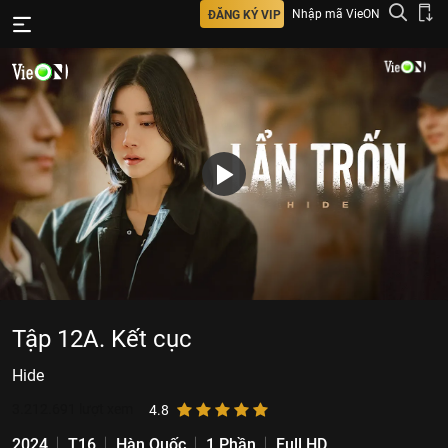
Nhập mã VieON
ĐĂNG KÝ VIP
Tập 12A. Kết cục
Hide
3.212.691
lượt xem
4.8
2024
T16
Hàn Quốc
1 Phần
Full HD