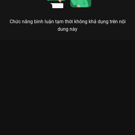
Chức năng bình luận tạm thời không khả dụng trên nội
dung này
Xem Tập 12A. Kết cục Lẩn Trốn - 12 Tập của Hàn Quốc có sự
tham gia của . Thuộc thể loại: Phim bộ