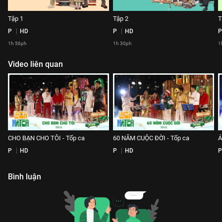
Tập 1
Tập 2
T
P
HD
P
HD
P
1h 56ph
1h 30ph
1
Video liên quan
CHO BẠN CHO TÔI - Tốp ca
60 NĂM CUỘC ĐỜI - Tốp ca
Á
P
HD
P
HD
P
Bình luận