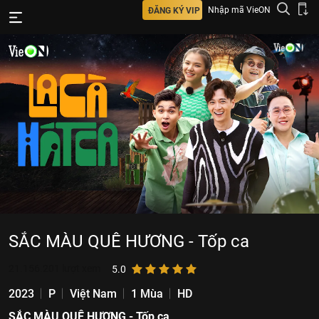
Nhập mã VieON
ĐĂNG KÝ VIP
SẮC MÀU QUÊ HƯƠNG - Tốp ca
21.156.201
lượt xem
5.0
2023
P
Việt Nam
1 Mùa
HD
SẮC MÀU QUÊ HƯƠNG - Tốp ca