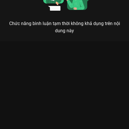
Chức năng bình luận tạm thời không khả dụng trên nội
dung này
Xem SẮC MÀU QUÊ HƯƠNG - Tốp ca La Cà Hát Ca - 14 Tập của
Việt Nam có sự tham gia của Ngô Kiến Huy, Blacka, Myra Trần,
Jun Phạm, Trung Quân Idol. Thuộc thể loại: TV show