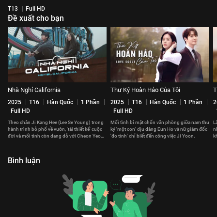
T13
Full HD
Đề xuất cho bạn
Nhà Nghỉ California
Thư Ký Hoàn Hảo Của Tôi
T
2025
T16
Hàn Quốc
1 Phần
2025
T16
Hàn Quốc
1 Phần
2
Full HD
Full HD
Theo chân Ji Kang Hee (Lee Se Young) trong
Mối tình bí mật chốn văn phòng giữa nam thư
L
hành trình bỏ phố về vườn, 'tái thiết kế' cuộc
ký 'một con' dịu dàng Eun Ho và nữ giám đốc
n
đời và mối tình còn dang dở với Cheon Yeon
'đơ tình' chỉ biết đến công việc Ji Yoon.
k
Soo (Na In Woo).
n
Bình luận