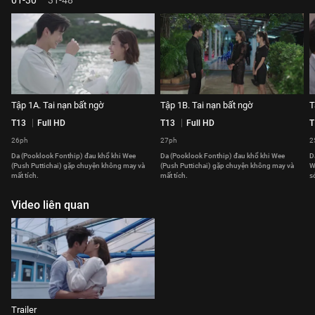
01-30
31-48
Tập 1A. Tai nạn bất ngờ
Tập 1B. Tai nạn bất ngờ
T
T13
Full HD
T13
Full HD
T
26ph
27ph
2
Da (Pooklook Fonthip) đau khổ khi Wee
Da (Pooklook Fonthip) đau khổ khi Wee
D
(Push Puttichai) gặp chuyện không may và
(Push Puttichai) gặp chuyện không may và
W
mất tích.
mất tích.
s
Video liên quan
Trailer