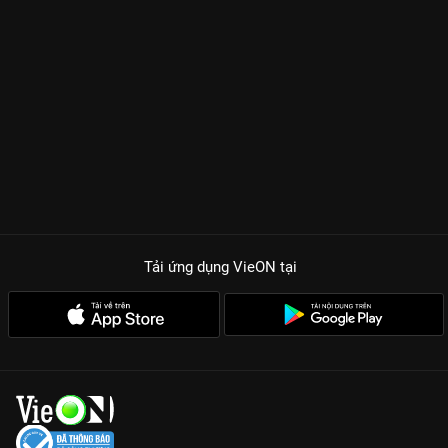
thiên sứ hộ mệnh, luôn ở bên chăm sóc và che chở cô. Khi Da
quyết định mở lòng để chấp nhận thực tại thì kỳ tích xảy ra:
Wee trở về từ cõi chết. Một cuộc chiến tình yêu ngầm giữa hai
người đàn ông cực phẩm bắt đầu. Một bên là mối tình đầu
đậm sâu, một bên là người bảo vệ thầm lặng, ai mới thực sự là
bến đỗ cuối cùng của Da? Diễn xuất của Push và Son trong
những màn đụng độ thực sự là đỉnh cao, khiến hội chị em chỉ
biết xỉu up xỉu down vì visual tràn màn hình.
Chemistry bùng nổ:
Sự kết hợp giữa Pooklook cùng hai nam
thần tạo nên những phân cảnh tình cảm vừa ngọt ngào vừa
Tải ứng dụng VieON
tại
đau đớn.
Cốt truyện kịch tính:
24 tập phim là những âm mưu chiếm
đoạt, trả thù và sự hi sinh cao cả vì tình yêu.
Bối cảnh xa hoa:
Phim tái hiện cuộc sống thượng lưu Thái Lan
với những bối cảnh sang trọng, mãn nhãn người xem.
Kỳ Tích Tình Yêu
là minh chứng cho sức mạnh của lòng tin và
sự chân thành. Liệu tình yêu có thể tạo nên điều kỳ diệu giữa
nghịch cảnh? Hãy theo dõi ngay bản Thuyết minh trọn bộ trên