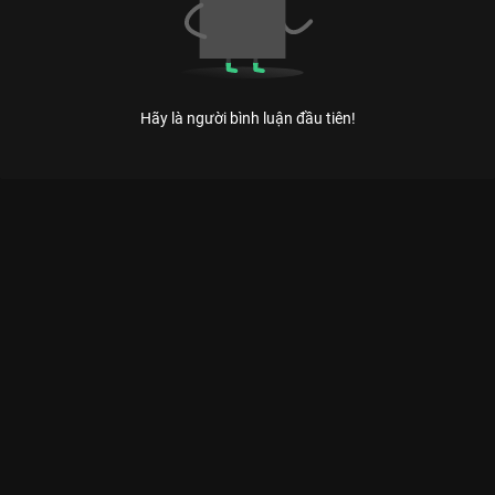
Hãy là người bình luận đầu tiên!
Xem Tập 6 Kỳ Tài Thách Đấu - Mùa 1 - 17 Tập của Việt Nam có
sự tham gia của . Thuộc thể loại: TV show