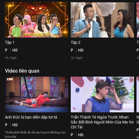
Tập 1
Tập 2
T
P
HD
P
HD
P
1h 15ph
1h 16ph
1
Video liên quan
Anh Đức bị bạn diễn dập tơi tả
Trấn Thành Té Ngửa Trước Nhan
N
Sắc Bất Bình Người Nhìn Của Mẹ Vợ
l
P
HD
Chí Tài
P
Từ khoảnh khắc ấy về sau họa mi không còn
P
HD
hót nữa!
N