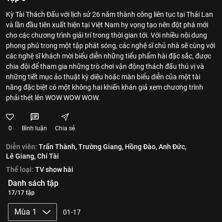
Kỳ Tài Thách Đấu với lịch sử 26 năm thành công liên tục tại Thái Lan
và lần đầu tiên xuất hiện tại Việt Nam hy vọng tạo nên đột phá mới
cho các chương trình giải trí trong thời gian tới. Với nhiều nội dung
phong phú trong một tập phát sóng, các nghệ sĩ chủ nhà sẽ cùng với
các nghệ sĩ khách mời biểu diễn những tiểu phẩm hài đặc sắc, được
chia đội để tham gia những trò chơi vận động thách đấu thú vị và
những tiết mục ảo thuật kỳ diệu hoặc màn biểu diễn của một tài
năng đặc biệt có một không hai khiến khán giả xem chương trình
phải thét lên WOW WOW WOW.
0
Bình luận
Chia sẻ
Diễn viên:
Trấn Thành,
Trường Giang,
Hồng Đào,
Anh Đức,
Lê Giang,
Chí Tài
Thể loại:
TV show hài
Danh sách tập
17/17 tập
Mùa 1
01-17