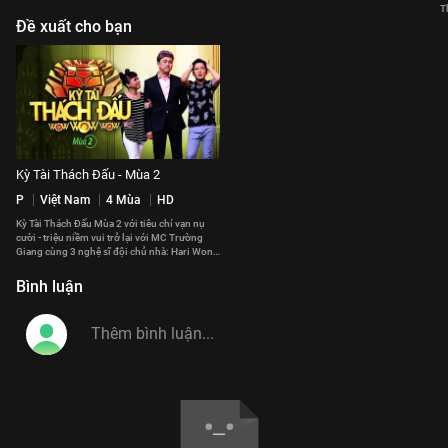
T
Đề xuất cho bạn
Kỳ Tài Thách Đấu - Mùa 2
P
Việt Nam
4 Mùa
HD
Kỳ Tài Thách Đấu Mùa 2 với tiêu chí vạn nụ
cười - triệu niềm vui trở lại với MC Trường
Giang cùng 3 nghệ sĩ đội chủ nhà: Hari Won,
Lâm Vỹ Dạ, Mạc Văn Khoa
Bình luận