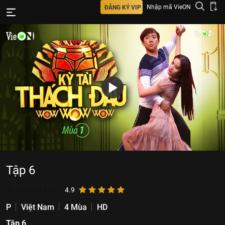
Nhập mã VieON
ĐĂNG KÝ VIP
Tập 6
41.748
lượt xem
4.9
P
Việt Nam
4 Mùa
HD
Tập 6