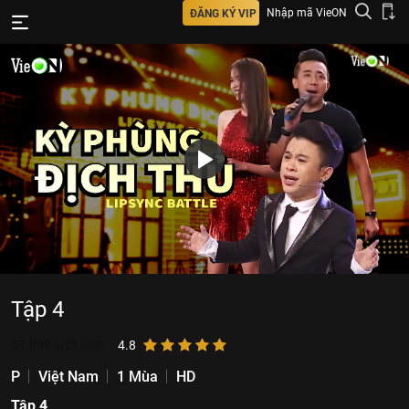
Nhập mã VieON
ĐĂNG KÝ VIP
Tập 4
51.859
lượt xem
4.8
P
Việt Nam
1 Mùa
HD
Tập 4