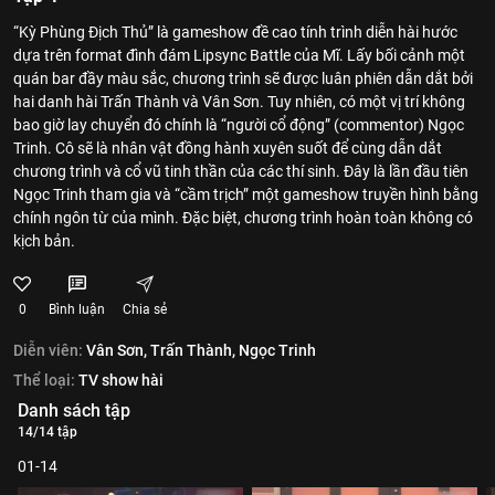
“Kỳ Phùng Địch Thủ” là gameshow đề cao tính trình diễn hài hước
dựa trên format đình đám Lipsync Battle của Mĩ. Lấy bối cảnh một
quán bar đầy màu sắc, chương trình sẽ được luân phiên dẫn dắt bởi
hai danh hài Trấn Thành và Vân Sơn. Tuy nhiên, có một vị trí không
bao giờ lay chuyển đó chính là “người cổ động” (commentor) Ngọc
Trinh. Cô sẽ là nhân vật đồng hành xuyên suốt để cùng dẫn dắt
chương trình và cổ vũ tinh thần của các thí sinh. Đây là lần đầu tiên
Ngọc Trinh tham gia và “cầm trịch” một gameshow truyền hình bằng
chính ngôn từ của mình. Đặc biệt, chương trình hoàn toàn không có
kịch bản.
0
Bình luận
Chia sẻ
Diễn viên:
Vân Sơn,
Trấn Thành,
Ngọc Trinh
Thể loại:
TV show hài
Danh sách tập
14/14 tập
01-14