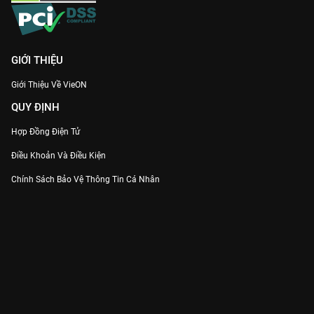
GIỚI THIỆU
Giới Thiệu Về VieON
QUY ĐỊNH
Hợp Đồng Điện Tử
Điều Khoản Và Điều Kiện
Chính Sách Bảo Vệ Thông Tin Cá Nhân
Chính Sách Bảo Vệ Người Tiêu Dùng Dễ Bị Tổn Thương
Thỏa Thuận Sử Dụng Dịch Vụ Mạng Xã Hội
THÔNG TIN
Thông Báo
Trung Tâm Hỗ Trợ