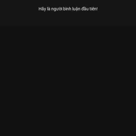
Hãy là người bình luận đầu tiên!
Xem Tập 4 Kỳ Phùng Địch Thủ - 14 Tập của Việt Nam có sự
tham gia của . Thuộc thể loại: TV show