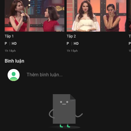
Tập 1
Tập 2
T
P
HD
P
HD
P
1h 18ph
1h 15ph
1
Bình luận