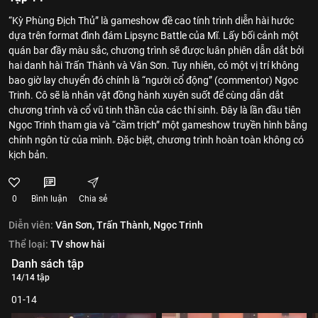
“Kỳ Phùng Địch Thủ” là gameshow đề cao tính trình diễn hài hước
dựa trên format đình đám Lipsync Battle của Mĩ. Lấy bối cảnh một
quán bar đầy màu sắc, chương trình sẽ được luân phiên dẫn dắt bởi
hai danh hài Trấn Thành và Vân Sơn. Tuy nhiên, có một vị trí không
bao giờ lay chuyển đó chính là “người cổ động” (commentor) Ngọc
Trinh. Cô sẽ là nhân vật đồng hành xuyên suốt để cùng dẫn dắt
chương trình và cổ vũ tinh thần của các thí sinh. Đây là lần đầu tiên
Ngọc Trinh tham gia và “cầm trịch” một gameshow truyền hình bằng
chính ngôn từ của mình. Đặc biệt, chương trình hoàn toàn không có
kịch bản.
0
Bình luận
Chia sẻ
Diễn viên:
Vân Sơn,
Trấn Thành,
Ngọc Trinh
Thể loại:
TV show hài
Danh sách tập
14/14 tập
01-14