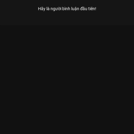
Hãy là người bình luận đầu tiên!
Xem Tập 14 Kỳ Phùng Địch Thủ - 14 Tập của Việt Nam có sự
tham gia của . Thuộc thể loại: TV show