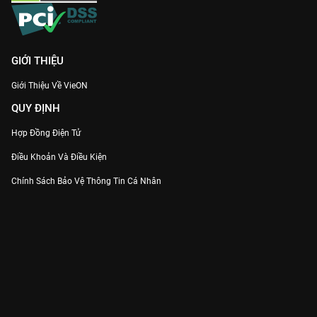
GIỚI THIỆU
Giới Thiệu Về VieON
QUY ĐỊNH
Hợp Đồng Điện Tử
Điều Khoản Và Điều Kiện
Chính Sách Bảo Vệ Thông Tin Cá Nhân
Chính Sách Bảo Vệ Người Tiêu Dùng Dễ Bị Tổn Thương
Thỏa Thuận Sử Dụng Dịch Vụ Mạng Xã Hội
THÔNG TIN
Thông Báo
Trung Tâm Hỗ Trợ