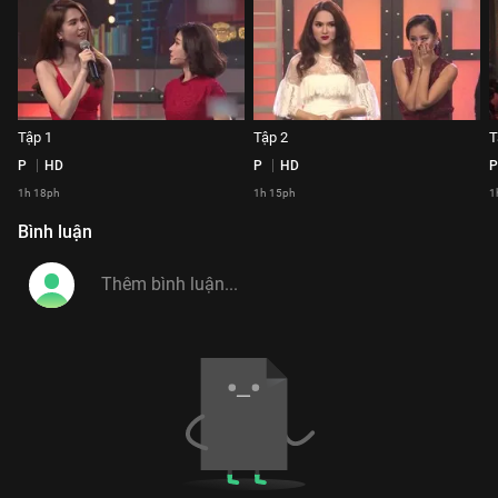
Tập 1
Tập 2
T
P
HD
P
HD
P
1h 18ph
1h 15ph
1
Bình luận