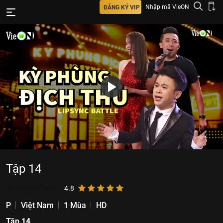
Nhập mã VieON
ĐĂNG KÝ VIP
Tập 14
51.852
lượt xem
4.8
P
Việt Nam
1 Mùa
HD
Tập 14