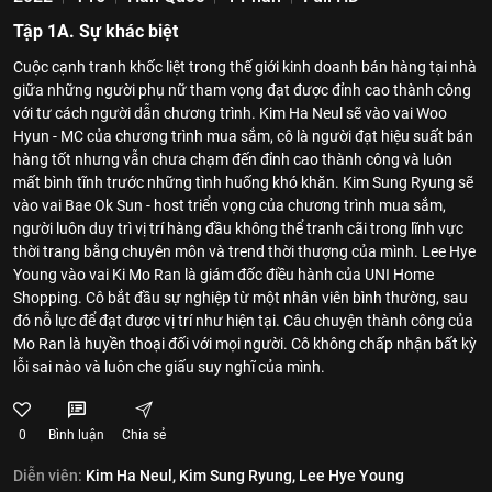
Tập 1A. Sự khác biệt
Cuộc cạnh tranh khốc liệt trong thế giới kinh doanh bán hàng tại nhà
giữa những người phụ nữ tham vọng đạt được đỉnh cao thành công
với tư cách người dẫn chương trình. Kim Ha Neul sẽ vào vai Woo
Hyun - MC của chương trình mua sắm, cô là người đạt hiệu suất bán
hàng tốt nhưng vẫn chưa chạm đến đỉnh cao thành công và luôn
mất bình tĩnh trước những tình huống khó khăn. Kim Sung Ryung sẽ
vào vai Bae Ok Sun - host triển vọng của chương trình mua sắm,
người luôn duy trì vị trí hàng đầu không thể tranh cãi trong lĩnh vực
thời trang bằng chuyên môn và trend thời thượng của mình. Lee Hye
Young vào vai Ki Mo Ran là giám đốc điều hành của UNI Home
Shopping. Cô bắt đầu sự nghiệp từ một nhân viên bình thường, sau
đó nỗ lực để đạt được vị trí như hiện tại. Câu chuyện thành công của
Mo Ran là huyền thoại đối với mọi người. Cô không chấp nhận bất kỳ
lỗi sai nào và luôn che giấu suy nghĩ của mình.
0
Bình luận
Chia sẻ
Diễn viên:
Kim Ha Neul,
Kim Sung Ryung,
Lee Hye Young