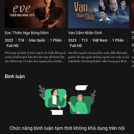
Eve: Thiên Nga Bóng Đêm
Vạn Dặm Nhân Sinh
P
2
2022
T18
Hàn Quốc
1 Phần
2023
T13
Việt Nam
1 Phần
2
Full HD
Full HD
Phía sau sự kiện ly hôn nghìn tỷ chấn động cả
Sau khi người mẹ qua đời, cuộc đấu đá tranh
nước là kế hoạch báo thù tàn bạo đã được lên
giành tài sản giữa những người con nảy ra, bộ
Y
chi tiết trong 13 năm của người phụ nữ tên
mặt khác của từng thành viên trong gia đình
k
Lee Rael.
dần được phơi bày.
c
c
Bình luận
Chức năng bình luận tạm thời không khả dụng trên nội