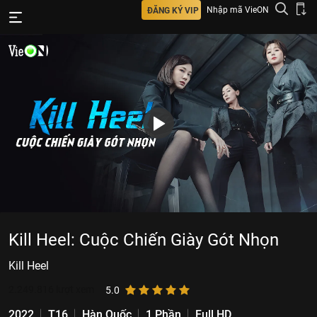
Nhập mã VieON
ĐĂNG KÝ VIP
Kill Heel: Cuộc Chiến Giày Gót Nhọn
Kill Heel
2.249.816
lượt xem
5.0
2022
T16
Hàn Quốc
1 Phần
Full HD