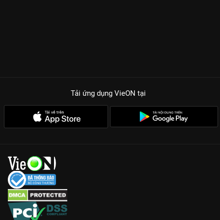
khốc liệt, nơi lòng trắc ẩn là thứ xa xỉ và tham vọng là động cơ
duy nhất.
ĐIỂM NHẤN TẠO NÊN SỨC HÚT CỦA KILL HEEL
Dàn Cast Nữ Quyền:
Sự kết hợp của ba đại mỹ nhân thực lực
Kim Ha Neul, Kim Sung Ryung và Lee Hye Young tạo nên
những màn đối đầu kịch tính đến nghẹt thở.
Kịch Bản Đậm Chất Drama:
Những cú twist bất ngờ và nhịp
phim dồn dập khiến khán giả không thể đoán trước được ai sẽ
Tải ứng dụng VieON
tại
là người chiến thắng cuối cùng.
Visual Đỉnh Cao:
Từ trang phục đến bối cảnh quay đều toát lên
vẻ sang trọng, phản ánh đúng đẳng cấp của thế giới thượng
lưu trong phim.
Đón xem
Kill Heel: Cuộc Chiến Giày Gót Nhọn
bản quyền Full
HD trên
VieON
để chiêm ngưỡng màn tranh đấu quyền lực đỉnh
cao nhất của phái đẹp!