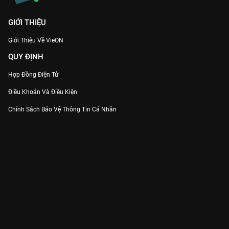
GIỚI THIỆU
Giới Thiệu Về VieON
QUY ĐỊNH
Hợp Đồng Điện Tử
Điều Khoản Và Điều Kiện
Chính Sách Bảo Vệ Thông Tin Cá Nhân
Chính Sách Bảo Vệ Người Tiêu Dùng Dễ Bị Tổn Thương
Thỏa Thuận Sử Dụng Dịch Vụ Mạng Xã Hội
THÔNG TIN
Thông Báo
Trung Tâm Hỗ Trợ
Liên Hệ