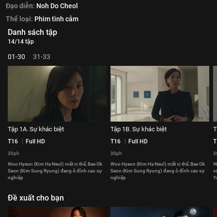
Đạo diễn:
Noh Do Cheol
Thể loại:
Phim tình cảm
Danh sách tập
14/14 tập
01-30
31-33
Tập 1A. Sự khác biệt
Tập 1B. Sự khác biệt
T
T16
Full HD
T16
Full HD
T
30ph
30ph
3
Woo Hyeon (Kim Ha Neul) mất vị thế, Bae Ok
Woo Hyeon (Kim Ha Neul) mất vị thế, Bae Ok
W
Seon (Kim Sung Ryung) đang ở đỉnh cao sự
Seon (Kim Sung Ryung) đang ở đỉnh cao sự
s
nghiệp
nghiệp
Y
Đề xuất cho bạn