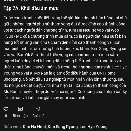
Tập 7A. Khởi đầu âm mưu
Cuộc cạnh tranh khốc liệt trong thế giới kinh doanh bán hàng tại nhà
giữa những người phụ nữ tham vọng đạt được đỉnh cao thành công
với tư cách người dẫn chương trình. Kim Ha Neul sẽ vào vai Woo
Hyun - MC của chương trình mua sắm, cô là người đạt hiệu suất bán
hàng tốt nhưng vẫn chưa chạm đến đỉnh cao thành công và luôn
mất bình tĩnh trước những tình huống khó khăn. Kim Sung Ryung sẽ
vào vai Bae Ok Sun - host triển vọng của chương trình mua sắm,
người luôn duy trì vị trí hàng đầu không thể tranh cãi trong lĩnh vực
thời trang bằng chuyên môn và trend thời thượng của mình. Lee Hye
Young vào vai Ki Mo Ran là giám đốc điều hành của UNI Home
Shopping. Cô bắt đầu sự nghiệp từ một nhân viên bình thường, sau
đó nỗ lực để đạt được vị trí như hiện tại. Câu chuyện thành công của
Mo Ran là huyền thoại đối với mọi người. Cô không chấp nhận bất kỳ
lỗi sai nào và luôn che giấu suy nghĩ của mình.
0
Bình luận
Chia sẻ
Diễn viên:
Kim Ha Neul,
Kim Sung Ryung,
Lee Hye Young