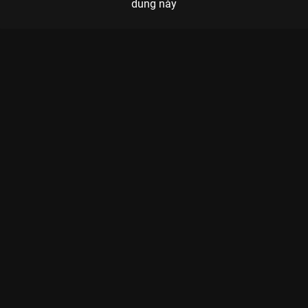
dung này
Xem Tập 7A. Khởi đầu âm mưu Kill Heel: Cuộc Chiến Giày Gót
Nhọn - 14 Tập của Hàn Quốc có sự tham gia của . Thuộc thể
loại: Phim bộ