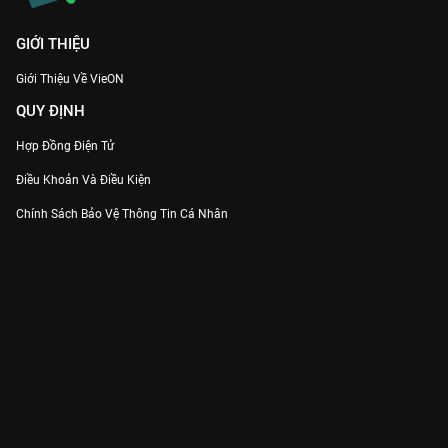
GIỚI THIỆU
Giới Thiệu Về VieON
QUY ĐỊNH
Hợp Đồng Điện Tử
Điều Khoản Và Điều Kiện
Chính Sách Bảo Vệ Thông Tin Cá Nhân
Chính Sách Bảo Vệ Người Tiêu Dùng Dễ Bị Tổn Thương
Thỏa Thuận Sử Dụng Dịch Vụ Mạng Xã Hội
THÔNG TIN
Thông Báo
Trung Tâm Hỗ Trợ
Liên Hệ