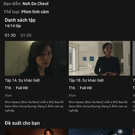
Đạo diễn:
Noh Do Cheol
Thể loại:
Phim tình cảm
Danh sách tập
14/14 tập
01-30
31-33
Tập 1A. Sự khác biệt
Tập 1B. Sự khác biệt
T
T16
Full HD
T16
Full HD
T
30ph
30ph
3
Woo Hyeon (Kim Ha Neul) mất vị thế, Bae Ok
Woo Hyeon (Kim Ha Neul) mất vị thế, Bae Ok
W
Seon (Kim Sung Ryung) đang ở đỉnh cao sự
Seon (Kim Sung Ryung) đang ở đỉnh cao sự
s
nghiệp
nghiệp
Y
Đề xuất cho bạn