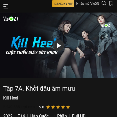
Nhập mã VieON
ĐĂNG KÝ VIP
Tập 7A. Khởi đầu âm mưu
Kill Heel
2.249.338
lượt xem
5.0
2022
T16
Hàn Quốc
1 Phần
Full HD