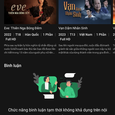
Eve: Thiên Nga Bóng Đêm
Vạn Dặm Nhân Sinh
V
2022
T18
Hàn Quốc
1 Phần
2023
T13
Việt Nam
1 Phần
2
Full HD
Full HD
Phía sau sự kiện ly hôn nghìn tỷ chấn động cả
Sau khi người mẹ qua đời, cuộc đấu đá tranh
T
nước là kế hoạch báo thù tàn bạo đã được lên
giành tài sản giữa những người con nảy ra, bộ
c
chi tiết trong 13 năm của người phụ nữ tên
mặt khác của từng thành viên trong gia đình
n
Lee Rael.
dần được phơi bày.
a
Bình luận
Chức năng bình luận tạm thời không khả dụng trên nội