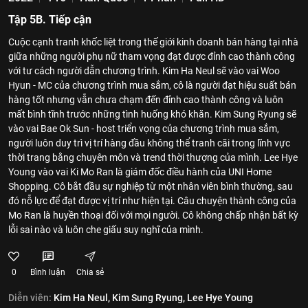
Tập 5B. Tiếp cận
Cuộc cạnh tranh khốc liệt trong thế giới kinh doanh bán hàng tại nhà
giữa những người phụ nữ tham vọng đạt được đỉnh cao thành công
với tư cách người dẫn chương trình. Kim Ha Neul sẽ vào vai Woo
Hyun - MC của chương trình mua sắm, cô là người đạt hiệu suất bán
hàng tốt nhưng vẫn chưa chạm đến đỉnh cao thành công và luôn
mất bình tĩnh trước những tình huống khó khăn. Kim Sung Ryung sẽ
vào vai Bae Ok Sun - host triển vọng của chương trình mua sắm,
người luôn duy trì vị trí hàng đầu không thể tranh cãi trong lĩnh vực
thời trang bằng chuyên môn và trend thời thượng của mình. Lee Hye
Young vào vai Ki Mo Ran là giám đốc điều hành của UNI Home
Shopping. Cô bắt đầu sự nghiệp từ một nhân viên bình thường, sau
đó nỗ lực để đạt được vị trí như hiện tại. Câu chuyện thành công của
Mo Ran là huyền thoại đối với mọi người. Cô không chấp nhận bất kỳ
lỗi sai nào và luôn che giấu suy nghĩ của mình.
0
Bình luận
Chia sẻ
Diễn viên:
Kim Ha Neul,
Kim Sung Ryung,
Lee Hye Young