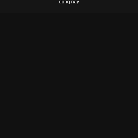
dung này
Xem Tập 5B. Tiếp cận Kill Heel: Cuộc Chiến Giày Gót Nhọn - 14
Tập của Hàn Quốc có sự tham gia của . Thuộc thể loại: Phim
bộ