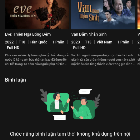
Eve: Thiên Nga Bóng Đêm
Vạn Dặm Nhân Sinh
V
2022
T18
Hàn Quốc
1 Phần
2023
T13
Việt Nam
1 Phần
2
Full HD
Full HD
Phía sau sự kiện ly hôn nghìn tỷ chấn động cả
Sau khi người mẹ qua đời, cuộc đấu đá tranh
T
nước là kế hoạch báo thù tàn bạo đã được lên
giành tài sản giữa những người con nảy ra, bộ
c
chi tiết trong 13 năm của người phụ nữ tên
mặt khác của từng thành viên trong gia đình
n
Lee Rael.
dần được phơi bày.
a
Bình luận
Chức năng bình luận tạm thời không khả dụng trên nội