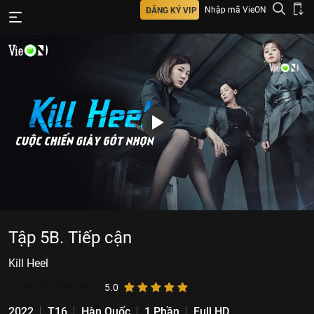
Nhập mã VieON
ĐĂNG KÝ VIP
Tập 5B. Tiếp cận
Kill Heel
2.249.365
lượt xem
5.0
2022
T16
Hàn Quốc
1 Phần
Full HD