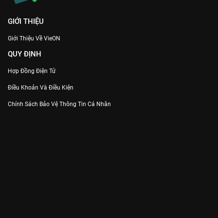
GIỚI THIỆU
Giới Thiệu Về VieON
QUY ĐỊNH
Hợp Đồng Điện Tử
Điều Khoản Và Điều Kiện
Chính Sách Bảo Vệ Thông Tin Cá Nhân
Chính Sách Bảo Vệ Người Tiêu Dùng Dễ Bị Tổn Thương
Thỏa Thuận Sử Dụng Dịch Vụ Mạng Xã Hội
THÔNG TIN
Thông Báo
Trung Tâm Hỗ Trợ
Liên Hệ