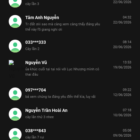
22/06/2026
cày lần 3
Tâm Anh Nguyễn
04:32
22/06/2026
Tr đất ơiii sao mà càng xem càng thấy đáng yêu
thế này f5 giang nghi ơii
033***333
08:14
20/06/2026
Cày lần 2
Nguyễn Vũ
13:53
19/06/2026
ủa khúc cuối tại tại nói với Lục Nhượng mình có
thai đâu
097***704
09:22
12/06/2026
bả xem chúng ta đáng yêu đến thế kìa, luỵ vãi
Nguyễn Trần Hoài An
07:18
10/06/2026
cày lân thứ 3 nhee
038***843
05:08
09/06/2026
cày lần 7 rui