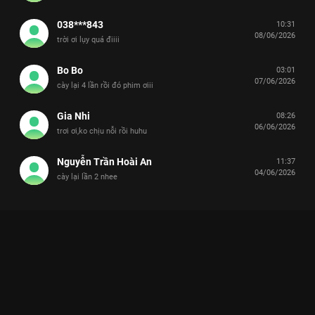
038***843
10:31
08/06/2026
trời ơi lụy quá điiii
Bo Bo
03:01
07/06/2026
cày lại 4 lần rồi đó phim ơiii
Gia Nhi
08:26
06/06/2026
trơi ơi,ko chịu nỗi rồi huhu
Nguyễn Trần Hoài An
11:37
04/06/2026
cày lại lần 2 nhee
KHI ANH CHẠY VỀ PHÍA EM: THANH XUÂN NỢ TA MỘT
TRƯƠNG LỤC NHƯỜNG
Thanh xuân đẹp nhất không phải là khi ta có tất cả, mà là khi ta có một người để chạy
về phía họ với tất cả sự nhiệt thành.
Nếu bạn đã chán ngấy những bộ phim ngược tâm đau đớn,
hãy để
Khi Anh Chạy Về Phía Em (When I Fly Towards You)
trên
VieON
làm ngọt hóa cuộc sống của bạn. Bộ phim thanh