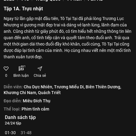
Tập 1A. Trực nhật
Ngay từ lần gặp mặt đầu tiên, Tô Tại Tại đã phải lòng Trương Lục
Nhượng vì gương mặt đẹp trai và dáng vẻ lạnh lùng, lãnh đạm của
anh. Cũng chính từ giây phút đó, cô tìm hiểu hết những thông tin liên
quan đến anh, cố tình tiếp cận và quyết tâm theo đuổi anh. Trải qua
một thời gian dài theo đuổi đầy khó khăn, cuối cùng, Tô Tại Tại cũng
được đáp lại tình cảm của mình. Họ cùng nhau viết nên một mối tình
thanh xuân tươi đẹp.
461
0
Bình luận
Chia sẻ
Diễn viên:
Chu Dực Nhiên,
Trương Miểu Di,
Biên Thiên Dương,
Khương Chi Nam,
Quách Triết
Đạo diễn:
Miêu Đích Thụ
Thể loại:
Phim tình cảm
Danh sách tập
24/24 tập
01-30
31-48