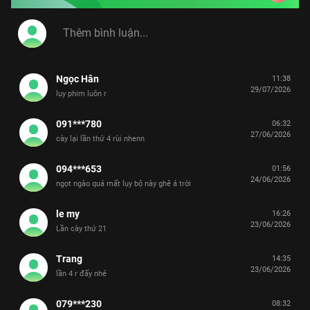
Ngọc Hân
11:38
29/07/2026
lụy phim luôn r
091***780
06:32
27/06/2026
cày lại lần thứ 4 rùi nhenn
094***653
01:56
24/06/2026
ngọt ngào quá mất lụy bộ này ghê á trời
le my
16:26
23/06/2026
Lần cày thứ 21
Trang
14:35
23/06/2026
lần 4 r đấy nhé
079***230
08:32