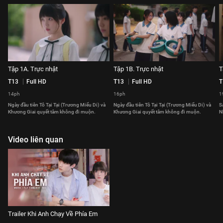
Tập 1A. Trực nhật
Tập 1B. Trực nhật
T
T13
Full HD
T13
Full HD
T
14ph
16ph
1
Ngày đầu tiên Tô Tại Tại (Trương Miểu Di) và
Ngày đầu tiên Tô Tại Tại (Trương Miểu Di) và
S
Khương Giai quyết tâm không đi muộn.
Khương Giai quyết tâm không đi muộn.
N
Video liên quan
Trailer Khi Anh Chạy Về Phía Em