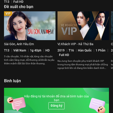
T13
Full HD
Đề xuất cho bạn
VIP
Sài Gòn, Anh Yêu Em
Vị Khách VIP - Kẻ Thứ Ba
C
T13
Việt Nam
1g 40ph
HD
2019
T16
Hàn Quốc
1 Phần
2
Full HD
5 câu chuyện, 10 nhân vật, từng câu chuyện
tình cảm lãng mạn, dễ thương sẽ khiến ta yêu
Na Jung Sun chuyên phụ trách khách VIP
Đ
thêm mảnh đất Sài Gòn thân thương.
trong trung tâm thương mại phát hiện chồng
t
ngoại tình khi cô đang tìm kiếm danh tính
k
một vị khách VIP nữ
t
Bình luận
Hãy đăng ký tài khoản để chia sẻ bình luận của
bạn
Đăng ký