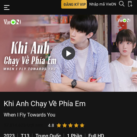
Nhập mã VieON
ĐĂNG KÝ VIP
Khi Anh Chạy Về Phía Em
When I Fly Towards You
37.814.625
lượt xem
4.8
2023
T13
Trung Quốc
1 Phần
Full HD