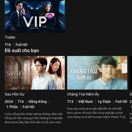
Trailer
T16
Full HD
Đề xuất cho bạn
Sau Hôn Sự
Chàng Trai Năm Ấy
S
2024
T16
Hồng Kông
T13
Việt Nam
1g 55ph
Full HD
2
1 Phần
Full HD
Dựa vào cuốn tự truyện Bắt đầu từ một kết
thúc, phim về cuộc đời và sự nghiệp ca hát
Cuộc sống hôn nhân tưởng chừng viên mãn
D
của chàng ca sĩ tài hoa bạc mệnh Wanbi Tuấn
bỗng trở nên sóng gió khi những bí mật dần
t
Anh
được phơi bày, liệu tình yêu có đủ sức vượt
T
qua?
b