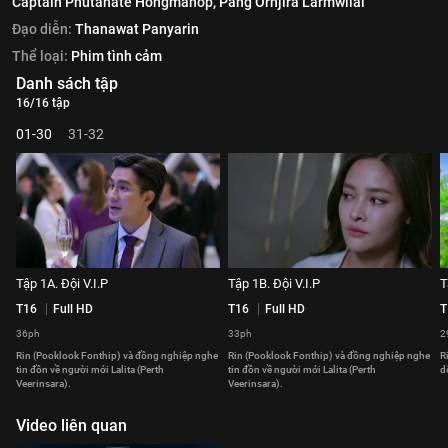
Captain Phutanate Hongmanop,
Pang Ornjira Larmwilai
Đạo diễn:
Thanawat Panyarin
Thể loại:
Phim tình cảm
Danh sách tập
16/16 tập
01-30
31-32
Tập 1A. Đội V.I.P
Tập 1B. Đội V.I.P
T
T16
Full HD
T16
Full HD
T
36ph
33ph
2
Rin (Pooklook Fonthip) và đồng nghiệp nghe
Rin (Pooklook Fonthip) và đồng nghiệp nghe
R
tin đồn về người mới Lalita (Perth
tin đồn về người mới Lalita (Perth
d
Veerinsara).
Veerinsara).
Video liên quan