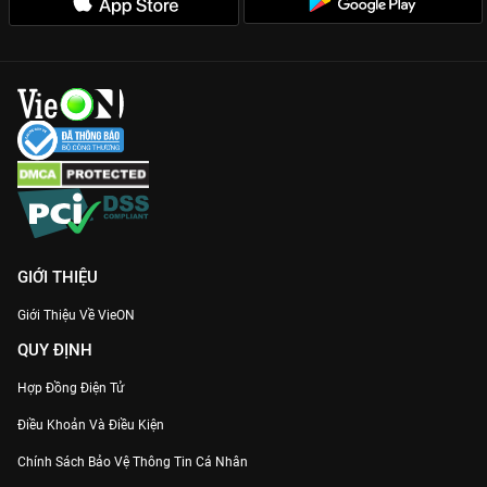
của các khách hàng V.I.P.
Cùng theo dõi những diễn biến mới nhất và xem
V.I.P 2023
Thuyết minh sớm nhất tại
VieON
ngay hôm nay!
GIỚI THIỆU
Giới Thiệu Về VieON
QUY ĐỊNH
Hợp Đồng Điện Tử
Điều Khoản Và Điều Kiện
Chính Sách Bảo Vệ Thông Tin Cá Nhân