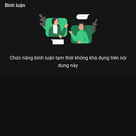
Bình luận
Chức năng bình luận tạm thời không khả dụng trên nội
dung này
V.I.P 2023: KHI ÔNG HOÀNG NGOẠI TÌNH PONG NAWAT TÁI
XUẤT TRONG CUỘC CHIẾN CHÍNH THẤT - TIỂU TAM
Trong thế giới của những vị khách thượng lưu, bí mật đen tối nhất lại nằm ở chính
người bên cạnh bạn.
Nếu bạn từng mất ăn mất ngủ với siêu phẩm
V.I.P
của Hàn
Quốc, thì bản remake
V.I.P 2023 (Rak Sorn Chu)
của Thái Lan
sẽ khiến bạn phải đứng hình vì độ drama còn gắt hơn gấp bội.
Với sự góp mặt của ông hoàng ngoại tình màn ảnh Thái
Pong