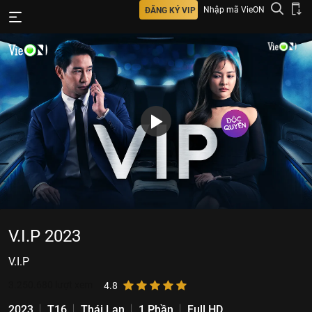
Nhập mã VieON
ĐĂNG KÝ VIP
V.I.P 2023
V.I.P
3.250.680
lượt xem
4.8
2023
T16
Thái Lan
1 Phần
Full HD