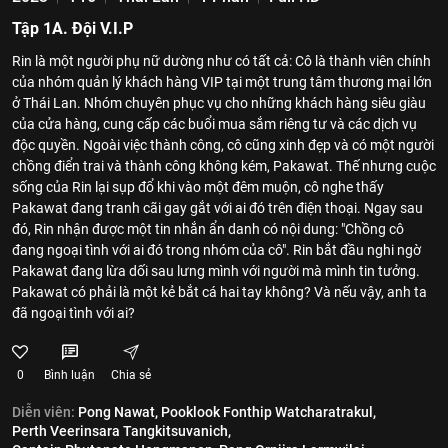
Tập 1A. Đội V.I.P
Rin là một người phụ nữ dường như có tất cả: Cô là thành viên chính
của nhóm quản lý khách hàng VIP tại một trung tâm thương mại lớn
ở Thái Lan. Nhóm chuyên phục vụ cho những khách hàng siêu giàu
của cửa hàng, cung cấp các buổi mua sắm riêng tư và các dịch vụ
độc quyền. Ngoài việc thành công, cô cũng xinh đẹp và có một người
chồng điển trai và thành công không kém, Pakawat. Thế nhưng cuộc
sống của Rin lại sụp đổ khi vào một đêm muộn, cô nghe thấy
Pakawat đang tranh cãi gay gắt với ai đó trên điện thoại. Ngay sau
đó, Rin nhận được một tin nhắn ẩn danh có nội dung: "Chồng cô
đang ngoại tình với ai đó trong nhóm của cô". Rin bắt đầu nghi ngờ
Pakawat đang lừa dối sau lưng mình với người mà mình tin tưởng.
Pakawat có phải là một kẻ bắt cá hai tay không? Và nếu vậy, anh ta
đã ngoại tình với ai?
0
Bình luận
Chia sẻ
Diễn viên:
Pong Nawat,
Pooklook Fonthip Watcharatrakul,
Perth Veerinsara Tangkitsuvanich,