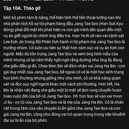
Tập 10A. Tháo gỡ
Một bộ phim tâm lý nặng, thể hiện tình thế tiến thoái lưỡng nan khi
nhà phân tích hồ sơ tội phạm hàng đầu Jang Tae Soo (Han Suk Kyu
đóng) phải đối mặt khi phát hiện ra con gái mình liên quan đến một
vụ án giết người do chính ông điều tra. Han Ye Ri sẽ vào vai cảnh sát
Lee Eoh Jin trong đội Phân tích hành vi tội phạm mà Jang Tae Soo là
trưởng nhóm. Cô luôn ưu tiên sự thật hơn cảm xúc và vụ án hơn con
người. Mặc dù tôn trọng Jang Tae Soo và xem ông hình mẫu của
mình nhưng cô lại cảm thấy nghi ngờ rằng dường như ông ấy đang
che giấu điều gì đó. Chae Won Bin sẽ đảm nhận vai Jang Ha Bin - con
gái duy nhất của Jang Tae Soo, bề ngoài có vẻ là một học sinh trung
học bình thường nhưng giống như cha mình, cô có khả năng quan
sát và đọc suy nghĩ người khác một cách phi thường. Hơn hết, Ha
Bin là nhân vật đang che giấu một bí mật sẽ làm rung chuyển hoàn
toàn cuộc đời của bố cô Jang Tae Soo. Oh Yun Soo sẽ vào vai Yoon
Ji Su - vợ cũ của Jang Tae Soo và là mẹ của Jang Ha Bin. Cô là nhân
vật trung tâm của câu chuyện bí ẩn giữa cha Jang Tae Soo và con
gái Jang Ha Bin, cũng như đóng vai trò quan trọng trong việc khuếch
đại sự bí ẩn của bộ phim.