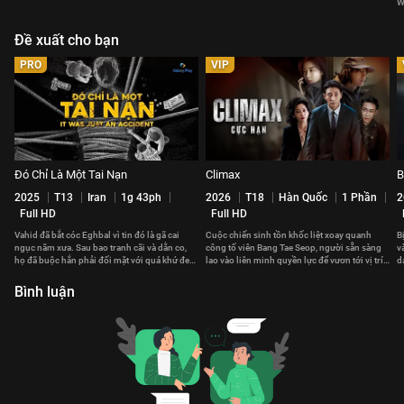
W
Đề xuất cho bạn
PRO
VIP
Đó Chỉ Là Một Tai Nạn
Climax
B
2025
T13
Iran
1g 43ph
2026
T18
Hàn Quốc
1 Phần
2
Full HD
Full HD
Vahid đã bắt cóc Eghbal vì tin đó là gã cai
Cuộc chiến sinh tồn khốc liệt xoay quanh
B
ngục năm xưa. Sau bao tranh cãi và dằn co,
công tố viên Bang Tae Seop, người sẵn sàng
v
họ đã buộc hắn phải đối mặt với quá khứ đen
lao vào liên minh quyền lực để vươn tới vị trí
d
tối hắn gây ra.
cao nhất Hàn Quốc.
c
Bình luận