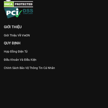
GIỚI THIỆU
Giới Thiệu Về VieON
QUY ĐỊNH
Hợp Đồng Điện Tử
Điều Khoản Và Điều Kiện
Chính Sách Bảo Vệ Thông Tin Cá Nhân
Chính Sách Bảo Vệ Người Tiêu Dùng Dễ Bị Tổn Thương
Thỏa Thuận Sử Dụng Dịch Vụ Mạng Xã Hội
THÔNG TIN
Thông Báo