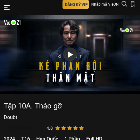
Nhập mã VieON
ĐĂNG KÝ VIP
Tập 10A. Tháo gỡ
Doubt
2.156.843
lượt xem
4.8
2024
T16
Hàn Quốc
1 Phần
Full HD