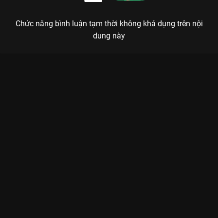
Chức năng bình luận tạm thời không khả dụng trên nội
dung này
Xem Tập 10A. Tháo gỡ Kẻ Phản Bội Thân Mật - 10 Tập của
Hàn Quốc có sự tham gia của . Thuộc thể loại: Phim bộ