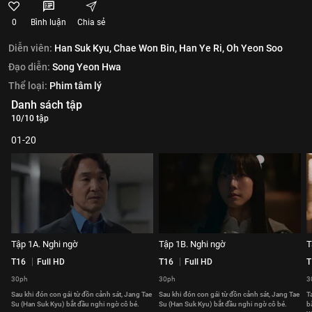
0
Bình luận
Chia sẻ
Diễn viên:
Han Suk Kyu,
Chae Won Bin,
Han Ye Ri,
Oh Yeon Soo
Đạo diễn:
Song Yeon Hwa
Thể loại:
Phim tâm lý
Danh sách tập
10/10 tập
01-20
Tập 1A. Nghi ngờ
Tập 1B. Nghi ngờ
T
T16
Full HD
T16
Full HD
T
30ph
30ph
3
Sau khi đón con gái từ đồn cảnh sát, Jang Tae
Sau khi đón con gái từ đồn cảnh sát, Jang Tae
T
Su (Han Suk Kyu) bắt đầu nghi ngờ cô bé.
Su (Han Suk Kyu) bắt đầu nghi ngờ cô bé.
b