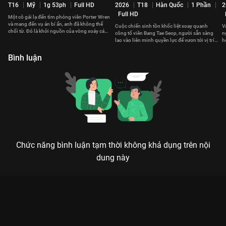
T16
Mỹ
1g 53ph
Full HD
2026
T18
Hàn Quốc
1 Phần
2
Full HD
Một cô gái lạ đến tìm phóng viên Porter Wren
và mang đến vụ án bí ẩn, anh đã không thể
Cuộc chiến sinh tồn khốc liệt xoay quanh
V
chối từ. Đó là khởi nguồn của vòng xoáy cám
công tố viên Bang Tae Seop, người sẵn sàng
n
dỗ nuốt chửng anh.
lao vào liên minh quyền lực để vươn tới vị trí
h
cao nhất Hàn Quốc.
t
Bình luận
Chức năng bình luận tạm thời không khả dụng trên nội
dung này
Xem Góc Khuất Người Nổi Tiếng của Châu Âu có sự tham gia
của Arsher Ali, Lara Pulver, Conleth Hill, Stephen Graham.
Thuộc thể loại: Phim lẻ