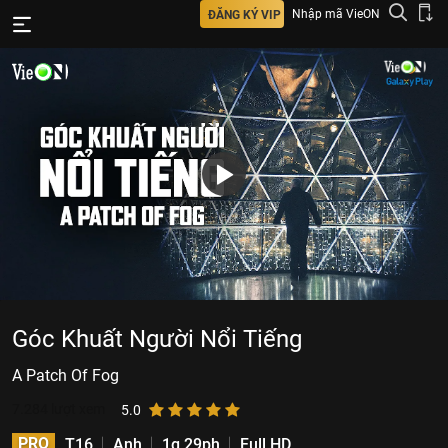
Nhập mã VieON
ĐĂNG KÝ VIP
Góc Khuất Người Nổi Tiếng
A Patch Of Fog
7.284
lượt xem
5.0
PRO
T16
Anh
1g 29ph
Full HD