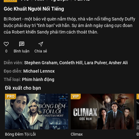
Góc Khuất Người Nổi Tiếng
Bị Robert - một bảo vệ quèn nắm thóp, nhà văn nổi tiếng Sandy Duffy
buộc phải duy trì "tình bạn" với hắn. Sự ám ảnh ngày càng cực đoan
của Robert khiến Sandy phải tìm cách thoát thân.
0
Bình luận
Chia sẻ
Diễn viên:
Stephen Graham,
Conleth Hill,
Lara Pulver,
Arsher Ali
Đạo diễn:
Michael Lennox
Thể loại:
Phim hành động
Đề xuất cho bạn
PRO
VIP
Bóng Đêm Tội Lỗi
Climax
Đ