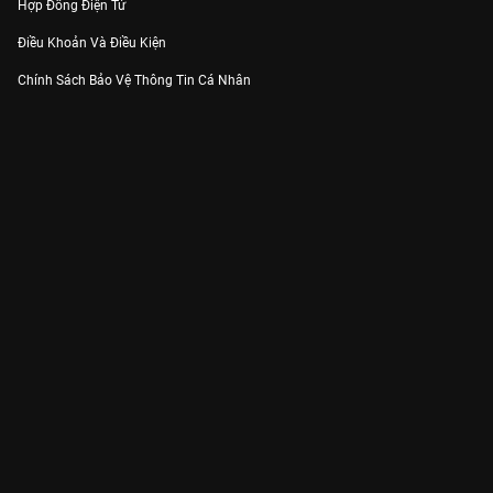
Hợp Đồng Điện Tử
Điều Khoản Và Điều Kiện
Chính Sách Bảo Vệ Thông Tin Cá Nhân
Chính Sách Bảo Vệ Người Tiêu Dùng Dễ Bị Tổn Thương
Thỏa Thuận Sử Dụng Dịch Vụ Mạng Xã Hội
THÔNG TIN
Thông Báo
Trung Tâm Hỗ Trợ
Liên Hệ
Góp Ý
Công ty Cổ phần VieON - Địa chỉ: Tầng 5, 222 Pasteur, Phường Xuân Hòa,
Thành phố Hồ Chí Minh
Email:
support@vieon.vn
| Hotline:
1800.599.920
(miễn phí)