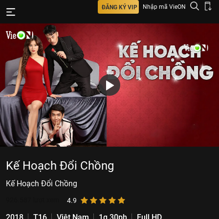
Nhập mã VieON
ĐĂNG KÝ VIP
Kế Hoạch Đổi Chồng
Kế Hoạch Đổi Chồng
926.587
lượt xem
4.9
2018
T16
Việt Nam
1g 30ph
Full HD