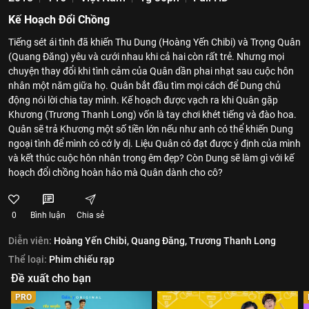
Kế Hoạch Đổi Chồng
Tiếng sét ái tình đã khiến Thu Dung (Hoàng Yến Chibi) và Trọng Quân
(Quang Đăng) yêu và cưới nhau khi cả hai còn rất trẻ. Nhưng mọi
chuyện thay đổi khi tình cảm của Quân dần phai nhạt sau cuộc hôn
nhân một năm giữa họ. Quân bắt đầu tìm mọi cách để Dung chủ
động nói lời chia tay mình. Kế hoạch được vạch ra khi Quân gặp
Khương (Trương Thanh Long) vốn là tay chơi khét tiếng và đào hoa.
Quân sẽ trả Khương một số tiền lớn nếu như anh có thể khiến Dung
ngoại tình để mình có cớ ly dị. Liệu Quân có đạt được ý định của mình
và kết thúc cuộc hôn nhân trong êm đẹp? Còn Dung sẽ làm gì với kế
hoạch đổi chồng hoàn hảo mà Quân dành cho cô?
0
Bình luận
Chia sẻ
Diễn viên:
Hoàng Yến Chibi,
Quang Đăng,
Trương Thanh Long
Thể loại:
Phim chiếu rạp
Đề xuất cho bạn
PRO