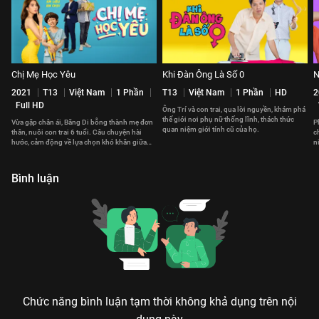
Chị Mẹ Học Yêu
Khi Đàn Ông Là Số 0
N
2021
T13
Việt Nam
1 Phần
T13
Việt Nam
1 Phần
HD
2
Full HD
Ông Trí và con trai, qua lời nguyền, khám phá
thế giới nơi phụ nữ thống lĩnh, thách thức
Vừa gặp chân ái, Băng Di bỗng thành mẹ đơn
P
quan niệm giới tính cũ của họ.
thân, nuôi con trai 6 tuổi. Câu chuyện hài
c
hước, cảm động về lựa chọn khó khăn giữa
n
tình mẫu tử và tình yêu
q
Bình luận
Chức năng bình luận tạm thời không khả dụng trên nội