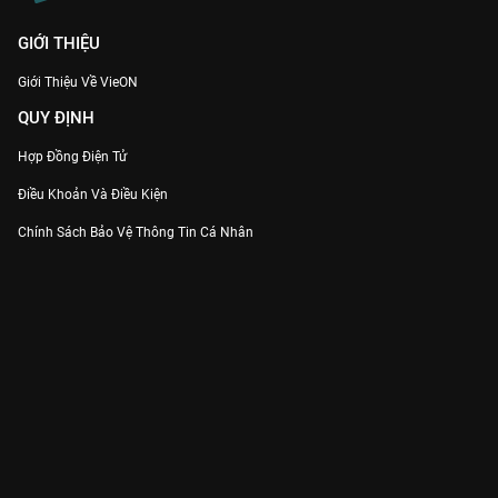
GIỚI THIỆU
Giới Thiệu Về VieON
QUY ĐỊNH
Hợp Đồng Điện Tử
Điều Khoản Và Điều Kiện
Chính Sách Bảo Vệ Thông Tin Cá Nhân
Chính Sách Bảo Vệ Người Tiêu Dùng Dễ Bị Tổn Thương
Thỏa Thuận Sử Dụng Dịch Vụ Mạng Xã Hội
THÔNG TIN
Thông Báo
Trung Tâm Hỗ Trợ
Liên Hệ
Góp Ý