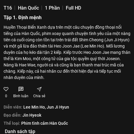
T16
Hàn Quốc
1 Phần
Full HD
Tập 1. Định mệnh
Huyền Thoại Biển Xanh dựa trên một câu chuyện đồng thoại nổi
tiếng của Hàn Quốc, phim xoay quanh chuyện tình yêu của một nàng
tiên cá cuối cùng còn tồn tại trên trái đất Shim Cheong (Jun Ji Hyun)
và một gã lừa đảo thiên tài Heo Joon Jae (Lee Min Ho). Mối lương
duyên của họ kéo dài tận 2 kiếp. Kiếp trước Heo Joon Jae mang thân
thế là Kim Moo, một công tử của gia tộc quyền quý thời Joseon.
Nàng là Hae Wae, người cá và cũng là bạn thanh mai trúc mã của
chàng. Kiếp này, cả hai nhân cư đến thời hiện đại và tiếp tục mối
nhân duyên của mình.
0
Bình luận
Chia sẻ
Diễn viên:
Lee Min Ho,
Jun Ji Hyun
Đạo diễn:
Jin Hyeok
Thể loại:
Phim tình cảm Hàn Quốc
Danh sách tập