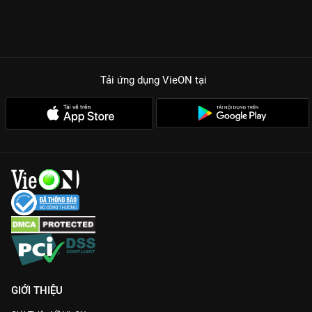
BỎ LỠ?
Chemistry gấp đôi visual:
Sự kết hợp giữa vẻ lãng tử của Lee
Min Ho và nhan sắc thoát tục của Jun Ji Hyun tạo nên những
khung hình đẹp như tranh vẽ.
Cốt truyện xuyên không lôi cuốn:
Những nút thắt giữa quá khứ
Tải ứng dụng VieON
tại
và hiện tại được đan xen khéo léo, giải mã định mệnh bi kịch từ
kiếp trước.
Thời trang và bối cảnh đẳng cấp:
Những bộ cánh hàng hiệu
của nàng tiên cá Shim Chung và những biệt thự xa hoa của
Joon Jae khiến người xem không thể rời mắt.
Chất lượng Full HD trên VieON:
Trải nghiệm từng thước phim
sắc nét, bản Thuyết minh chuẩn giúp bạn cảm nhận trọn vẹn
cảm xúc nhân vật.
Gia nhập hệ cày phim và xem lại
Huyền Thoại Biển Xanh
bản
đẹp nhất tại
VieON
ngay hôm nay!
GIỚI THIỆU