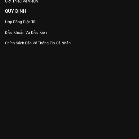
Giới Thiệu Về VieON
QUY ĐỊNH
Hợp Đồng Điện Tử
Điều Khoản Và Điều Kiện
Chính Sách Bảo Vệ Thông Tin Cá Nhân
Chính Sách Bảo Vệ Người Tiêu Dùng Dễ Bị Tổn Thương
Thỏa Thuận Sử Dụng Dịch Vụ Mạng Xã Hội
THÔNG TIN
Thông Báo
Trung Tâm Hỗ Trợ
Liên Hệ
Góp Ý