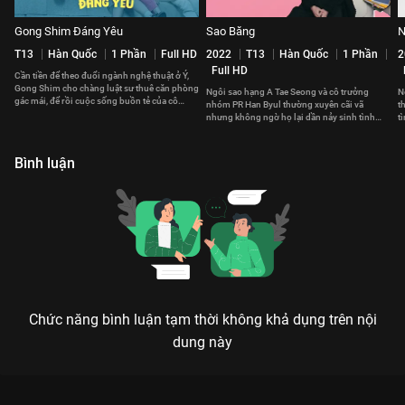
Gong Shim Đáng Yêu
Sao Băng
N
T13
Hàn Quốc
1 Phần
Full HD
2022
T13
Hàn Quốc
1 Phần
2
Full HD
Cần tiền để theo đuổi ngành nghệ thuật ở Ý,
Gong Shim cho chàng luật sư thuê căn phòng
Ngôi sao hạng A Tae Seong và cô trưởng
N
gác mái, để rồi cuộc sống buồn tẻ của cô
nhóm PR Han Byul thường xuyên cãi vã
t
bỗng trở nên sôi động.
nhưng không ngờ họ lại dần nảy sinh tình
t
cảm đặc biệt với nhau
n
Bình luận
Chức năng bình luận tạm thời không khả dụng trên nội
dung này
HUYỀN THOẠI BIỂN XANH: KHI SIÊU LỪA ĐẢO PHẢI LÒNG MỸ
NHÂN NGƯ