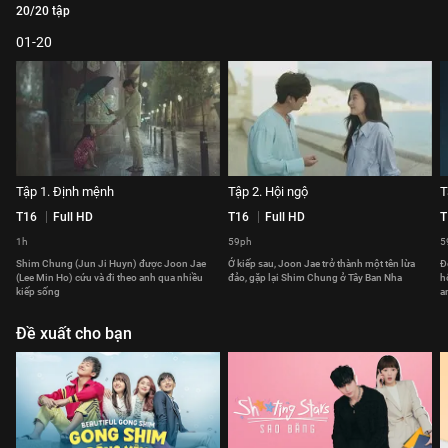
20/20 tập
01-20
Tập 1. Định mệnh
Tập 2. Hội ngộ
T
T16
Full HD
T16
Full HD
T
1h
59ph
5
Shim Chung (Jun Ji Huyn) được Joon Jae
Ở kiếp sau, Joon Jae trở thành một tên lừa
Đ
(Lee Min Ho) cứu và đi theo anh qua nhiều
đảo, gặp lại Shim Chung ở Tây Ban Nha
h
kiếp sống
a
Đề xuất cho bạn