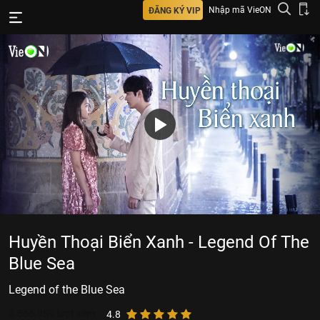
Nhập mã VieON
ĐĂNG KÝ VIP
Huyền Thoại Biển Xanh - Legend Of The
Blue Sea
Legend of the Blue Sea
8.566.959
lượt xem
4.8