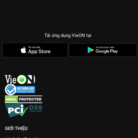
BỎ LỠ?
Chemistry gấp đôi visual:
Sự kết hợp giữa vẻ lãng tử của Lee
Min Ho và nhan sắc thoát tục của Jun Ji Hyun tạo nên những
khung hình đẹp như tranh vẽ.
Cốt truyện xuyên không lôi cuốn:
Những nút thắt giữa quá khứ
Tải ứng dụng VieON
tại
và hiện tại được đan xen khéo léo, giải mã định mệnh bi kịch từ
kiếp trước.
Thời trang và bối cảnh đẳng cấp:
Những bộ cánh hàng hiệu
của nàng tiên cá Shim Chung và những biệt thự xa hoa của
Joon Jae khiến người xem không thể rời mắt.
Chất lượng Full HD trên VieON:
Trải nghiệm từng thước phim
sắc nét, bản Thuyết minh chuẩn giúp bạn cảm nhận trọn vẹn
cảm xúc nhân vật.
Gia nhập hệ cày phim và xem lại
Huyền Thoại Biển Xanh
bản
đẹp nhất tại
VieON
ngay hôm nay!
GIỚI THIỆU