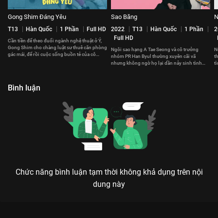
Gong Shim Đáng Yêu
Sao Băng
N
T13
Hàn Quốc
1 Phần
Full HD
2022
T13
Hàn Quốc
1 Phần
2
Full HD
Cần tiền để theo đuổi ngành nghệ thuật ở Ý,
Gong Shim cho chàng luật sư thuê căn phòng
Ngôi sao hạng A Tae Seong và cô trưởng
N
gác mái, để rồi cuộc sống buồn tẻ của cô
nhóm PR Han Byul thường xuyên cãi vã
t
bỗng trở nên sôi động.
nhưng không ngờ họ lại dần nảy sinh tình
t
cảm đặc biệt với nhau
n
Bình luận
Chức năng bình luận tạm thời không khả dụng trên nội
dung này
HUYỀN THOẠI BIỂN XANH: KHI SIÊU LỪA ĐẢO PHẢI LÒNG MỸ
NHÂN NGƯ