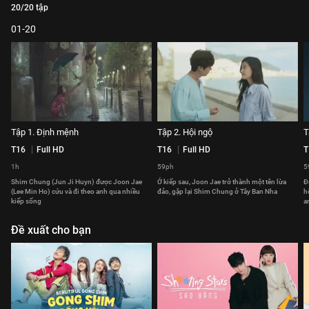
20/20 tập
01-20
Tập 1. Định mệnh
Tập 2. Hội ngộ
T
T16
Full HD
T16
Full HD
T
1h
59ph
5
Shim Chung (Jun Ji Huyn) được Joon Jae
Ở kiếp sau, Joon Jae trở thành một tên lừa
Đ
(Lee Min Ho) cứu và đi theo anh qua nhiều
đảo, gặp lại Shim Chung ở Tây Ban Nha
h
kiếp sống
a
Đề xuất cho bạn