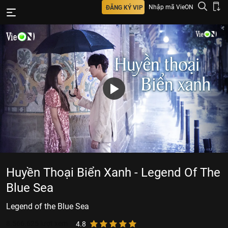
Nhập mã VieON
ĐĂNG KÝ VIP
Huyền Thoại Biển Xanh - Legend Of The
Blue Sea
Legend of the Blue Sea
8.566.625
lượt xem
4.8