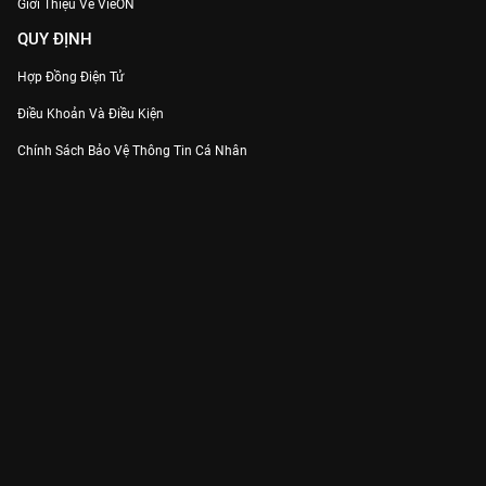
Giới Thiệu Về VieON
QUY ĐỊNH
Hợp Đồng Điện Tử
Điều Khoản Và Điều Kiện
Chính Sách Bảo Vệ Thông Tin Cá Nhân
Chính Sách Bảo Vệ Người Tiêu Dùng Dễ Bị Tổn Thương
Thỏa Thuận Sử Dụng Dịch Vụ Mạng Xã Hội
THÔNG TIN
Thông Báo
Trung Tâm Hỗ Trợ
Liên Hệ
Góp Ý