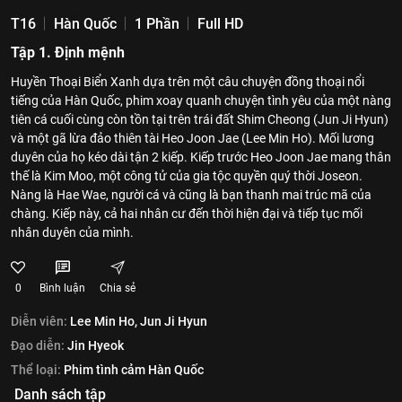
T16
Hàn Quốc
1 Phần
Full HD
Tập 1. Định mệnh
Huyền Thoại Biển Xanh dựa trên một câu chuyện đồng thoại nổi
tiếng của Hàn Quốc, phim xoay quanh chuyện tình yêu của một nàng
tiên cá cuối cùng còn tồn tại trên trái đất Shim Cheong (Jun Ji Hyun)
và một gã lừa đảo thiên tài Heo Joon Jae (Lee Min Ho). Mối lương
duyên của họ kéo dài tận 2 kiếp. Kiếp trước Heo Joon Jae mang thân
thế là Kim Moo, một công tử của gia tộc quyền quý thời Joseon.
Nàng là Hae Wae, người cá và cũng là bạn thanh mai trúc mã của
chàng. Kiếp này, cả hai nhân cư đến thời hiện đại và tiếp tục mối
nhân duyên của mình.
0
Bình luận
Chia sẻ
Diễn viên:
Lee Min Ho,
Jun Ji Hyun
Đạo diễn:
Jin Hyeok
Thể loại:
Phim tình cảm Hàn Quốc
Danh sách tập