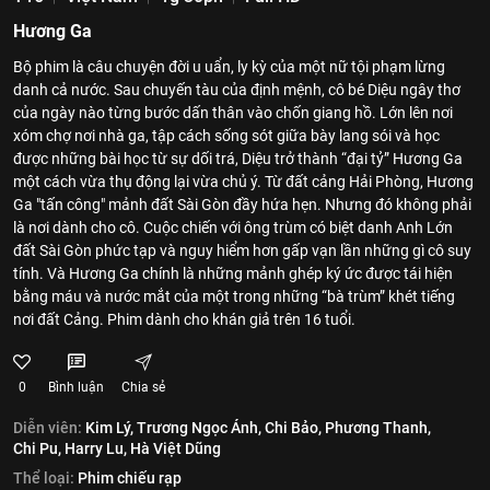
Hương Ga
Bộ phim là câu chuyện đời u uẩn, ly kỳ của một nữ tội phạm lừng
danh cả nước. Sau chuyến tàu của định mệnh, cô bé Diệu ngây thơ
của ngày nào từng bước dấn thân vào chốn giang hồ. Lớn lên nơi
xóm chợ nơi nhà ga, tập cách sống sót giữa bày lang sói và học
được những bài học từ sự dối trá, Diệu trở thành “đại tỷ” Hương Ga
một cách vừa thụ động lại vừa chủ ý. Từ đất cảng Hải Phòng, Hương
Ga "tấn công" mảnh đất Sài Gòn đầy hứa hẹn. Nhưng đó không phải
là nơi dành cho cô. Cuộc chiến với ông trùm có biệt danh Anh Lớn
đất Sài Gòn phức tạp và nguy hiểm hơn gấp vạn lần những gì cô suy
tính. Và Hương Ga chính là những mảnh ghép ký ức được tái hiện
bằng máu và nước mắt của một trong những “bà trùm” khét tiếng
nơi đất Cảng. Phim dành cho khán giả trên 16 tuổi.
0
Bình luận
Chia sẻ
Diễn viên:
Kim Lý,
Trương Ngọc Ánh,
Chi Bảo,
Phương Thanh,
Chi Pu,
Harry Lu,
Hà Việt Dũng
Thể loại:
Phim chiếu rạp