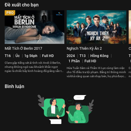
Đề xuất cho bạn
PRO
Mất Tích Ở Berlin 2017
Nghịch Thiên Kỳ Án 2
C
T16
Úc
1g 56ph
Full HD
2024
T13
Hồng Kông
T
1 Phần
Full HD
Clare gặp tiếng sét ái tình với Andi ở Berlin,
nhưng không ngờ sau khoảnh khắc ngọt
Hứa Tuấn Sâm và Thẩm Vi Lực cùng làm việc
C
ngào là chiếc bẫy kinh hoàng đã giăng sẵn từ
cho Tổ điều tra tội phạm. Bằng trí thông minh
r
trước.
và khả năng quan sát nhạy bén, họ phá được
n
nhiều vụ án.
x
Bình luận