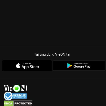
màn thanh trừng đẫm máu và sự xuất hiện của những bóng
hồng, nam thần như Harry Lu, Chi Pu đã tạo nên một chỉnh thể
đầy kịch tính, khiến người xem không thể rời mắt khỏi màn hình
dù chỉ một giây.
Tái hiện chân thực thế giới ngầm: Những quy tắc ngầm, sự
phản bội và những cuộc thanh trừng không khoan nhượng
trong giới xã hội đen được dàn dựng công phu.
Dàn diễn viên thực lực: Sự kết hợp giữa kỳ cựu như Chi Bảo và
sức trẻ của Harry Lu tạo nên sự cộng hưởng mạnh mẽ về mặt
Tải ứng dụng VieON
tại
cảm xúc.
Giá trị nhân văn ẩn giấu: Đằng sau lớp vỏ bạo lực là khát khao
được yêu thương và sự hối hận muộn màng của những phận
người lầm lạc.
Hương Ga vẫn luôn là một tượng đài của dòng phim hành
động Việt Nam. Trải nghiệm ngay những thước phim đầy nghẹt
thở và sâu sắc này với chất lượng Full HD ngay trên ứng dụng
và website của VieON.