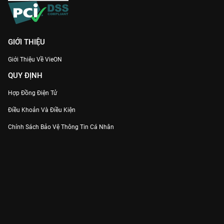
GIỚI THIỆU
Giới Thiệu Về VieON
QUY ĐỊNH
Hợp Đồng Điện Tử
Điều Khoản Và Điều Kiện
Chính Sách Bảo Vệ Thông Tin Cá Nhân
Chính Sách Bảo Vệ Người Tiêu Dùng Dễ Bị Tổn Thương
Thỏa Thuận Sử Dụng Dịch Vụ Mạng Xã Hội
THÔNG TIN
Thông Báo
Trung Tâm Hỗ Trợ