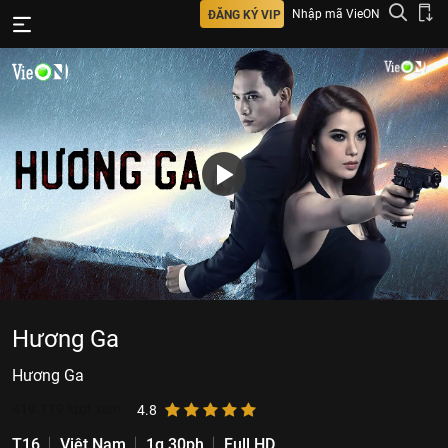
Nhập mã VieON
ĐĂNG KÝ VIP
Hương Ga
Hương Ga
419.119
lượt xem
4.8
T16
Việt Nam
1g 30ph
Full HD