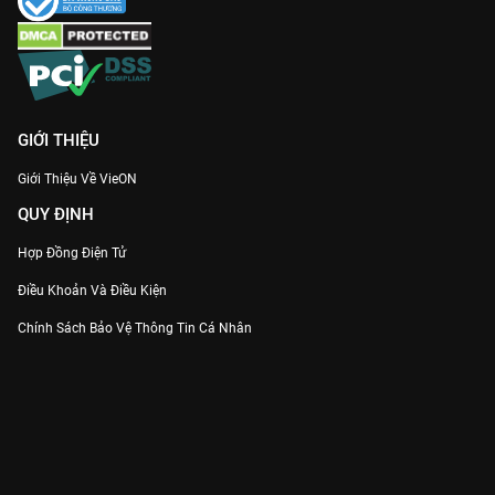
GIỚI THIỆU
Giới Thiệu Về VieON
QUY ĐỊNH
Hợp Đồng Điện Tử
Điều Khoản Và Điều Kiện
Chính Sách Bảo Vệ Thông Tin Cá Nhân
Chính Sách Bảo Vệ Người Tiêu Dùng Dễ Bị Tổn Thương
Thỏa Thuận Sử Dụng Dịch Vụ Mạng Xã Hội
THÔNG TIN
Thông Báo