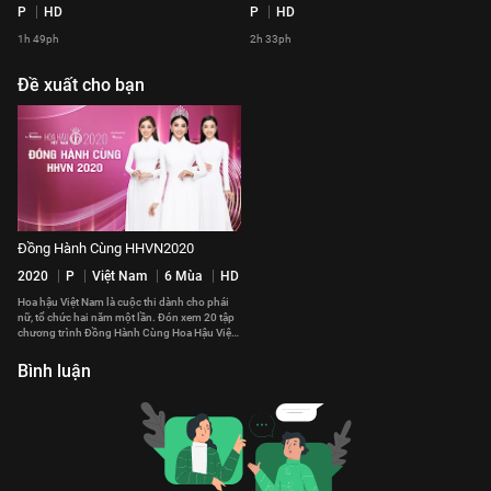
P
HD
P
HD
1h 49ph
2h 33ph
Đề xuất cho bạn
Đồng Hành Cùng HHVN2020
2020
P
Việt Nam
6 Mùa
HD
Hoa hậu Việt Nam là cuộc thi dành cho phái
nữ, tổ chức hai năm một lần. Đón xem 20 tập
chương trình Đồng Hành Cùng Hoa Hậu Việt
Nam 2020 trên VieON.
Bình luận