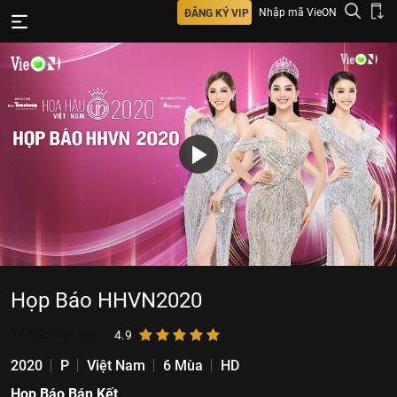
Nhập mã VieON
ĐĂNG KÝ VIP
Họp Báo HHVN2020
74.886
lượt xem
4.9
2020
P
Việt Nam
6 Mùa
HD
Họp Báo Bán Kết