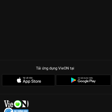
thách, buổi họp báo còn phơi bày những khoảnh khắc hậu
trường chưa từng công bố, nơi các thí sinh thể hiện bản lĩnh và
sự tự tin dưới ánh đèn flash. Sự xuất hiện của các cựu Hoa hậu
trong những bộ cánh lộng lẫy càng khiến không khí trở nên
nóng hơn bao giờ hết, tạo nên một chuẩn mực visual cực hạn
cho mùa giải năm đó.
Quy Mô Tổ Chức Hoành Tráng:
Sự đầu tư bài bản từ âm thanh,
ánh sáng đến kịch bản chương trình, xứng tầm cuộc thi nhan
sắc quốc gia.
Cái Nhìn Cận Cảnh Thí Sinh:
Những nhan sắc mộc mạc nhưng
đầy tiềm năng lần đầu tiên xuất hiện trước ống kính truyền
Tải ứng dụng VieON
tại
thông.
Tiêu Chí Giám Khảo Quyền Lực:
Giải mã những ẩn số mà Ban
giám khảo đang tìm kiếm ở một người phụ nữ Việt Nam hiện
đại.
Cùng quay ngược thời gian để xem lại những bước chân đầu
tiên của hành trình chinh phục vương miện tại
Họp Báo HHVN
2020
trên
VieON
!