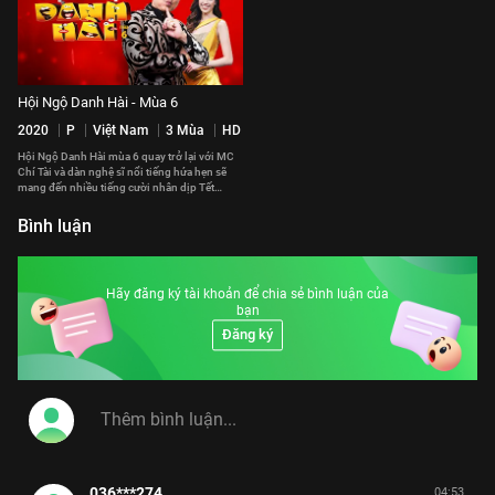
Hội Ngộ Danh Hài - Mùa 6
2020
P
Việt Nam
3 Mùa
HD
Hội Ngộ Danh Hài mùa 6 quay trở lại với MC
Chí Tài và dàn nghệ sĩ nổi tiếng hứa hẹn sẽ
mang đến nhiều tiếng cười nhân dịp Tết
Nguyên Đán cận kề
Bình luận
Hãy đăng ký tài khoản để chia sẻ bình luận của
bạn
Đăng ký
036***274
04:53