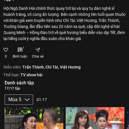
Hội Ngộ Danh Hài chính thức quay trở lại và quy tụ dàn nghệ sĩ
hoành tráng, vô cùng ấn tượng. Bên cạnh những tên tuổi quen thuộc
với khán giả xem truyền hình như Chí Tài, Việt Hương, Trấn Thành,
Trường Giang, lần đầu tiên sau 20 năm xa quê, cặp đôi nghệ sĩ hài
Quang Minh – Hồng Đào trở về quê hương biểu diễn vào dịp Tết, đem
lại tiếng cười ý nghĩa đầu xuân cho khán giả.
1
0
Bình luận
Chia sẻ
Diễn viên:
Trấn Thành,
Chí Tài,
Việt Hương
Thể loại:
TV show hài
Danh sách tập
17/17 tập
Mùa 5
01-17