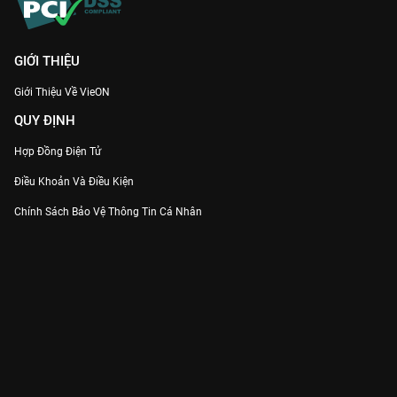
GIỚI THIỆU
Giới Thiệu Về VieON
QUY ĐỊNH
Hợp Đồng Điện Tử
Điều Khoản Và Điều Kiện
Chính Sách Bảo Vệ Thông Tin Cá Nhân
Chính Sách Bảo Vệ Người Tiêu Dùng Dễ Bị Tổn Thương
Thỏa Thuận Sử Dụng Dịch Vụ Mạng Xã Hội
THÔNG TIN
Thông Báo
Trung Tâm Hỗ Trợ
Liên Hệ