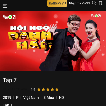
Nhập mã VieON
ĐĂNG KÝ VIP
Tập 7
41.934
lượt xem
4.9
2019
P
Việt Nam
3 Mùa
HD
Tập 7