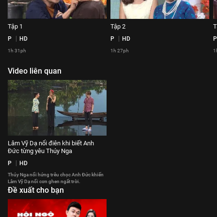
Tập 1
Tập 2
T
P
HD
P
HD
P
1h 31ph
1h 27ph
1
Video liên quan
Lâm Vỹ Dạ nổi điên khi biết Anh
Đức từng yêu Thúy Nga
P
HD
Thúy Nga nổi hứng trêu chọc Anh Đức khiến
Lâm Vỹ Dạ nổi cơn ghen ngất trời.
Đề xuất cho bạn