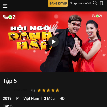
Nhập mã VieON
ĐĂNG KÝ VIP
Tập 5
41.985
lượt xem
4.9
2019
P
Việt Nam
3 Mùa
HD
Tập 5