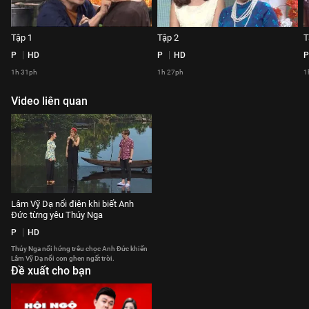
Tập 1
Tập 2
T
P
HD
P
HD
P
1h 31ph
1h 27ph
1
Video liên quan
Lâm Vỹ Dạ nổi điên khi biết Anh
Đức từng yêu Thúy Nga
P
HD
Thúy Nga nổi hứng trêu chọc Anh Đức khiến
Lâm Vỹ Dạ nổi cơn ghen ngất trời.
Đề xuất cho bạn