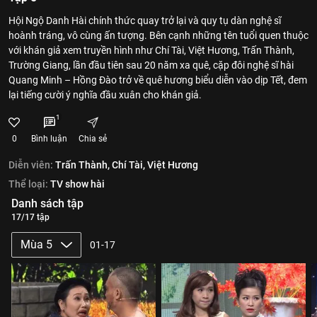
Hội Ngộ Danh Hài chính thức quay trở lại và quy tụ dàn nghệ sĩ
hoành tráng, vô cùng ấn tượng. Bên cạnh những tên tuổi quen thuộc
với khán giả xem truyền hình như Chí Tài, Việt Hương, Trấn Thành,
Trường Giang, lần đầu tiên sau 20 năm xa quê, cặp đôi nghệ sĩ hài
Quang Minh – Hồng Đào trở về quê hương biểu diễn vào dịp Tết, đem
lại tiếng cười ý nghĩa đầu xuân cho khán giả.
1
0
Bình luận
Chia sẻ
Diễn viên:
Trấn Thành,
Chí Tài,
Việt Hương
Thể loại:
TV show hài
Danh sách tập
17/17 tập
Mùa 5
01-17