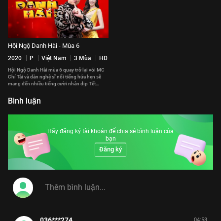
Hội Ngộ Danh Hài - Mùa 6
2020
P
Việt Nam
3 Mùa
HD
Hội Ngộ Danh Hài mùa 6 quay trở lại với MC
Chí Tài và dàn nghệ sĩ nổi tiếng hứa hẹn sẽ
mang đến nhiều tiếng cười nhân dịp Tết
Nguyên Đán cận kề
Bình luận
Hãy đăng ký tài khoản để chia sẻ bình luận của
bạn
Đăng ký
036***274
04:53