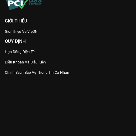
GIỚI THIỆU
Giới Thiệu Về VieON
QUY ĐỊNH
Hợp Đồng Điện Tử
Điều Khoản Và Điều Kiện
Chính Sách Bảo Vệ Thông Tin Cá Nhân
Chính Sách Bảo Vệ Người Tiêu Dùng Dễ Bị Tổn Thương
Thỏa Thuận Sử Dụng Dịch Vụ Mạng Xã Hội
THÔNG TIN
Thông Báo
Trung Tâm Hỗ Trợ
Liên Hệ