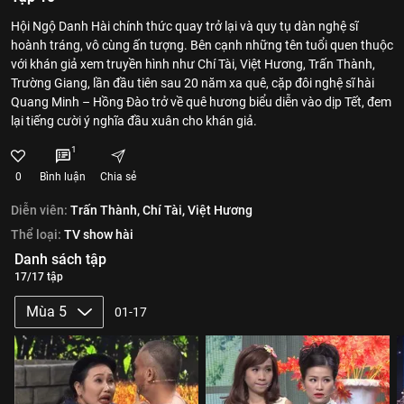
Hội Ngộ Danh Hài chính thức quay trở lại và quy tụ dàn nghệ sĩ
hoành tráng, vô cùng ấn tượng. Bên cạnh những tên tuổi quen thuộc
với khán giả xem truyền hình như Chí Tài, Việt Hương, Trấn Thành,
Trường Giang, lần đầu tiên sau 20 năm xa quê, cặp đôi nghệ sĩ hài
Quang Minh – Hồng Đào trở về quê hương biểu diễn vào dịp Tết, đem
lại tiếng cười ý nghĩa đầu xuân cho khán giả.
1
0
Bình luận
Chia sẻ
Diễn viên:
Trấn Thành,
Chí Tài,
Việt Hương
Thể loại:
TV show hài
Danh sách tập
17/17 tập
Mùa 5
01-17