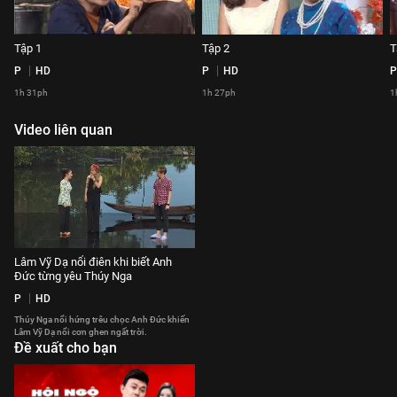
Tập 1
Tập 2
T
P
HD
P
HD
P
1h 31ph
1h 27ph
1
Video liên quan
Lâm Vỹ Dạ nổi điên khi biết Anh
Đức từng yêu Thúy Nga
P
HD
Thúy Nga nổi hứng trêu chọc Anh Đức khiến
Lâm Vỹ Dạ nổi cơn ghen ngất trời.
Đề xuất cho bạn