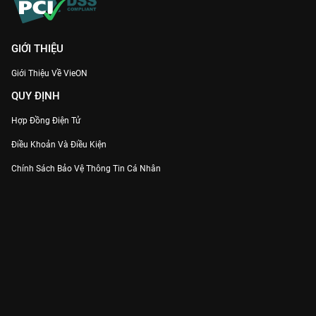
GIỚI THIỆU
Giới Thiệu Về VieON
QUY ĐỊNH
Hợp Đồng Điện Tử
Điều Khoản Và Điều Kiện
Chính Sách Bảo Vệ Thông Tin Cá Nhân
Chính Sách Bảo Vệ Người Tiêu Dùng Dễ Bị Tổn Thương
Thỏa Thuận Sử Dụng Dịch Vụ Mạng Xã Hội
THÔNG TIN
Thông Báo
Trung Tâm Hỗ Trợ
Liên Hệ