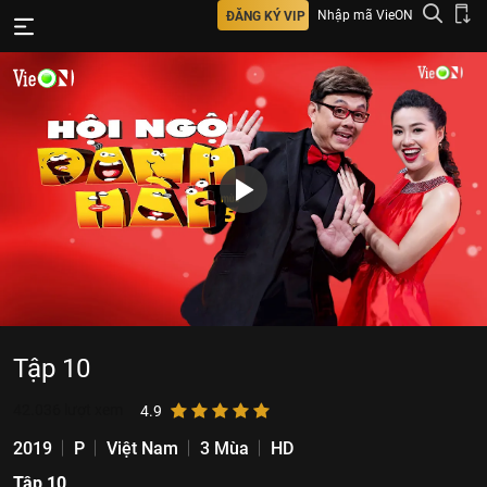
Nhập mã VieON
ĐĂNG KÝ VIP
Tập 10
42.036
lượt xem
4.9
2019
P
Việt Nam
3 Mùa
HD
Tập 10