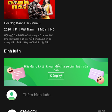
Hội Ngộ Danh Hài - Mùa 6
2020
P
Việt Nam
3 Mùa
HD
Hội Ngộ Danh Hài mùa 6 quay trở lại với MC
Chí Tài và dàn nghệ sĩ nổi tiếng hứa hẹn sẽ
mang đến nhiều tiếng cười nhân dịp Tết
Nguyên Đán cận kề
Bình luận
Hãy đăng ký tài khoản để chia sẻ bình luận của
bạn
Đăng ký
036***274
04:53