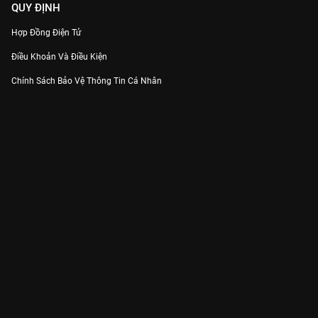
QUY ĐỊNH
Hợp Đồng Điện Tử
Điều Khoản Và Điều Kiện
Chính Sách Bảo Vệ Thông Tin Cá Nhân
Chính Sách Bảo Vệ Người Tiêu Dùng Dễ Bị Tổn Thương
Thỏa Thuận Sử Dụng Dịch Vụ Mạng Xã Hội
THÔNG TIN
Thông Báo
Trung Tâm Hỗ Trợ
Liên Hệ
Góp Ý
Công ty Cổ phần VieON - Địa chỉ: Tầng 5, 222 Pasteur, Phường Xuân Hòa,
Thành phố Hồ Chí Minh