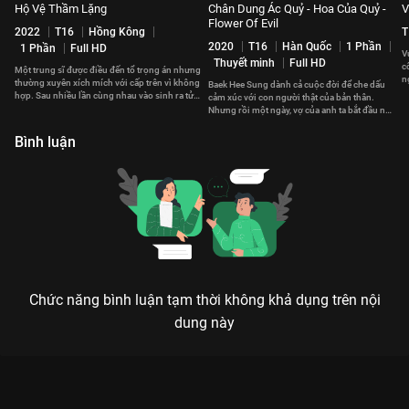
Hộ Vệ Thầm Lặng
Chân Dung Ác Quỷ - Hoa Của Quỷ -
V
Flower Of Evil
2022
T16
Hồng Kông
T
2020
T16
Hàn Quốc
1 Phần
1 Phần
Full HD
V
Thuyết minh
Full HD
c
Một trung sĩ được điều đến tổ trọng án nhưng
n
thường xuyên xích mích với cấp trên vì không
Baek Hee Sung dành cả cuộc đời để che dấu
hợp. Sau nhiều lần cùng nhau vào sinh ra tử,
cảm xúc với con người thật của bản thân.
họ dần hợp tác ăn ý hơn.
Nhưng rồi một ngày, vợ của anh ta bắt đầu nảy
sinh nghi ngờ.
Bình luận
Chức năng bình luận tạm thời không khả dụng trên nội
dung này
HỒI LANG ĐÌNH: KHI LỬA HẬN THIÊU RỤI NHỮNG BÍ MẬT KINH
HOÀNG
Kẻ sống sót sau đám cháy trở về không phải để tìm sự an ủi, mà để đòi lại món nợ