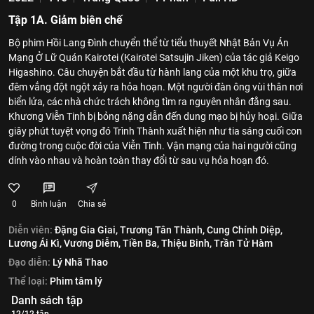
Tập 1A. Giảm biên chế
Bộ phim Hồi Lang Đình chuyển thể từ tiểu thuyết Nhật Bản Vụ Án
Mạng Ở Lữ Quán Kairotei (Kairōtei Satsujin Jiken) của tác giả Keigo
Higashino. Câu chuyện bắt đầu từ hành lang của một khu trọ, giữa
đêm vắng đột ngột xảy ra hỏa hoạn. Một người đàn ông vùi thân nơi
biển lửa, các nhà chức trách không tìm ra nguyên nhân đằng sau.
Khương Viễn Tinh bị bỏng nặng dẫn đến dung mạo bị hủy hoại. Giữa
giây phút tuyệt vọng đó Trình Thành xuất hiện như tia sáng cuối con
đường trong cuộc đời của Viễn Tinh. Vận mạng của hai người cũng
dính vào nhau và hoàn toàn thay đổi từ sau vụ hỏa hoạn đó.
0
Bình luận
Chia sẻ
Diễn viên:
Đặng Gia Giai,
Trương Tân Thành,
Cung Chính Diệp,
Lương Ái Kì,
Vương Diễm,
Tiền Ba,
Thiệu Binh,
Trần Tử Hàm
Đạo diễn:
Lý Nhã Thao
Thể loại:
Phim tâm lý
Danh sách tập