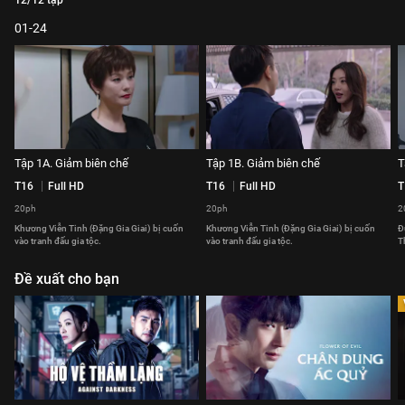
12/12 tập
01-24
Tập 1A. Giảm biên chế
Tập 1B. Giảm biên chế
T
T16
Full HD
T16
Full HD
T
20ph
20ph
2
Khương Viễn Tinh (Đặng Gia Giai) bị cuốn
Khương Viễn Tinh (Đặng Gia Giai) bị cuốn
Đ
vào tranh đấu gia tộc.
vào tranh đấu gia tộc.
T
Đề xuất cho bạn