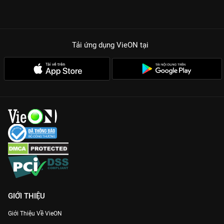
TẠI SAO HỒI LANG ĐÌNH LÀ SIÊU PHẨM TRINH THÁM PHẢI
CÀY?
Bảo chứng từ Keigo Higashino:
Cốt truyện chặt chẽ, lớp lang
với những manh mối ẩn giấu tinh vi khiến bạn không thể rời
Tải ứng dụng VieON
tại
mắt khỏi màn hình.
Visual và Thực lực:
Đặng Gia Giai thoát bóng Đường Du Du để
trở thành nữ chủ báo thù cực ngầu, bên cạnh sự tái xuất của
mỹ nhân Vương Diễm.
Màu phim điện ảnh:
Tông màu trầm lạnh, góc quay nghệ thuật
tái hiện hoàn hảo không gian ngột ngạt và đầy toan tính của
Hồi Lang Đình.
Cùng phá giải vụ án phóng hỏa chấn động này và xem
Hồi
Lang Đình
thuyết minh trọn bộ trên
VieON
ngay!
GIỚI THIỆU
Giới Thiệu Về VieON