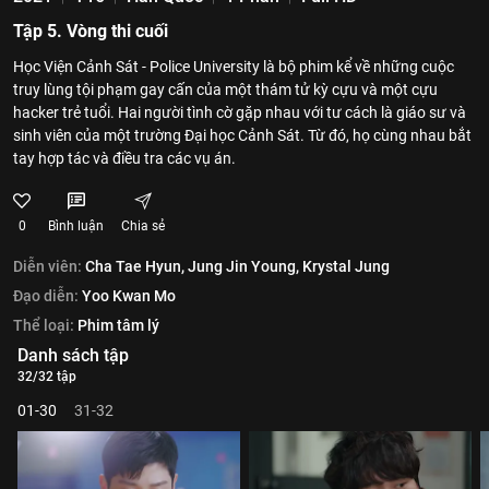
Tập 5. Vòng thi cuối
Học Viện Cảnh Sát - Police University là bộ phim kể về những cuộc
truy lùng tội phạm gay cấn của một thám tử kỳ cựu và một cựu
hacker trẻ tuổi. Hai người tình cờ gặp nhau với tư cách là giáo sư và
sinh viên của một trường Đại học Cảnh Sát. Từ đó, họ cùng nhau bắt
tay hợp tác và điều tra các vụ án.
0
Bình luận
Chia sẻ
Diễn viên:
Cha Tae Hyun,
Jung Jin Young,
Krystal Jung
Đạo diễn:
Yoo Kwan Mo
Thể loại:
Phim tâm lý
Danh sách tập
32/32 tập
01-30
31-32