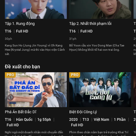
Tập 1. Rung động
Tập 2. Nhất thời phạm lỗi
T
T16
Full HD
T16
Full HD
T
30ph
31ph
2
Kang Sun Ho (Jung Jin Young) vì Oh Kang
Bố Yoon cầu xin Yoo Dong Man (Cha Tae
K
Hee (Krystal Jung) mà thi vào Học viện Cảnh
Hyun) không khởi tố hai con trai ông.
n
sát.
k
Đề xuất cho bạn
PRO
PRO
Phá Án Bất Đắc Dĩ
Biệt Đội Công Lý
T
T16
Hàn Quốc
1g 55ph
2020
T13
Việt Nam
1 Phần
2
Full HD
Full HD
Nghi ngờ một doanh nhân mới chuyển đến
Phim theo chân năm bạn trẻ trường Khai Trí
T