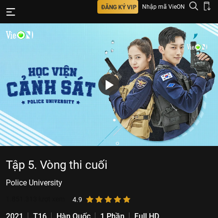
Nhập mã VieON
ĐĂNG KÝ VIP
Tập 5. Vòng thi cuối
Police University
1.851.313
lượt xem
4.9
2021
T16
Hàn Quốc
1 Phần
Full HD