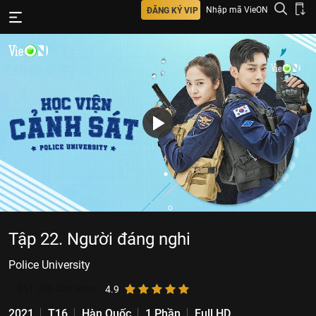
Nhập mã VieON
ĐĂNG KÝ VIP
Tập 22. Người đáng nghi
Police University
1.851.466
lượt xem
4.9
2021
T16
Hàn Quốc
1 Phần
Full HD