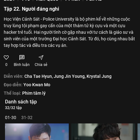
Tập 22. Người đáng nghi
Học Viện Cảnh Sát - Police University là bộ phim kể về những cuộc
truy lùng tội phạm gay cấn của một thám tử kỳ cựu và một cựu
hacker trẻ tuổi. Hai người tình cờ gặp nhau với tư cách là giáo sư và
sinh viên của một trường Đại học Cảnh Sát. Từ đó, họ cùng nhau bắt
tay hợp tác và điều tra các vụ án.
0
Bình luận
Chia sẻ
Diễn viên:
Cha Tae Hyun,
Jung Jin Young,
Krystal Jung
Đạo diễn:
Yoo Kwan Mo
Thể loại:
Phim tâm lý
Danh sách tập
32/32 tập
01-30
31-32