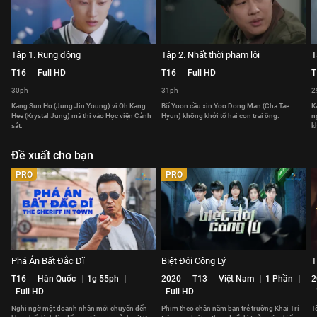
Tập 1. Rung động
Tập 2. Nhất thời phạm lỗi
T
T16
Full HD
T16
Full HD
T
30ph
31ph
2
Kang Sun Ho (Jung Jin Young) vì Oh Kang
Bố Yoon cầu xin Yoo Dong Man (Cha Tae
K
Hee (Krystal Jung) mà thi vào Học viện Cảnh
Hyun) không khởi tố hai con trai ông.
n
sát.
k
Đề xuất cho bạn
PRO
PRO
Phá Án Bất Đắc Dĩ
Biệt Đội Công Lý
T
T16
Hàn Quốc
1g 55ph
2020
T13
Việt Nam
1 Phần
2
Full HD
Full HD
Nghi ngờ một doanh nhân mới chuyển đến
Phim theo chân năm bạn trẻ trường Khai Trí
T