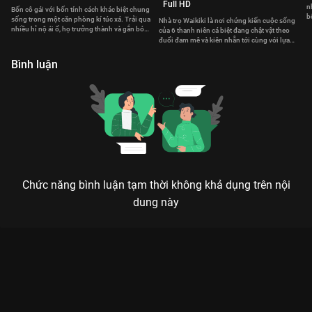
Full HD
n
Bốn cô gái với bốn tính cách khác biệt chung
b
sống trong một căn phòng kí túc xá. Trải qua
Nhà trọ Waikiki là nơi chứng kiến cuộc sống
t
nhiều hỉ nộ ái ố, họ trưởng thành và gắn bó
của 6 thanh niên cá biệt đang chật vật theo
với nhau
đuổi đam mê và kiên nhẫn tới cùng với lựa
chọn của mình
Bình luận
Chức năng bình luận tạm thời không khả dụng trên nội
dung này
Xem Tập 10. Né tránh Học Đường 2015 - 16 Tập của Hàn Quốc
có sự tham gia của . Thuộc thể loại: Phim bộ