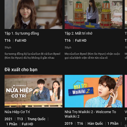
Tập 1. Sự tương đồng
Tập 2. Mất trí nhớ
T
T16
Full HD
T16
Full HD
T
59ph
58ph
1
Sự tương đồng kỳ lạ của Eun Bi và Eun Byeol
Mẹ của Eun Byeol (Kim So Hyun) nhận cuộc
M
(Kim So Hyun) dù họ không ở gần nhau
gọi của bệnh viện về tin tức của cô
v
Đề xuất cho bạn
Nửa Hiệp Cơ Trí
Nhà Trọ Waikiki 2 - Welcome To
V
Waikiki 2
2021
T13
Trung Quốc
T
2019
T16
Hàn Quốc
1 Phần
1 Phần
Full HD
C