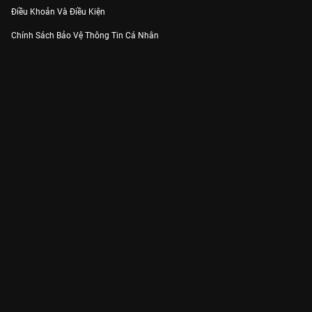
Điều Khoản Và Điều Kiện
Chính Sách Bảo Vệ Thông Tin Cá Nhân
Chính Sách Bảo Vệ Người Tiêu Dùng Dễ Bị Tổn Thương
Thỏa Thuận Sử Dụng Dịch Vụ Mạng Xã Hội
THÔNG TIN
Thông Báo
Trung Tâm Hỗ Trợ
Liên Hệ
Góp Ý
Công ty Cổ phần VieON - Địa chỉ: Tầng 5, 222 Pasteur, Phường Xuân Hòa,
Thành phố Hồ Chí Minh
Email:
support@vieon.vn
| Hotline:
1800.599.920
(miễn phí)
Giấy phép Cung cấp Dịch vụ Phát thanh, Truyền hình trả tiền số 247/GP-
BTTTT cấp ngày 21/07/2023