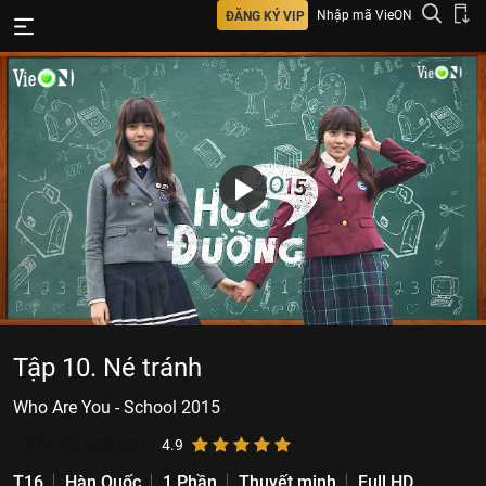
Nhập mã VieON
ĐĂNG KÝ VIP
Tập 10. Né tránh
Who Are You - School 2015
3.874.991
lượt xem
4.9
T16
Hàn Quốc
1 Phần
Thuyết minh
Full HD