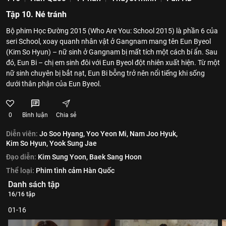
Tập 10. Né tránh
Bộ phim Học Đường 2015 (Who Are You: School 2015) là phần 6 của
seri School, xoay quanh nhân vật ở Gangnam mang tên Eun Byeol
(Kim So Hyun) – nữ sinh ở Gangnam bị mất tích một cách bí ẩn. Sau
đó, Eun Bi – chị em sinh đôi với Eun Byeol đột nhiên xuất hiện. Từ một
nữ sinh chuyên bị bắt nạt, Eun Bi bỗng trở nên nổi tiếng khi sống
dưới thân phận của Eun Byeol.
0
Bình luận
Chia sẻ
Diễn viên:
Jo Soo Hyang,
Yoo Yeon Mi,
Nam Joo Hyuk,
Kim So Hyun,
Yook Sung Jae
Đạo diễn:
Kim Sung Yoon,
Baek Sang Hoon
Thể loại:
Phim tình cảm Hàn Quốc
Danh sách tập
16/16 tập
01-16