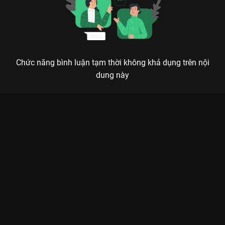
Chức năng bình luận tạm thời không khả dụng trên nội
dung này
HOA VƯƠNG: CUỘC CHIẾN CỦA NHỮNG ĐÓA HỒNG GAI
TRONG GIỚI THƯỢNG LƯU
Trong thế giới của sự giàu sang, vương miện chỉ dành cho kẻ tàn nhẫn nhất.
Hoa Vương
là bộ phim tâm lý xã hội Việt Nam đang gây bão
trên
VieON
, đánh dấu màn tái xuất đầy quyền lực của siêu mẫu
Anh Thư
và nữ diễn viên
Thanh Thúy
. Không chỉ là một bộ
phim gia đình thông thường, Hoa Vương bóc trần những góc
khuất đầy toan tính, nơi tình yêu và sự phản bội đan xen trong
những bữa tiệc xa hoa của giới thượng lưu.
Nội dung xoay quanh cuộc đời của Anh Thư (Anh Thư thủ vai) -
một phụ nữ xinh đẹp, sắc sảo nhưng đầy tham vọng. Cô không