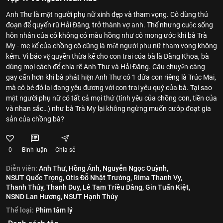
Anh Thư là một người phụ nữ xinh đẹp và tham vọng. Cô dùng thủ
đoạn để quyến rũ Hải Đăng, trở thành vợ anh. Thế nhưng cuộc sống
hôn nhân của cô không có màu hồng như cô mong ước khi bà Trà
My - mẹ kế của chồng cô cũng là một người phụ nữ tham vọng không
kém. Vì bảo vệ quyền thừa kế cho con trai của bà là Đăng Khoa, bà
dùng mọi cách để chia rẽ Anh Thư và Hải Đăng. Câu chuyện càng
gay cấn hơn khi bà phát hiện Anh Thư có 1 đứa con riêng là Trúc Mai,
mà cô bé đó lại đang yêu đương với con trai yêu quý của bà. Tại sao
một người phụ nữ có tất cả mọi thứ (tình yêu của chồng con, tiền của
và nhan sắc…) như bà Trà My lại không ngừng muốn cướp đoạt gia
sản của chồng bà?
0
Bình luận
Chia sẻ
Diễn viên:
Anh Thư,
Hồng Ánh,
Nguyễn Ngọc Quỳnh,
NSƯT Quốc Trọng,
Otis Đỗ Nhật Trường,
Rima Thanh Vy,
Thanh Thúy,
Thanh Duy,
Lê Tam Triều Dâng,
Gin Tuấn Kiệt,
NSND Lan Hương,
NSƯT Hạnh Thúy
Thể loại:
Phim tâm lý