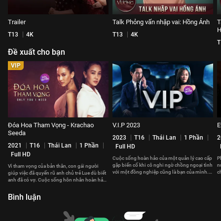
Trailer
Talk Phỏng vấn nhập vai: Hồng Ánh
T
H
T13
4K
T13
4K
T
Đề xuất cho bạn
VIP
Đóa Hoa Tham Vọng - Krachao
V.I.P 2023
E
Seeda
2023
T16
Thái Lan
1 Phần
2
2021
T16
Thái Lan
1 Phần
Full HD
Full HD
Cuộc sống hoàn hảo của một quản lý cao cấp
P
gặp biến cố khi cô nghi ngờ chồng ngoại tình
n
Vì tham vọng của bản thân, con gái người
với một đồng nghiệp cũng là bạn của mình.
c
giúp việc đã quyến rũ anh chủ trẻ Lue dù biết
Kế hoạch săn tiểu tam bắt đầu.
L
anh đã có vợ. Cuộc sống hôn nhân hoàn hảo
của Lue tan vỡ.
Bình luận