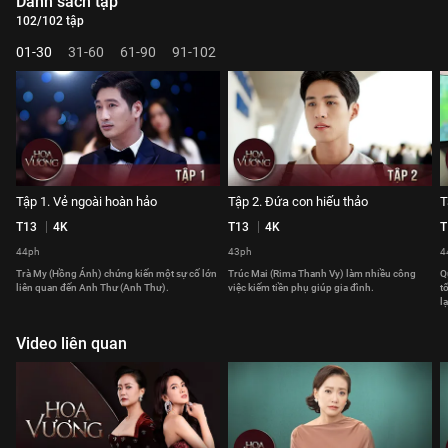
Danh sách tập
102/102 tập
01-30
31-60
61-90
91-102
Tập 1. Vẻ ngoài hoàn hảo
Tập 2. Đứa con hiếu thảo
T
T13
4K
T13
4K
T
44ph
43ph
4
Trà My (Hồng Ánh) chứng kiến một sự cố lớn
Trúc Mai (Rima Thanh Vy) làm nhiều công
Q
liên quan đến Anh Thư (Anh Thư).
việc kiếm tiền phụ giúp gia đình.
t
lạ
Video liên quan