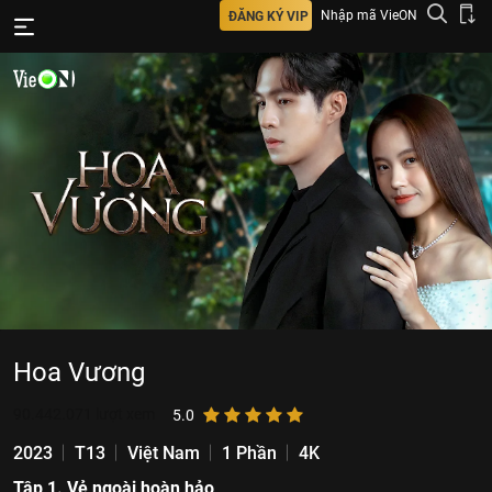
Nhập mã VieON
ĐĂNG KÝ VIP
Hoa Vương
90.442.071
lượt xem
5.0
2023
T13
Việt Nam
1 Phần
4K
Tập 1. Vẻ ngoài hoàn hảo