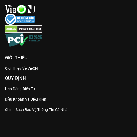
thượng lưu.
Trải nghiệm mượt mà trên VieON:
Xem trọn bộ bản quyền với
chất lượng Full HD, không quảng cáo làm gián đoạn cảm xúc.
Gia nhập hội phát cuồng vì phim Việt và theo dõi
Hoa Vương
sớm nhất trên
VieON
ngay!
GIỚI THIỆU
Giới Thiệu Về VieON
QUY ĐỊNH
Hợp Đồng Điện Tử
Điều Khoản Và Điều Kiện
Chính Sách Bảo Vệ Thông Tin Cá Nhân
Chính Sách Bảo Vệ Người Tiêu Dùng Dễ Bị Tổn Thương
Thỏa Thuận Sử Dụng Dịch Vụ Mạng Xã Hội