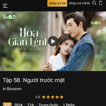
Nhập mã VieON
ĐĂNG KÝ VIP
Tập 5B. Người trước mặt
In Blossom
7.984.913
lượt xem
5.0
VIP
2024
T16
Trung Quốc
1 Phần