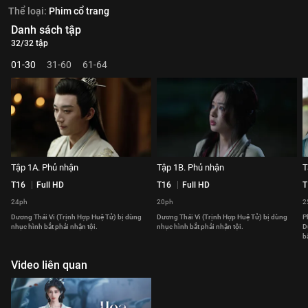
Thể loại:
Phim cổ trang
Danh sách tập
32/32 tập
01-30
31-60
61-64
Tập 1A. Phủ nhận
Tập 1B. Phủ nhận
T
T16
Full HD
T16
Full HD
T
24ph
20ph
2
Dương Thái Vi (Trịnh Hợp Huệ Tử) bị dùng
Dương Thái Vi (Trịnh Hợp Huệ Tử) bị dùng
P
nhục hình bắt phải nhận tội.
nhục hình bắt phải nhận tội.
D
b
Video liên quan