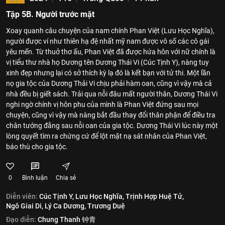
Tập 5B. Người trước mặt
Xoay quanh câu chuyện của nam chính Phan Việt (Lưu Học Nghĩa),
người được ví như thiên hạ đệ nhất mỹ nam được vô số các cô gái
yêu mến. Từ thuở thơ ấu, Phan Việt đã được hứa hôn với nữ chính là
vị tiểu thư nhà họ Dương tên Dương Thái Vi (Cúc Tịnh Y), nàng tuy
xinh đẹp nhưng lại có sở thích kỳ lạ đó là kết bạn với tử thi. Một lần
nọ gia tộc của Dương Thải Vi chịu phải hàm oan, cũng vì vậy mà cả
nhà đều bị giết sách. Trải qua nỗi đâu mất người thân, Dương Thái Vi
nghi ngờ chính vị hôn phu của mình là Phan Việt đứng sau mọi
chuyện, cũng vì vậy mà nàng bắt đầu thay đổi thân phận để điều tra
chân tướng đằng sau nỗi oan của gia tộc. Dương Thái Vi lúc này một
lòng quyết tìm ra chứng cứ để lột mặt nạ sát nhân của Phan Việt,
báo thù cho gia tộc.
0
Bình luận
Chia sẻ
Diễn viên:
Cúc Tịnh Y,
Lưu Học Nghĩa,
Trịnh Hợp Huệ Tử,
Ngô Giai Di,
Lý Ca Dương,
Trương Duệ
Đạo diễn:
Chung Thanh 钟青