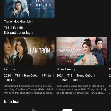
Trailer Hoa Gian Lệnh
T16
Full HD
Đề xuất cho bạn
Lẩn Trốn
Nhan Tâm Ký
C
2024
T16
Hàn Quốc
1 Phần
2024
T13
Trung Quốc
2
Full HD
1 Phần
Full HD
Hành trình đi tìm người chồng mất tích của
Quận vương Giang Tâm Bạch bị mắc chứng
B
cựu công tố Na Moon Young và khám phá bí
không nhớ mặt người khác. Trong một lần kỳ
m
mật động trời đằng sau việc không từ mà biệt
ngộ đã kết bạn với Nhan Nam Tinh, một nữ
J
của anh.
đại phu kỳ lạ.
đ
Bình luận