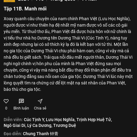
Tập 11B. Manh mối
Xoay quanh câu chuyện của nam chính Phan Việt (Lưu Học Nghĩa),
người được ví như thiên hạ đệ nhất mỹ nam được vô số các cô gái
yêu mến. Từ thuở thơ ấu, Phan Việt đã được hứa hôn với nữ chính là
vị tiểu thư nhà họ Dương tên Dương Thái Vi (Cúc Tịnh Y), nàng tuy
xinh đẹp nhưng lại có sở thích kỳ lạ đó là kết bạn với tử thi. Một lần
nọ gia tộc của Dương Thải Vi chịu phải hàm oan, cũng vì vậy mà cả
nhà đều bị giết sách. Trải qua nỗi đâu mất người thân, Dương Thái Vi
nghi ngờ chính vị hôn phu của mình là Phan Việt đứng sau mọi
chuyện, cũng vì vậy mà nàng bắt đầu thay đổi thân phận để điều tra
chân tướng đằng sau nỗi oan của gia tộc. Dương Thái Vi lúc này một
lòng quyết tìm ra chứng cứ để lột mặt nạ sát nhân của Phan Việt,
báo thù cho gia tộc.
0
Bình luận
Chia sẻ
Diễn viên:
Cúc Tịnh Y,
Lưu Học Nghĩa,
Trịnh Hợp Huệ Tử,
Ngô Giai Di,
Lý Ca Dương,
Trương Duệ
Đạo diễn:
Chung Thanh 钟青