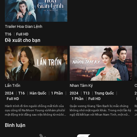
Trailer Hoa Gian Lệnh
T16
Full HD
Đề xuất cho bạn
Lẩn Trốn
Nhan Tâm Ký
C
2024
T16
Hàn Quốc
1 Phần
2024
T13
Trung Quốc
2
Full HD
1 Phần
Full HD
Hành trình đi tìm người chồng mất tích của
Quận vương Giang Tâm Bạch bị mắc chứng
B
cựu công tố Na Moon Young và khám phá bí
không nhớ mặt người khác. Trong một lần kỳ
m
mật động trời đằng sau việc không từ mà biệt
ngộ đã kết bạn với Nhan Nam Tinh, một nữ
J
của anh.
đại phu kỳ lạ.
đ
Bình luận