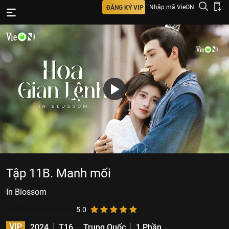
Nhập mã VieON
ĐĂNG KÝ VIP
Tập 11B. Manh mối
In Blossom
7.978.669
lượt xem
5.0
VIP
2024
T16
Trung Quốc
1 Phần