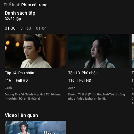
Thể loại:
Phim cổ trang
Danh sách tập
32/32 tập
01-30
31-60
61-64
Tập 1A. Phủ nhận
Tập 1B. Phủ nhận
T
T16
Full HD
T16
Full HD
T
24ph
20ph
2
Dương Thái Vi (Trịnh Hợp Huệ Tử) bị dùng
Dương Thái Vi (Trịnh Hợp Huệ Tử) bị dùng
P
nhục hình bắt phải nhận tội.
nhục hình bắt phải nhận tội.
D
b
Video liên quan