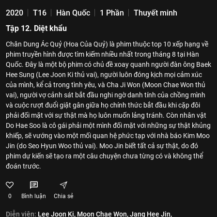
2020
T16
Hàn Quốc
1 Phần
Thuyết minh
Tập 12. Diệt khẩu
Chân Dung Ác Quỷ (Hoa Của Quỷ) là phim thuộc top 10 xếp hạng về
phim truyền hình được tìm kiếm nhiều nhất trong tháng 8 tại Hàn
Quốc. Đây là một bộ phim có chủ đề xoay quanh người đàn ông Baek
Hee Sung (Lee Joon Ki thủ vai), người luôn đóng kịch mọi cảm xúc
của mình, kể cả trong tình yêu, và Cha Ji Won (Moon Chae Won thủ
vai), người vợ cảnh sát bắt đầu nghi ngờ danh tính của chồng mình
và cuộc rượt đuổi giật gân giữa họ chính thức bắt đầu khi cặp đôi
phải đối mặt với sự thật mà họ luôn muốn lảng tránh. Còn nhân vật
Do Hae Soo là cô gái phải một mình đối mặt với những sự thật khủng
khiếp, sẽ vướng vào một mối quan hệ phức tạp với nhà báo Kim Moo
Jin (do Seo Hyun Woo thủ vai). Moo Jin biết tất cả sự thật, do đó
phim dự kiến sẽ tạo ra một câu chuyện chưa từng có và không thể
đoán trước.
0
Bình luận
Chia sẻ
Diễn viên:
Lee Joon Ki,
Moon Chae Won,
Jang Hee Jin,