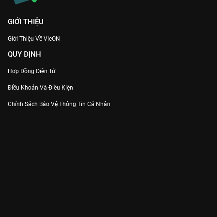
GIỚI THIỆU
Giới Thiệu Về VieON
QUY ĐỊNH
Hợp Đồng Điện Tử
Điều Khoản Và Điều Kiện
Chính Sách Bảo Vệ Thông Tin Cá Nhân
Chính Sách Bảo Vệ Người Tiêu Dùng Dễ Bị Tổn Thương
Thỏa Thuận Sử Dụng Dịch Vụ Mạng Xã Hội
THÔNG TIN
Thông Báo
Trung Tâm Hỗ Trợ
Liên Hệ