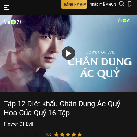
Nhập mã VieON
ĐĂNG KÝ VIP
Tập 12 Diệt khẩu Chân Dung Ác Quỷ
Hoa Của Quỷ 16 Tập
Flower Of Evil
8.347.111
lượt xem
4.9