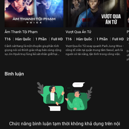
Âm Thanh Tội Phạm
Vượt Qua Án Tử
P
T16
Hàn Quốc
1 Phần
Full HD
T16
Hàn Quốc
1 Phần
Full HD
2
Cảnh sát Kang là một chuyên gia phân tích
Vượt Qua Án Tử xoay quanh Park Jung-Woo -
giọng nói có thính giác nhạy bén cùng cộng
công tố viên tại quận trung tâm Seoul, anh là
D
sự Jin Hyuk truy lùng kẻ sát nhân giết hại
người có tài năng, tận tình trong công việc.
c
người thân của họ
p
m
Bình luận
Chức năng bình luận tạm thời không khả dụng trên nội