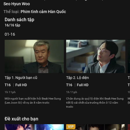
Seo Hyun Woo
Thể loại:
Phim tình cảm Hàn Quốc
Danh sách tập
16/16 tập
01-16
Tập 1. Người bạn cũ
Tập 2. Lộ diện
T
T16
Full HD
T16
Full HD
T
1h 11ph
1h 11ph
1
Một người bạn xuất hiện hỏi Beak Hee Sung
Chân dung ác quỷ lộ diện khi Beak Hee Sung
M
(Lee Joon Gi) về vụ án 8 năm trước
tiết lộ cái chết của trưởng thôn ở 12 năm
(
trước
Đề xuất cho bạn
VIP