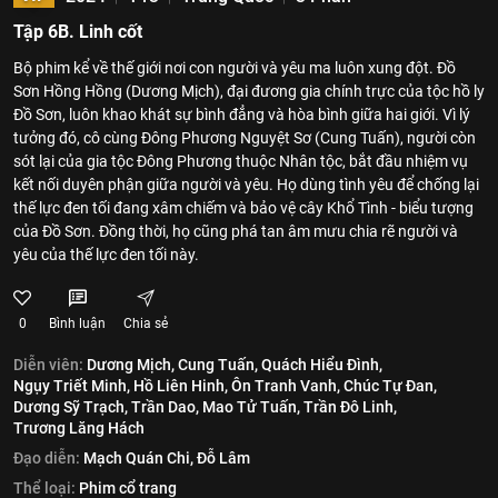
Tập 6B. Linh cốt
Bộ phim kể về thế giới nơi con người và yêu ma luôn xung đột. Đồ
Sơn Hồng Hồng (Dương Mịch), đại đương gia chính trực của tộc hồ ly
Đồ Sơn, luôn khao khát sự bình đẳng và hòa bình giữa hai giới. Vì lý
tưởng đó, cô cùng Đông Phương Nguyệt Sơ (Cung Tuấn), người còn
sót lại của gia tộc Đông Phương thuộc Nhân tộc, bắt đầu nhiệm vụ
kết nối duyên phận giữa người và yêu. Họ dùng tình yêu để chống lại
thế lực đen tối đang xâm chiếm và bảo vệ cây Khổ Tình - biểu tượng
của Đồ Sơn. Đồng thời, họ cũng phá tan âm mưu chia rẽ người và
yêu của thế lực đen tối này.
0
Bình luận
Chia sẻ
Diễn viên:
Dương Mịch,
Cung Tuấn,
Quách Hiểu Đình,
Ngụy Triết Minh,
Hồ Liên Hinh,
Ôn Tranh Vanh,
Chúc Tự Đan,
Dương Sỹ Trạch,
Trần Dao,
Mao Tử Tuấn,
Trần Đô Linh,
Trương Lăng Hách
Đạo diễn:
Mạch Quán Chi,
Đỗ Lâm
Thể loại:
Phim cổ trang