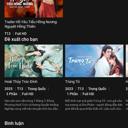
Trailer Hồ Yêu Tiểu Hồng Nương:
Nguyệt Hồng Thiên
T13
Full HD
Đề xuất cho bạn
Hoài Thủy Trúc Đình
Trùng Tử
H
2025
T13
Trung Quốc
2023
T13
Trung Quốc
2
3 Phần
Full HD
1 Phần
Full HD
Hẹn ước son sắt mùng 7 tháng 7, Đông
Mối tình oan trái giữa Trùng Tử - con gái của
N
Phương Hoài Trúc và Vương Quyền Hoằng
ma vương và Âm Phàm - người đứng đầu tiên
t
Nghiệp cùng viết nên chuyện tình lưu dấu
giới đã trải qua nhiều biến cố. Liệu cuối cùng,
n
thời gian.
họ có thể ở bên nhau?
v
Bình luận