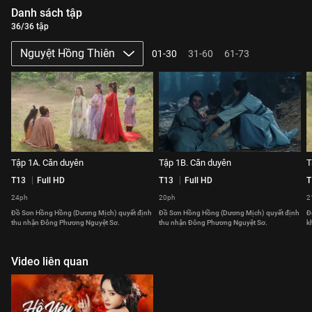
Danh sách tập
36/36 tập
Nguyệt Hồng Thiên
01-30
31-60
61-73
Tập 1A. Căn duyên
Tập 1B. Căn duyên
T
T13
Full HD
T13
Full HD
T
24ph
20ph
2
Đồ Sơn Hồng Hồng (Dương Mịch) quyết định
Đồ Sơn Hồng Hồng (Dương Mịch) quyết định
Đ
thu nhận Đông Phương Nguyệt Sơ.
thu nhận Đông Phương Nguyệt Sơ.
k
Video liên quan