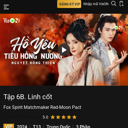
Nhập mã VieON
ĐĂNG KÝ VIP
Tập 6B. Linh cốt
Fox Spirit Matchmaker Red-Moon Pact
7.620.457
lượt xem
5.0
VIP
2024
T13
Trung Quốc
3 Phần