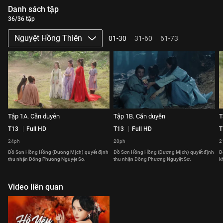
Danh sách tập
36/36 tập
Nguyệt Hồng Thiên
01-30
31-60
61-73
Tập 1A. Căn duyên
Tập 1B. Căn duyên
T
T13
Full HD
T13
Full HD
T
24ph
20ph
2
Đồ Sơn Hồng Hồng (Dương Mịch) quyết định
Đồ Sơn Hồng Hồng (Dương Mịch) quyết định
Đ
thu nhận Đông Phương Nguyệt Sơ.
thu nhận Đông Phương Nguyệt Sơ.
k
Video liên quan