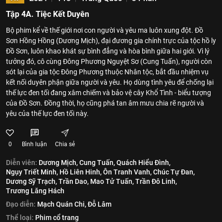
Tập 4A. Tiệc Kết Duyên
Bộ phim kể về thế giới nơi con người và yêu ma luôn xung đột. Đồ
Sơn Hồng Hồng (Dương Mịch), đại đương gia chính trực của tộc hồ ly
Đồ Sơn, luôn khao khát sự bình đẳng và hòa bình giữa hai giới. Vì lý
tưởng đó, cô cùng Đông Phương Nguyệt Sơ (Cung Tuấn), người còn
sót lại của gia tộc Đông Phương thuộc Nhân tộc, bắt đầu nhiệm vụ
kết nối duyên phận giữa người và yêu. Họ dùng tình yêu để chống lại
thế lực đen tối đang xâm chiếm và bảo vệ cây Khổ Tình - biểu tượng
của Đồ Sơn. Đồng thời, họ cũng phá tan âm mưu chia rẽ người và
yêu của thế lực đen tối này.
0
Bình luận
Chia sẻ
Diễn viên:
Dương Mịch,
Cung Tuấn,
Quách Hiểu Đình,
Ngụy Triết Minh,
Hồ Liên Hinh,
Ôn Tranh Vanh,
Chúc Tự Đan,
Dương Sỹ Trạch,
Trần Dao,
Mao Tử Tuấn,
Trần Đô Linh,
Trương Lăng Hách
Đạo diễn:
Mạch Quán Chi,
Đỗ Lâm
Thể loại:
Phim cổ trang