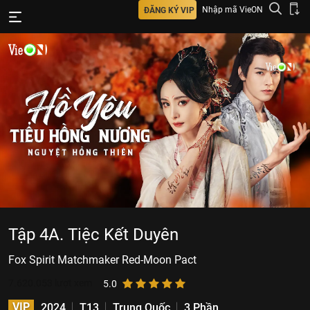
Nhập mã VieON
ĐĂNG KÝ VIP
Tập 4A. Tiệc Kết Duyên
Fox Spirit Matchmaker Red-Moon Pact
7.620.053
lượt xem
5.0
VIP
2024
T13
Trung Quốc
3 Phần