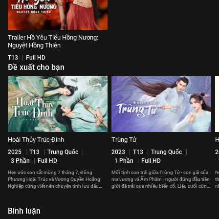
Trailer Hồ Yêu Tiểu Hồng Nương:
Nguyệt Hồng Thiên
T13
Full HD
Đề xuất cho bạn
Hoài Thủy Trúc Đình
Trùng Tử
H
2025
T13
Trung Quốc
2023
T13
Trung Quốc
2
3 Phần
Full HD
1 Phần
Full HD
Hẹn ước son sắt mùng 7 tháng 7, Đông
Mối tình oan trái giữa Trùng Tử - con gái của
N
Phương Hoài Trúc và Vương Quyền Hoằng
ma vương và Âm Phàm - người đứng đầu tiên
t
Nghiệp cùng viết nên chuyện tình lưu dấu
giới đã trải qua nhiều biến cố. Liệu cuối cùng,
n
thời gian.
họ có thể ở bên nhau?
v
Bình luận