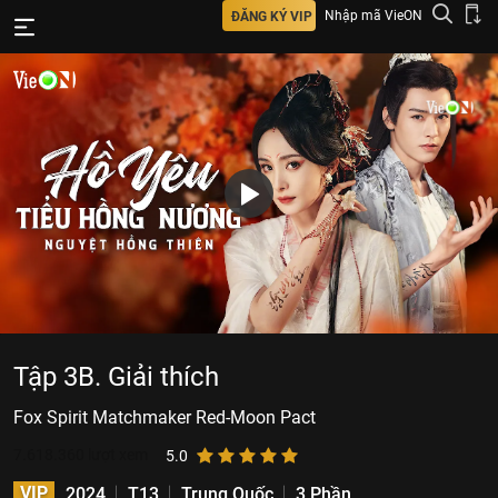
Nhập mã VieON
ĐĂNG KÝ VIP
Tập 3B. Giải thích
Fox Spirit Matchmaker Red-Moon Pact
7.618.360
lượt xem
5.0
VIP
2024
T13
Trung Quốc
3 Phần