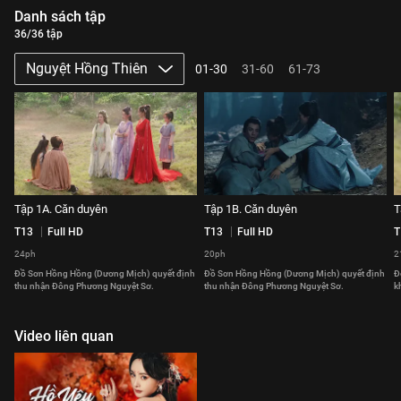
Danh sách tập
36/36 tập
Nguyệt Hồng Thiên
01-30
31-60
61-73
Tập 1A. Căn duyên
Tập 1B. Căn duyên
T
T13
Full HD
T13
Full HD
T
24ph
20ph
2
Đồ Sơn Hồng Hồng (Dương Mịch) quyết định
Đồ Sơn Hồng Hồng (Dương Mịch) quyết định
Đ
thu nhận Đông Phương Nguyệt Sơ.
thu nhận Đông Phương Nguyệt Sơ.
k
Video liên quan