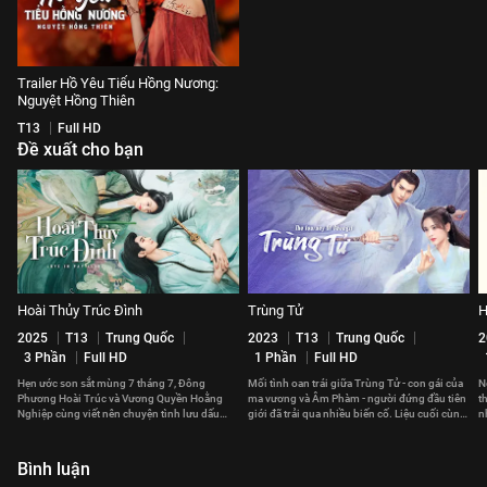
Trailer Hồ Yêu Tiểu Hồng Nương:
Nguyệt Hồng Thiên
T13
Full HD
Đề xuất cho bạn
Hoài Thủy Trúc Đình
Trùng Tử
H
2025
T13
Trung Quốc
2023
T13
Trung Quốc
2
3 Phần
Full HD
1 Phần
Full HD
Hẹn ước son sắt mùng 7 tháng 7, Đông
Mối tình oan trái giữa Trùng Tử - con gái của
N
Phương Hoài Trúc và Vương Quyền Hoằng
ma vương và Âm Phàm - người đứng đầu tiên
t
Nghiệp cùng viết nên chuyện tình lưu dấu
giới đã trải qua nhiều biến cố. Liệu cuối cùng,
n
thời gian.
họ có thể ở bên nhau?
v
Bình luận