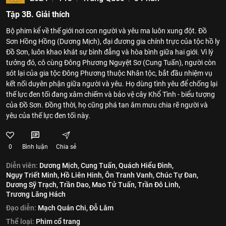
Tập 3B. Giải thích
Bộ phim kể về thế giới nơi con người và yêu ma luôn xung đột. Đồ
Sơn Hồng Hồng (Dương Mịch), đại đương gia chính trực của tộc hồ ly
Đồ Sơn, luôn khao khát sự bình đẳng và hòa bình giữa hai giới. Vì lý
tưởng đó, cô cùng Đông Phương Nguyệt Sơ (Cung Tuấn), người còn
sót lại của gia tộc Đông Phương thuộc Nhân tộc, bắt đầu nhiệm vụ
kết nối duyên phận giữa người và yêu. Họ dùng tình yêu để chống lại
thế lực đen tối đang xâm chiếm và bảo vệ cây Khổ Tình - biểu tượng
của Đồ Sơn. Đồng thời, họ cũng phá tan âm mưu chia rẽ người và
yêu của thế lực đen tối này.
0
Bình luận
Chia sẻ
Diễn viên:
Dương Mịch,
Cung Tuấn,
Quách Hiểu Đình,
Ngụy Triết Minh,
Hồ Liên Hinh,
Ôn Tranh Vanh,
Chúc Tự Đan,
Dương Sỹ Trạch,
Trần Dao,
Mao Tử Tuấn,
Trần Đô Linh,
Trương Lăng Hách
Đạo diễn:
Mạch Quán Chi,
Đỗ Lâm
Thể loại:
Phim cổ trang