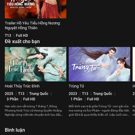
Trailer Hồ Yêu Tiểu Hồng Nương:
Nguyệt Hồng Thiên
T13
Full HD
Đề xuất cho bạn
Hoài Thủy Trúc Đình
Trùng Tử
H
2025
T13
Trung Quốc
2023
T13
Trung Quốc
2
3 Phần
Full HD
1 Phần
Full HD
Hẹn ước son sắt mùng 7 tháng 7, Đông
Mối tình oan trái giữa Trùng Tử - con gái của
N
Phương Hoài Trúc và Vương Quyền Hoằng
ma vương và Âm Phàm - người đứng đầu tiên
t
Nghiệp cùng viết nên chuyện tình lưu dấu
giới đã trải qua nhiều biến cố. Liệu cuối cùng,
n
thời gian.
họ có thể ở bên nhau?
v
Bình luận