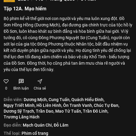
Tập 12A. Mạo hiểm
Bộ phim kể về thế giới nơi con người và yêu ma luôn xung đột. Đồ
Sơn Hồng Hồng (Dương Mịch), đại đương gia chính trực của tộc hồ ly
Đồ Sơn, luôn khao khát sự bình đẳng và hòa bình giữa hai giới. Vì lý
tưởng đó, cô cùng Đông Phương Nguyệt Sơ (Cung Tuấn), người còn
sót lại của gia tộc Đông Phương thuộc Nhân tộc, bắt đầu nhiệm vụ
kết nối duyên phận giữa người và yêu. Họ dùng tình yêu để chống lại
thế lực đen tối đang xâm chiếm và bảo vệ cây Khổ Tình - biểu tượng
của Đồ Sơn. Đồng thời, họ cũng phá tan âm mưu chia rẽ người và
yêu của thế lực đen tối này.
0
Bình luận
Chia sẻ
Diễn viên:
Dương Mịch,
Cung Tuấn,
Quách Hiểu Đình,
Ngụy Triết Minh,
Hồ Liên Hinh,
Ôn Tranh Vanh,
Chúc Tự Đan,
Dương Sỹ Trạch,
Trần Dao,
Mao Tử Tuấn,
Trần Đô Linh,
Trương Lăng Hách
Đạo diễn:
Mạch Quán Chi,
Đỗ Lâm
Thể loại:
Phim cổ trang