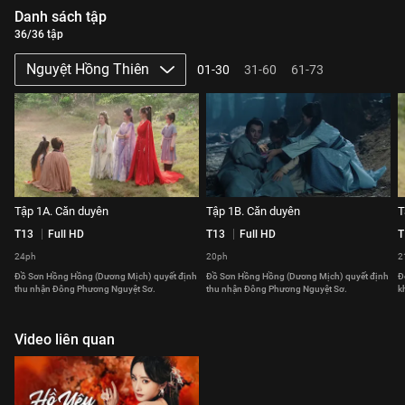
Danh sách tập
36/36 tập
Nguyệt Hồng Thiên
01-30
31-60
61-73
Tập 1A. Căn duyên
Tập 1B. Căn duyên
T
T13
Full HD
T13
Full HD
T
24ph
20ph
2
Đồ Sơn Hồng Hồng (Dương Mịch) quyết định
Đồ Sơn Hồng Hồng (Dương Mịch) quyết định
Đ
thu nhận Đông Phương Nguyệt Sơ.
thu nhận Đông Phương Nguyệt Sơ.
k
Video liên quan