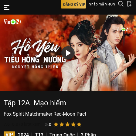
Nhập mã VieON
ĐĂNG KÝ VIP
Tập 12A. Mạo hiểm
Fox Spirit Matchmaker Red-Moon Pact
7.618.078
lượt xem
5.0
VIP
2024
T13
Trung Quốc
3 Phần