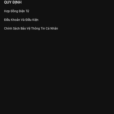
QUY ĐỊNH
Hợp Đồng Điện Tử
Điều Khoản Và Điều Kiện
Chính Sách Bảo Vệ Thông Tin Cá Nhân
Chính Sách Bảo Vệ Người Tiêu Dùng Dễ Bị Tổn Thương
Thỏa Thuận Sử Dụng Dịch Vụ Mạng Xã Hội
THÔNG TIN
Thông Báo
Trung Tâm Hỗ Trợ
Liên Hệ
Góp Ý
Công ty Cổ phần VieON - Địa chỉ: Tầng 5, 222 Pasteur, Phường Xuân Hòa,
Thành phố Hồ Chí Minh