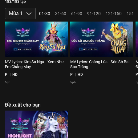
183/183 tập
Mùa 1
01-30
31-60
61-90
91-120
121-150
151-
MV Lyrics: Kim Sa Ngư - Xem Như
MV Lyrics: Chàng Lúa - Sóc Sờ Bai
M
Em Chẳng May
Sóc Trăng
Đ
P
HD
P
HD
P
5ph
5ph
5
Đề xuất cho bạn