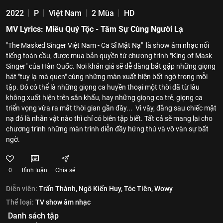
2022
P
Việt Nam
2 Mùa
HD
MV Lyrics: Miêu Quý Tộc - Tâm Sự Cùng Người Lạ
"The Masked Singer Việt Nam - Ca Sĩ Mặt Nạ" là show âm nhạc nổi
tiếng toàn cầu, được mua bản quyền từ chương trình "King of Mask
Singer" của Hàn Quốc. Nơi khán giả sẽ dễ dàng bắt gặp những giọng
hát "tuy lạ mà quen" cùng những màn xuất hiện bất ngờ trong mỗi
tập. Đó có thể là những giọng ca huyền thoại một thời đã từ lâu
không xuất hiện trên sân khấu, hay những giọng ca trẻ, giọng ca
triển vọng vừa ra mắt thời gian gần đây... Vì vậy, đằng sau chiếc mặt
nạ đó là nhân vật nào thì chỉ có biên tập biết. Tất cả sẽ mang lại cho
chương trình những màn trình diễn đầy hứng thú và vô vàn sự bất
ngờ.
0
Bình luận
Chia sẻ
Diễn viên:
Trấn Thành,
Ngô Kiến Huy,
Tóc Tiên,
Wowy
Thể loại:
TV show âm nhạc
Danh sách tập