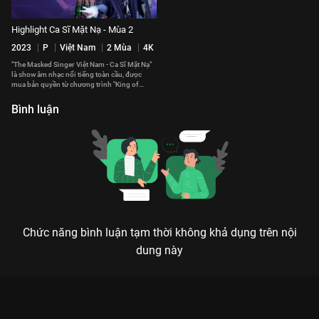
Highlight Ca Sĩ Mặt Nạ - Mùa 2
2023
P
Việt Nam
2 Mùa
4K
"The Masked Singer Việt Nam - Ca Sĩ Mặt Nạ"
là show âm nhạc nổi tiếng toàn cầu, được
mua bản quyền từ chương trình "King of
Mask Singer" của Hàn Quốc. Nơi khán giả sẽ
dễ dàng bắt gặp những giọng hát "tuy lạ mà
Bình luận
quen" cùng những màn xuất hiện bất ngờ
trong mỗi tập.
Chức năng bình luận tạm thời không khả dụng trên nội
dung này
Xem MV Lyrics: Miêu Quý Tộc - Tâm Sự Cùng Người Lạ
Highlight Ca Sĩ Mặt Nạ - 183 Tập của Việt Nam có sự tham gia
của . Thuộc thể loại: TV show