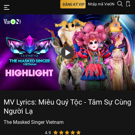
Nhập mã VieON
ĐĂNG KÝ VIP
MV Lyrics: Miêu Quý Tộc - Tâm Sự Cùng
Người Lạ
The Masked Singer Vietnam
1.165.508
lượt xem
4.9