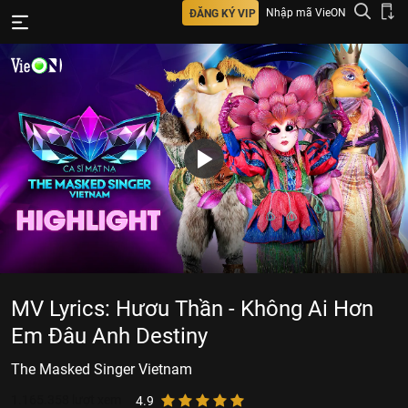
Nhập mã VieON
ĐĂNG KÝ VIP
MV Lyrics: Hươu Thần - Không Ai Hơn
Em Đâu Anh Destiny
The Masked Singer Vietnam
1.165.358
lượt xem
4.9