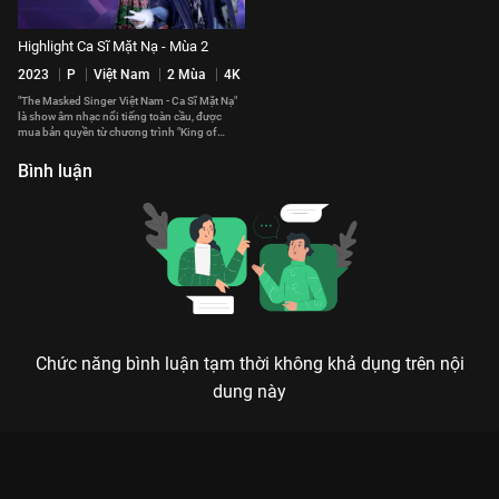
Highlight Ca Sĩ Mặt Nạ - Mùa 2
2023
P
Việt Nam
2 Mùa
4K
"The Masked Singer Việt Nam - Ca Sĩ Mặt Nạ"
là show âm nhạc nổi tiếng toàn cầu, được
mua bản quyền từ chương trình "King of
Mask Singer" của Hàn Quốc. Nơi khán giả sẽ
dễ dàng bắt gặp những giọng hát "tuy lạ mà
Bình luận
quen" cùng những màn xuất hiện bất ngờ
trong mỗi tập.
Chức năng bình luận tạm thời không khả dụng trên nội
dung này
Xem MV Lyrics: Hươu Thần - Không Ai Hơn Em Đâu Anh
Destiny Highlight Ca Sĩ Mặt Nạ - 183 Tập của Việt Nam có sự
tham gia của . Thuộc thể loại: TV show