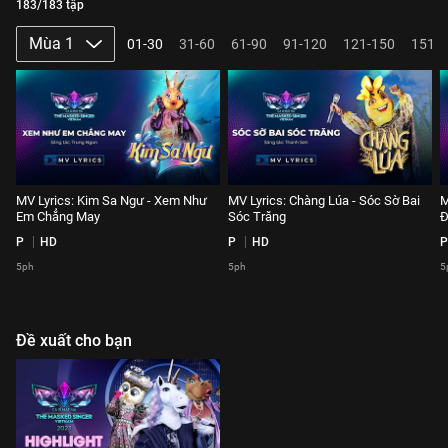
183/183 tập
Mùa 1
01-30
31-60
61-90
91-120
121-150
151-
MV Lyrics: Kim Sa Ngư - Xem Như
MV Lyrics: Chàng Lúa - Sóc Sờ Bai
M
Em Chẳng May
Sóc Trăng
Đ
P
HD
P
HD
P
5ph
5ph
5
Đề xuất cho bạn