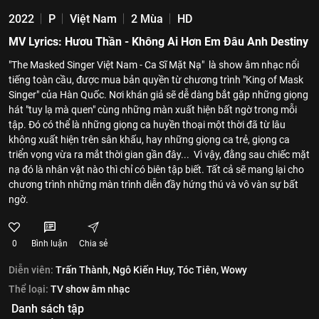
2022
P
Việt Nam
2 Mùa
HD
MV Lyrics: Hươu Thần - Không Ai Hơn Em Đâu Anh Destiny
"The Masked Singer Việt Nam - Ca Sĩ Mặt Nạ" là show âm nhạc nổi
tiếng toàn cầu, được mua bản quyền từ chương trình "King of Mask
Singer" của Hàn Quốc. Nơi khán giả sẽ dễ dàng bắt gặp những giọng
hát "tuy lạ mà quen" cùng những màn xuất hiện bất ngờ trong mỗi
tập. Đó có thể là những giọng ca huyền thoại một thời đã từ lâu
không xuất hiện trên sân khấu, hay những giọng ca trẻ, giọng ca
triển vọng vừa ra mắt thời gian gần đây... Vì vậy, đằng sau chiếc mặt
nạ đó là nhân vật nào thì chỉ có biên tập biết. Tất cả sẽ mang lại cho
chương trình những màn trình diễn đầy hứng thú và vô vàn sự bất
ngờ.
0
Bình luận
Chia sẻ
Diễn viên:
Trấn Thành,
Ngô Kiến Huy,
Tóc Tiên,
Wowy
Thể loại:
TV show âm nhạc
Danh sách tập