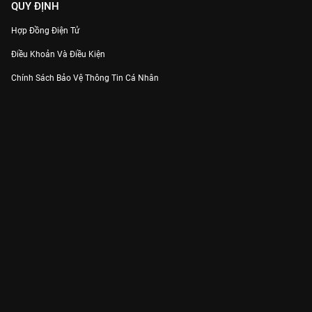
QUY ĐỊNH
Hợp Đồng Điện Tử
Điều Khoản Và Điều Kiện
Chính Sách Bảo Vệ Thông Tin Cá Nhân
Chính Sách Bảo Vệ Người Tiêu Dùng Dễ Bị Tổn Thương
Thỏa Thuận Sử Dụng Dịch Vụ Mạng Xã Hội
THÔNG TIN
Thông Báo
Trung Tâm Hỗ Trợ
Liên Hệ
Góp Ý
Công ty Cổ phần VieON - Địa chỉ: Tầng 5, 222 Pasteur, Phường Xuân Hòa,
Thành phố Hồ Chí Minh