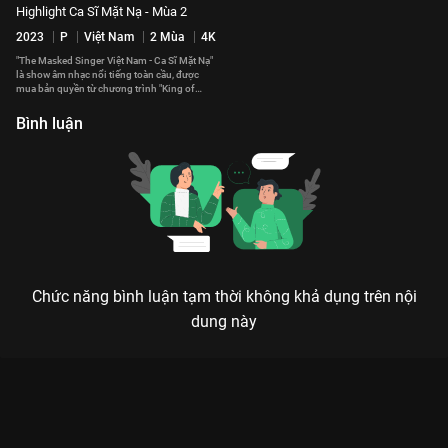
Highlight Ca Sĩ Mặt Nạ - Mùa 2
2023
P
Việt Nam
2 Mùa
4K
"The Masked Singer Việt Nam - Ca Sĩ Mặt Nạ"
là show âm nhạc nổi tiếng toàn cầu, được
mua bản quyền từ chương trình "King of
Mask Singer" của Hàn Quốc. Nơi khán giả sẽ
dễ dàng bắt gặp những giọng hát "tuy lạ mà
Bình luận
quen" cùng những màn xuất hiện bất ngờ
trong mỗi tập.
Chức năng bình luận tạm thời không khả dụng trên nội
dung này
Xem MV Lyrics: Kim Sa Ngư - Sao Cha Không Highlight Ca Sĩ
Mặt Nạ - 183 Tập của Việt Nam có sự tham gia của . Thuộc thể
loại: TV show