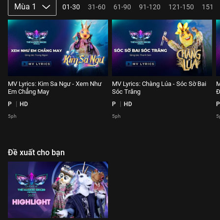
Mùa 1
01-30
31-60
61-90
91-120
121-150
151-
MV Lyrics: Kim Sa Ngư - Xem Như
MV Lyrics: Chàng Lúa - Sóc Sờ Bai
M
Em Chẳng May
Sóc Trăng
Đ
P
HD
P
HD
P
5ph
5ph
5
Đề xuất cho bạn