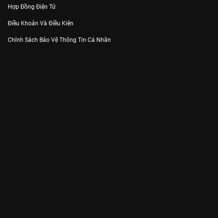
Hợp Đồng Điện Tử
Điều Khoản Và Điều Kiện
Chính Sách Bảo Vệ Thông Tin Cá Nhân
Chính Sách Bảo Vệ Người Tiêu Dùng Dễ Bị Tổn Thương
Thỏa Thuận Sử Dụng Dịch Vụ Mạng Xã Hội
THÔNG TIN
Thông Báo
Trung Tâm Hỗ Trợ
Liên Hệ
Góp Ý
Công ty Cổ phần VieON - Địa chỉ: Tầng 5, 222 Pasteur, Phường Xuân Hòa,
Thành phố Hồ Chí Minh
Email:
support@vieon.vn
| Hotline:
1800.599.920
(miễn phí)