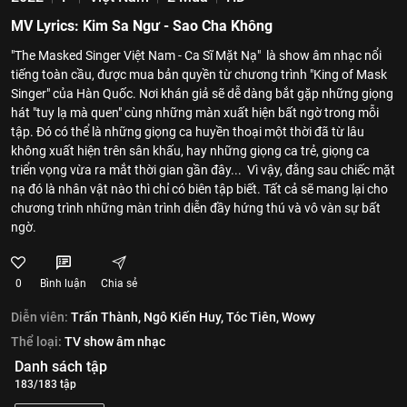
MV Lyrics: Kim Sa Ngư - Sao Cha Không
"The Masked Singer Việt Nam - Ca Sĩ Mặt Nạ" là show âm nhạc nổi
tiếng toàn cầu, được mua bản quyền từ chương trình "King of Mask
Singer" của Hàn Quốc. Nơi khán giả sẽ dễ dàng bắt gặp những giọng
hát "tuy lạ mà quen" cùng những màn xuất hiện bất ngờ trong mỗi
tập. Đó có thể là những giọng ca huyền thoại một thời đã từ lâu
không xuất hiện trên sân khấu, hay những giọng ca trẻ, giọng ca
triển vọng vừa ra mắt thời gian gần đây... Vì vậy, đằng sau chiếc mặt
nạ đó là nhân vật nào thì chỉ có biên tập biết. Tất cả sẽ mang lại cho
chương trình những màn trình diễn đầy hứng thú và vô vàn sự bất
ngờ.
0
Bình luận
Chia sẻ
Diễn viên:
Trấn Thành,
Ngô Kiến Huy,
Tóc Tiên,
Wowy
Thể loại:
TV show âm nhạc
Danh sách tập
183/183 tập