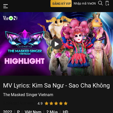
Nhập mã VieON
ĐĂNG KÝ VIP
MV Lyrics: Kim Sa Ngư - Sao Cha Không
The Masked Singer Vietnam
1.165.521
lượt xem
4.9
2022
P
Việt Nam
2 Mùa
HD