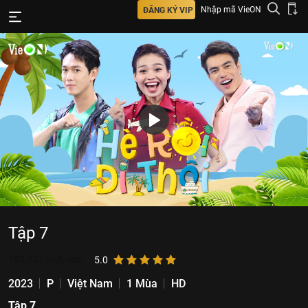
Nhập mã VieON
ĐĂNG KÝ VIP
Tập 7
183.421
lượt xem
5.0
2023
P
Việt Nam
1 Mùa
HD
Tập 7