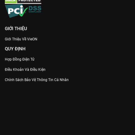
GIỚI THIỆU
Giới Thiệu Về VieON
QUY ĐỊNH
Hợp Đồng Điện Tử
Điều Khoản Và Điều Kiện
Chính Sách Bảo Vệ Thông Tin Cá Nhân
Chính Sách Bảo Vệ Người Tiêu Dùng Dễ Bị Tổn Thương
Thỏa Thuận Sử Dụng Dịch Vụ Mạng Xã Hội
THÔNG TIN
Thông Báo
Trung Tâm Hỗ Trợ