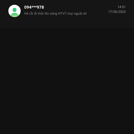
094***978
14:01
17/06/2023
Hè rồi đi thôi lên sóng HTV7 mọi người ơi!
Xem Tập 7 Hè Rồi Đi Thôi - 11 Tập của Việt Nam có sự tham
gia của . Thuộc thể loại: TV show