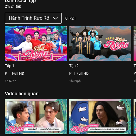
Danh sách tập
21/21 tập
Hành Trình Rực Rỡ
01-21
Tập 1
Tập 2
T
P
Full HD
P
Full HD
P
1h 57ph
1h 39ph
1
Video liên quan