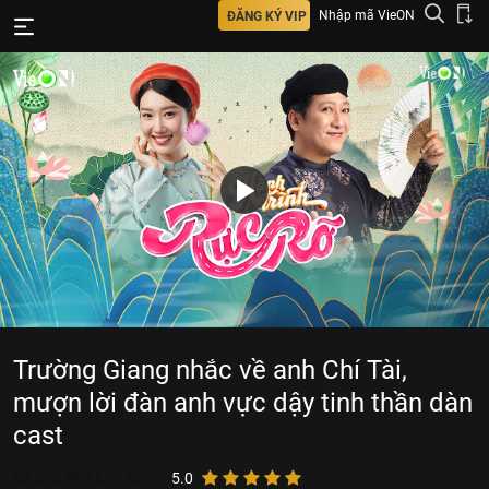
Nhập mã VieON
ĐĂNG KÝ VIP
Trường Giang nhắc về anh Chí Tài,
mượn lời đàn anh vực dậy tinh thần dàn
cast
50.505.897
lượt xem
5.0