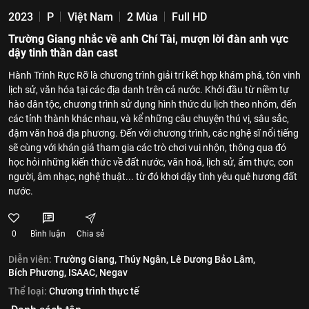
2023
P
Việt Nam
2 Mùa
Full HD
Trường Giang nhắc về anh Chí Tài, mượn lời đàn anh vực
dậy tinh thần dàn cast
Hành Trình Rực Rỡ là chương trình giải trí kết hợp khám phá, tôn vinh
lịch sử, văn hóa tại các địa danh trên cả nước. Khởi đầu từ niềm tự
hào dân tộc, chương trình sử dụng hình thức du lịch theo nhóm, đến
các tỉnh thành khác nhau, và kể những câu chuyện thú vị, sâu sắc,
đậm văn hoá địa phương. Đến với chương trình, các nghệ sĩ nổi tiếng
sẽ cùng với khán giả tham gia các trò chơi vui nhộn, thông qua đó
học hỏi những kiến thức về đất nước, văn hoá, lịch sử, ẩm thực, con
người, âm nhạc, nghệ thuật... từ đó khơi dậy tình yêu quê hương đất
nước.
0
Bình luận
Chia sẻ
Diễn viên:
Trường Giang,
Thúy Ngân,
Lê Dương Bảo Lâm,
Bích Phương,
ISAAC,
Negav
Thể loại:
Chương trình thực tế