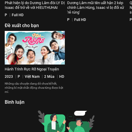
Phát hiện lý do Dương Lâm đòi LY DỊ
Dương Lâm mũi tên uất hận 2 kép
Q
Isaac để trở về với HIEUTHUHAI
chính Lâm Hùng, Isaac vì bị đối xử
N
'rẻ rúng'
s
P
Full HD
P
Full HD
P
Đề xuất cho bạn
Hành Trình Rực Rỡ Ngoại Truyện
2023
P
Việt Nam
2 Mùa
HD
Những câu chuyện dang dở chưa kể hết,
những bí mật chấn động chưa từng được bật
mí.
Bình luận