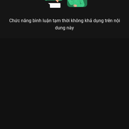
Chức năng bình luận tạm thời không khả dụng trên nội
dung này
Xem Trường Giang nhắc về anh Chí Tài, mượn lời đàn anh vực
dậy tinh thần dàn cast Hành Trình Rực Rỡ - 21 Tập của Việt
Nam có sự tham gia của Lê Dương Bảo Lâm, Thúy Ngân, Isaac,
Trường Giang, Bích Phương. Thuộc thể loại: TV show