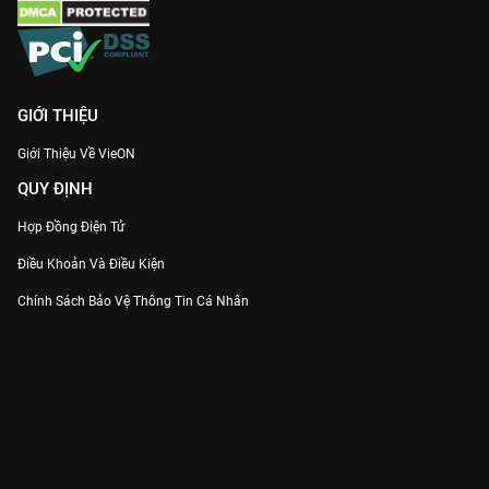
GIỚI THIỆU
Giới Thiệu Về VieON
QUY ĐỊNH
Hợp Đồng Điện Tử
Điều Khoản Và Điều Kiện
Chính Sách Bảo Vệ Thông Tin Cá Nhân
Chính Sách Bảo Vệ Người Tiêu Dùng Dễ Bị Tổn Thương
Thỏa Thuận Sử Dụng Dịch Vụ Mạng Xã Hội
THÔNG TIN
Thông Báo
Trung Tâm Hỗ Trợ