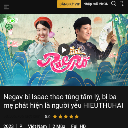
Nhập mã VieON
ĐĂNG KÝ VIP
Negav bị Isaac thao túng tâm lý, bị ba
mẹ phát hiện là người yêu HIEUTHUHAI
50.505.706
lượt xem
5.0
2023
P
Việt Nam
2 Mùa
Full HD