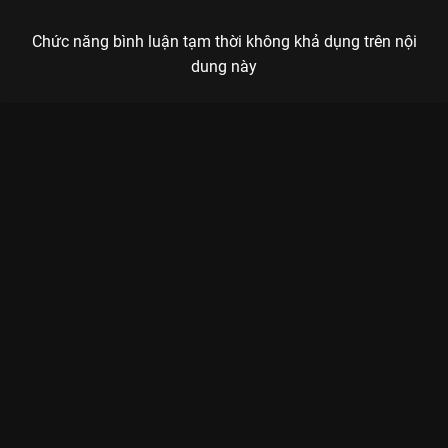
Chức năng bình luận tạm thời không khả dụng trên nội
dung này
Xem Negav bị Isaac thao túng tâm lý, bị ba mẹ phát hiện là
người yêu HIEUTHUHAI Hành Trình Rực Rỡ - 21 Tập của Việt
Nam có sự tham gia của Lê Dương Bảo Lâm, Thúy Ngân, Isaac,
Trường Giang, Bích Phương. Thuộc thể loại: TV show