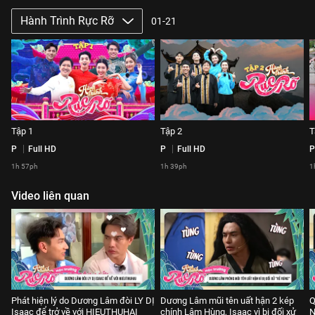
Hành Trình Rực Rỡ
01-21
Tập 1
Tập 2
T
P
Full HD
P
Full HD
P
1h 57ph
1h 39ph
1
Video liên quan
Phát hiện lý do Dương Lâm đòi LY DỊ
Dương Lâm mũi tên uất hận 2 kép
Q
Isaac để trở về với HIEUTHUHAI
chính Lâm Hùng, Isaac vì bị đối xử
N