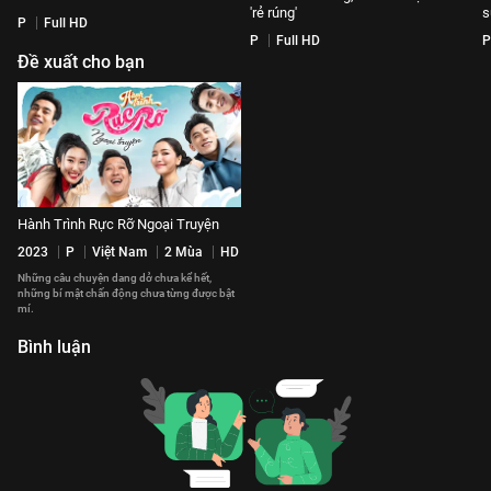
'rẻ rúng'
s
P
Full HD
P
Full HD
P
Đề xuất cho bạn
Hành Trình Rực Rỡ Ngoại Truyện
2023
P
Việt Nam
2 Mùa
HD
Những câu chuyện dang dở chưa kể hết,
những bí mật chấn động chưa từng được bật
mí.
Bình luận