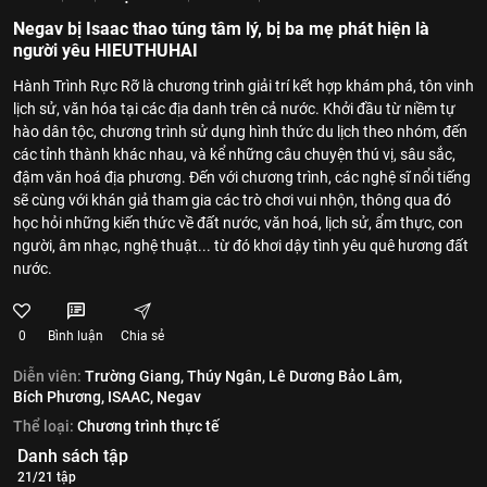
Negav bị Isaac thao túng tâm lý, bị ba mẹ phát hiện là
người yêu HIEUTHUHAI
Hành Trình Rực Rỡ là chương trình giải trí kết hợp khám phá, tôn vinh
lịch sử, văn hóa tại các địa danh trên cả nước. Khởi đầu từ niềm tự
hào dân tộc, chương trình sử dụng hình thức du lịch theo nhóm, đến
các tỉnh thành khác nhau, và kể những câu chuyện thú vị, sâu sắc,
đậm văn hoá địa phương. Đến với chương trình, các nghệ sĩ nổi tiếng
sẽ cùng với khán giả tham gia các trò chơi vui nhộn, thông qua đó
học hỏi những kiến thức về đất nước, văn hoá, lịch sử, ẩm thực, con
người, âm nhạc, nghệ thuật... từ đó khơi dậy tình yêu quê hương đất
nước.
0
Bình luận
Chia sẻ
Diễn viên:
Trường Giang,
Thúy Ngân,
Lê Dương Bảo Lâm,
Bích Phương,
ISAAC,
Negav
Thể loại:
Chương trình thực tế
Danh sách tập
21/21 tập