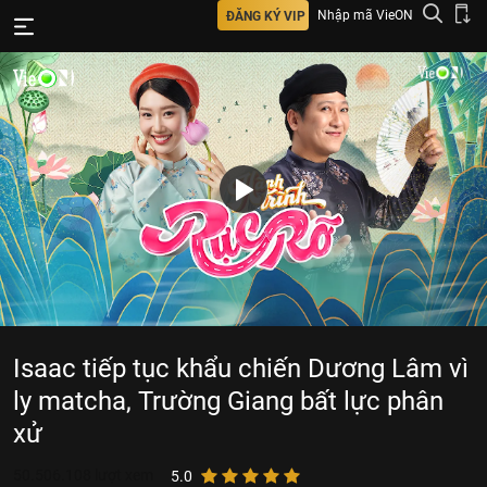
Nhập mã VieON
ĐĂNG KÝ VIP
Isaac tiếp tục khẩu chiến Dương Lâm vì
ly matcha, Trường Giang bất lực phân
xử
50.506.108
lượt xem
5.0