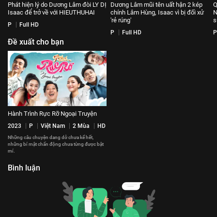
Phát hiện lý do Dương Lâm đòi LY DỊ
Dương Lâm mũi tên uất hận 2 kép
Q
Isaac để trở về với HIEUTHUHAI
chính Lâm Hùng, Isaac vì bị đối xử
N
'rẻ rúng'
s
P
Full HD
P
Full HD
P
Đề xuất cho bạn
Hành Trình Rực Rỡ Ngoại Truyện
2023
P
Việt Nam
2 Mùa
HD
Những câu chuyện dang dở chưa kể hết,
những bí mật chấn động chưa từng được bật
mí.
Bình luận