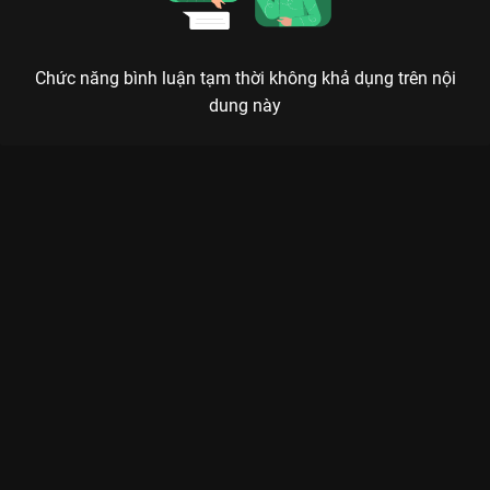
Chức năng bình luận tạm thời không khả dụng trên nội
dung này
Xem Isaac tiếp tục khẩu chiến Dương Lâm vì ly matcha, Trường
Giang bất lực phân xử Hành Trình Rực Rỡ - 21 Tập của Việt
Nam có sự tham gia của Lê Dương Bảo Lâm, Thúy Ngân, Isaac,
Trường Giang, Bích Phương. Thuộc thể loại: TV show