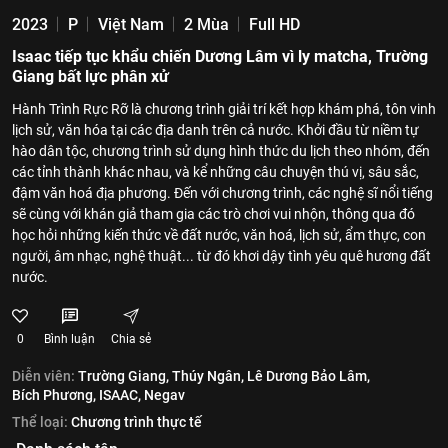
2023
P
Việt Nam
2 Mùa
Full HD
Isaac tiếp tục khẩu chiến Dương Lâm vì ly matcha, Trường
Giang bất lực phân xử
Hành Trình Rực Rỡ là chương trình giải trí kết hợp khám phá, tôn vinh
lịch sử, văn hóa tại các địa danh trên cả nước. Khởi đầu từ niềm tự
hào dân tộc, chương trình sử dụng hình thức du lịch theo nhóm, đến
các tỉnh thành khác nhau, và kể những câu chuyện thú vị, sâu sắc,
đậm văn hoá địa phương. Đến với chương trình, các nghệ sĩ nổi tiếng
sẽ cùng với khán giả tham gia các trò chơi vui nhộn, thông qua đó
học hỏi những kiến thức về đất nước, văn hoá, lịch sử, ẩm thực, con
người, âm nhạc, nghệ thuật... từ đó khơi dậy tình yêu quê hương đất
nước.
0
Bình luận
Chia sẻ
Diễn viên:
Trường Giang,
Thúy Ngân,
Lê Dương Bảo Lâm,
Bích Phương,
ISAAC,
Negav
Thể loại:
Chương trình thực tế