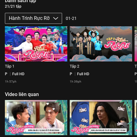
Danh sách tập
21/21 tập
Hành Trình Rực Rỡ
01-21
Tập 1
Tập 2
T
P
Full HD
P
Full HD
P
1h 57ph
1h 39ph
1
Video liên quan