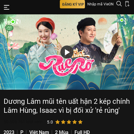
Nhập mã VieON
ĐĂNG KÝ VIP
Dương Lâm mũi tên uất hận 2 kép chính
Lâm Hùng, Isaac vì bị đối xử 'rẻ rúng'
50.505.761
lượt xem
5.0
2023
P
Việt Nam
2 Mùa
Full HD