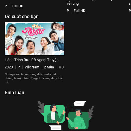
'rẻ rúng'
s
P
Full HD
P
Full HD
P
Đề xuất cho bạn
Hành Trình Rực Rỡ Ngoại Truyện
2023
P
Việt Nam
2 Mùa
HD
Những câu chuyện dang dở chưa kể hết,
những bí mật chấn động chưa từng được bật
mí.
Bình luận