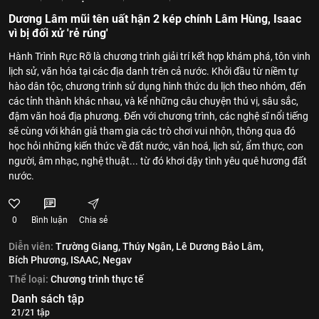
Dương Lâm mũi tên uất hận 2 kép chính Lâm Hùng, Isaac
vì bị đối xử 'rẻ rúng'
Hành Trình Rực Rỡ là chương trình giải trí kết hợp khám phá, tôn vinh
lịch sử, văn hóa tại các địa danh trên cả nước. Khởi đầu từ niềm tự
hào dân tộc, chương trình sử dụng hình thức du lịch theo nhóm, đến
các tỉnh thành khác nhau, và kể những câu chuyện thú vị, sâu sắc,
đậm văn hoá địa phương. Đến với chương trình, các nghệ sĩ nổi tiếng
sẽ cùng với khán giả tham gia các trò chơi vui nhộn, thông qua đó
học hỏi những kiến thức về đất nước, văn hoá, lịch sử, ẩm thực, con
người, âm nhạc, nghệ thuật... từ đó khơi dậy tình yêu quê hương đất
nước.
0
Bình luận
Chia sẻ
Diễn viên:
Trường Giang,
Thúy Ngân,
Lê Dương Bảo Lâm,
Bích Phương,
ISAAC,
Negav
Thể loại:
Chương trình thực tế
Danh sách tập
21/21 tập