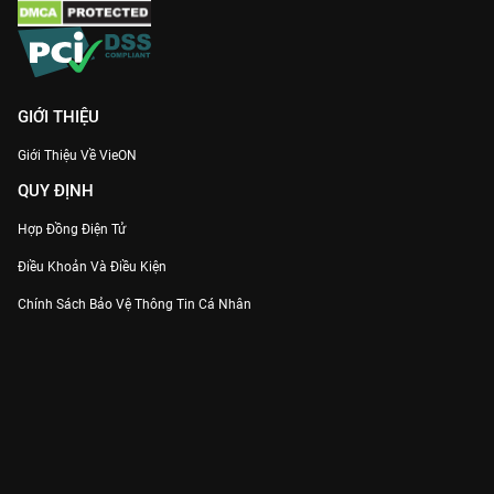
GIỚI THIỆU
Giới Thiệu Về VieON
QUY ĐỊNH
Hợp Đồng Điện Tử
Điều Khoản Và Điều Kiện
Chính Sách Bảo Vệ Thông Tin Cá Nhân
Chính Sách Bảo Vệ Người Tiêu Dùng Dễ Bị Tổn Thương
Thỏa Thuận Sử Dụng Dịch Vụ Mạng Xã Hội
THÔNG TIN
Thông Báo
Trung Tâm Hỗ Trợ