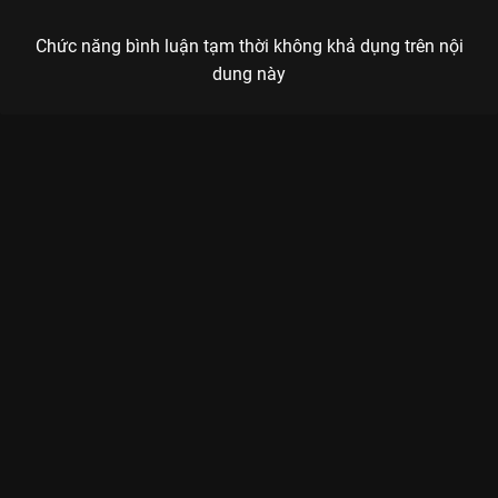
Chức năng bình luận tạm thời không khả dụng trên nội
dung này
Xem Dương Lâm mũi tên uất hận 2 kép chính Lâm Hùng, Isaac
vì bị đối xử 'rẻ rúng' Hành Trình Rực Rỡ - 21 Tập của Việt Nam
có sự tham gia của Lê Dương Bảo Lâm, Thúy Ngân, Isaac,
Trường Giang, Bích Phương. Thuộc thể loại: TV show