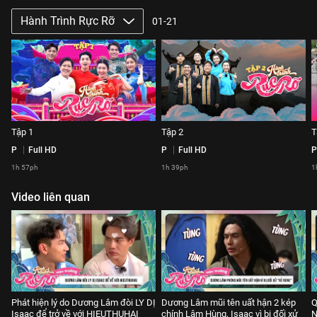
Hành Trình Rực Rỡ
01-21
Tập 1
Tập 2
T
P
Full HD
P
Full HD
P
1h 57ph
1h 39ph
1
Video liên quan
Phát hiện lý do Dương Lâm đòi LY DỊ
Dương Lâm mũi tên uất hận 2 kép
Q
Isaac để trở về với HIEUTHUHAI
chính Lâm Hùng, Isaac vì bị đối xử
N