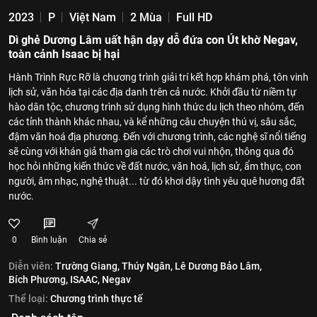
2023
P
Việt Nam
2 Mùa
Full HD
Dì ghẻ Dương Lâm uất hận dạy dỗ đứa con Út khờ Negav,
toàn cảnh Isaac bị hại
Hành Trình Rực Rỡ là chương trình giải trí kết hợp khám phá, tôn vinh
lịch sử, văn hóa tại các địa danh trên cả nước. Khởi đầu từ niềm tự
hào dân tộc, chương trình sử dụng hình thức du lịch theo nhóm, đến
các tỉnh thành khác nhau, và kể những câu chuyện thú vị, sâu sắc,
đậm văn hoá địa phương. Đến với chương trình, các nghệ sĩ nổi tiếng
sẽ cùng với khán giả tham gia các trò chơi vui nhộn, thông qua đó
học hỏi những kiến thức về đất nước, văn hoá, lịch sử, ẩm thực, con
người, âm nhạc, nghệ thuật... từ đó khơi dậy tình yêu quê hương đất
nước.
0
Bình luận
Chia sẻ
Diễn viên:
Trường Giang,
Thúy Ngân,
Lê Dương Bảo Lâm,
Bích Phương,
ISAAC,
Negav
Thể loại:
Chương trình thực tế