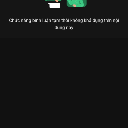
Chức năng bình luận tạm thời không khả dụng trên nội
dung này
Xem Dì ghẻ Dương Lâm uất hận dạy dỗ đứa con Út khờ Negav,
toàn cảnh Isaac bị hại Hành Trình Rực Rỡ - 21 Tập của Việt
Nam có sự tham gia của Lê Dương Bảo Lâm, Thúy Ngân, Isaac,
Trường Giang, Bích Phương. Thuộc thể loại: TV show