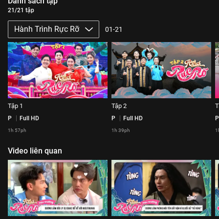
Danh sách tập
21/21 tập
Hành Trình Rực Rỡ
01-21
Tập 1
Tập 2
T
P
Full HD
P
Full HD
P
1h 57ph
1h 39ph
1
Video liên quan