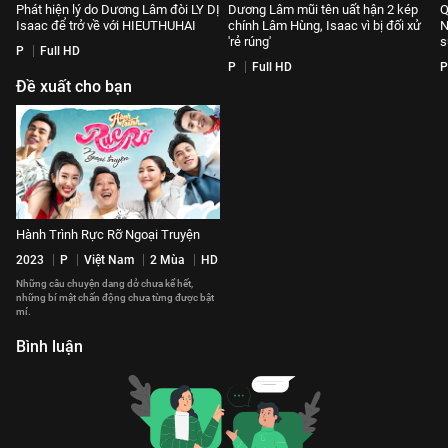
Phát hiện lý do Dương Lâm đòi LY DỊ
Dương Lâm mũi tên uất hận 2 kép
Q
Isaac để trở về với HIEUTHUHAI
chính Lâm Hùng, Isaac vì bị đối xử
N
'rẻ rúng'
s
P
Full HD
P
Full HD
P
Đề xuất cho bạn
Hành Trình Rực Rỡ Ngoại Truyện
2023
P
Việt Nam
2 Mùa
HD
Những câu chuyện dang dở chưa kể hết,
những bí mật chấn động chưa từng được bật
mí.
Bình luận