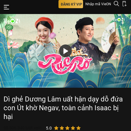
Nhập mã VieON
ĐĂNG KÝ VIP
Dì ghẻ Dương Lâm uất hận dạy dỗ đứa
con Út khờ Negav, toàn cảnh Isaac bị
hại
50.506.340
lượt xem
5.0