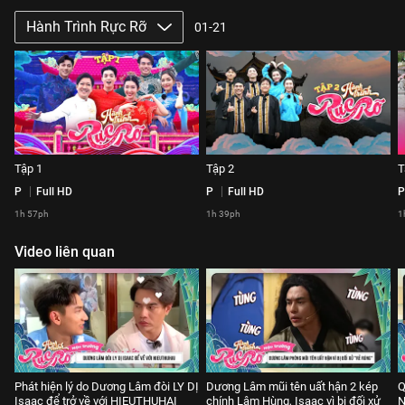
Hành Trình Rực Rỡ
01-21
Tập 1
Tập 2
T
P
Full HD
P
Full HD
P
1h 57ph
1h 39ph
1
Video liên quan
Phát hiện lý do Dương Lâm đòi LY DỊ
Dương Lâm mũi tên uất hận 2 kép
Q
Isaac để trở về với HIEUTHUHAI
chính Lâm Hùng, Isaac vì bị đối xử
N