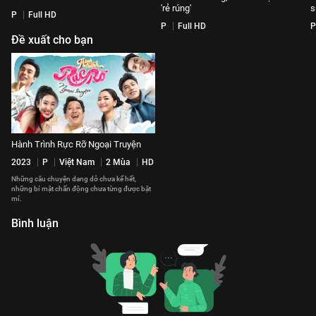
'rẻ rúng'
s
P
Full HD
P
Full HD
P
Đề xuất cho bạn
Hành Trình Rực Rỡ Ngoại Truyện
2023
P
Việt Nam
2 Mùa
HD
Những câu chuyện dang dở chưa kể hết,
những bí mật chấn động chưa từng được bật
mí.
Bình luận