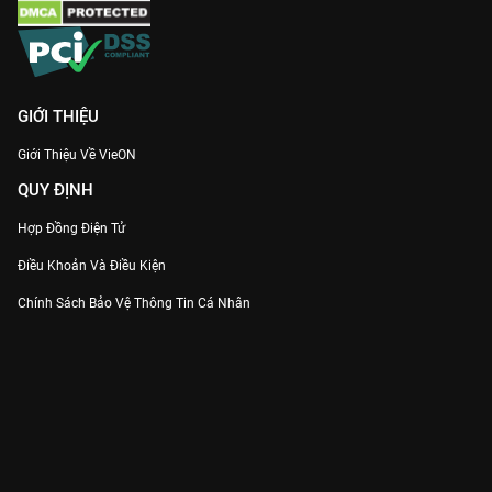
GIỚI THIỆU
Giới Thiệu Về VieON
QUY ĐỊNH
Hợp Đồng Điện Tử
Điều Khoản Và Điều Kiện
Chính Sách Bảo Vệ Thông Tin Cá Nhân
Chính Sách Bảo Vệ Người Tiêu Dùng Dễ Bị Tổn Thương
Thỏa Thuận Sử Dụng Dịch Vụ Mạng Xã Hội
THÔNG TIN
Thông Báo
Trung Tâm Hỗ Trợ