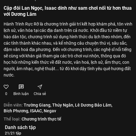
Cặp đôi Lan Ngọc, Isaac dính như sam chơi nối từ hơn thua
với Dương Lâm
Hành Trình Rực Rỡ là chương trình giải trí kết hợp khám phá, tôn vinh
lịch sử, văn hóa tại các địa danh trên cả nước. Khởi đầu từ niềm tự
hào dân tộc, chương trình sử dụng hình thức du lịch theo nhóm, đến
các tỉnh thành khác nhau, và kể những câu chuyện thú vị, sâu sắc,
đậm văn hoá địa phương. Đến với chương trình, các nghệ sĩ nổi tiếng
sẽ cùng với khán giả tham gia các trò chơi vui nhộn, thông qua đó
học hỏi những kiến thức về đất nước, văn hoá, lịch sử, ẩm thực, con
người, âm nhạc, nghệ thuật... từ đó khơi dậy tình yêu quê hương đất
nước.
0
Bình luận
Chia sẻ
Diễn viên:
Trường Giang,
Thúy Ngân,
Lê Dương Bảo Lâm,
Bích Phương,
ISAAC,
Negav
Thể loại:
Chương trình thực tế
Danh sách tập
21/21 tập