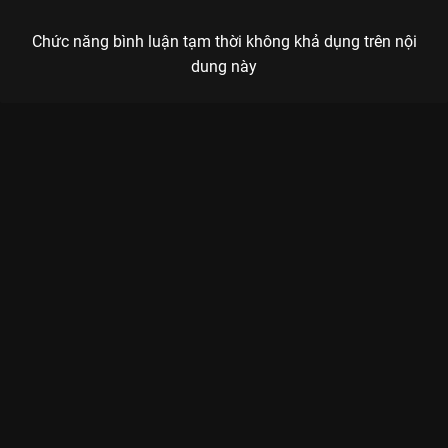
Chức năng bình luận tạm thời không khả dụng trên nội
dung này
Xem Cặp đôi Lan Ngọc, Isaac dính như sam chơi nối từ hơn
thua với Dương Lâm Hành Trình Rực Rỡ - 21 Tập của Việt Nam
có sự tham gia của Lê Dương Bảo Lâm, Thúy Ngân, Isaac,
Trường Giang, Bích Phương. Thuộc thể loại: TV show