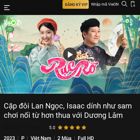
Nhập mã VieON
ĐĂNG KÝ VIP
Cặp đôi Lan Ngọc, Isaac dính như sam
chơi nối từ hơn thua với Dương Lâm
50.505.718
lượt xem
5.0
2023
P
Việt Nam
2 Mùa
Full HD