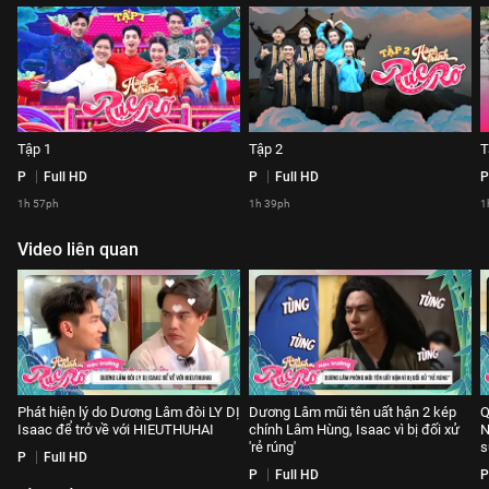
Tập 1
Tập 2
T
P
Full HD
P
Full HD
P
1h 57ph
1h 39ph
1
Video liên quan
Phát hiện lý do Dương Lâm đòi LY DỊ
Dương Lâm mũi tên uất hận 2 kép
Q
Isaac để trở về với HIEUTHUHAI
chính Lâm Hùng, Isaac vì bị đối xử
N
'rẻ rúng'
s
P
Full HD
P
Full HD
P