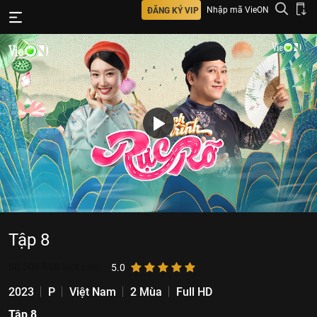
Nhập mã VieON
ĐĂNG KÝ VIP
Tập 8
50.505.998
lượt xem
5.0
2023
P
Việt Nam
2 Mùa
Full HD
Tập 8