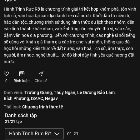
Hành Trình Rực Rỡ là chương trình giải trí kết hợp khám phá, tôn vinh
lịch sử, văn hóa tại các địa danh trên cả nước. Khởi đầu từ niềm tự
hào dân tộc, chương trình sử dụng hình thức du lịch theo nhóm, đến
các tỉnh thành khác nhau, và kể những câu chuyện thú vị, sâu sắc,
đậm văn hoá địa phương. Đến với chương trình, các nghệ sĩ nổi tiếng
sẽ cùng với khán giả tham gia các trò chơi vui nhộn, thông qua đó
học hỏi những kiến thức về đất nước, văn hoá, lịch sử, ẩm thực, con
người, âm nhạc, nghệ thuật... từ đó khơi dậy tình yêu quê hương đất
nước.
0
Bình luận
Chia sẻ
Diễn viên:
Trường Giang,
Thúy Ngân,
Lê Dương Bảo Lâm,
Bích Phương,
ISAAC,
Negav
Thể loại:
Chương trình thực tế
Danh sách tập
21/21 tập
Hành Trình Rực Rỡ
01-21