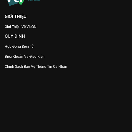
GIỚI THIỆU
Giới Thiệu Về VieON
QUY ĐỊNH
Hợp Đồng Điện Tử
Điều Khoản Và Điều Kiện
Chính Sách Bảo Vệ Thông Tin Cá Nhân
Chính Sách Bảo Vệ Người Tiêu Dùng Dễ Bị Tổn Thương
Thỏa Thuận Sử Dụng Dịch Vụ Mạng Xã Hội
THÔNG TIN
Thông Báo
Trung Tâm Hỗ Trợ
Liên Hệ