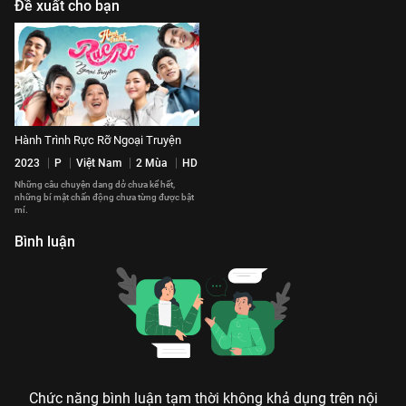
Đề xuất cho bạn
Hành Trình Rực Rỡ Ngoại Truyện
2023
P
Việt Nam
2 Mùa
HD
Những câu chuyện dang dở chưa kể hết,
những bí mật chấn động chưa từng được bật
mí.
Bình luận
Chức năng bình luận tạm thời không khả dụng trên nội