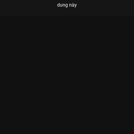
dung này
Xem Tập 8 Hành Trình Rực Rỡ - 21 Tập của Việt Nam có sự
tham gia của . Thuộc thể loại: TV show