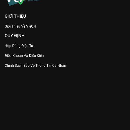
GIỚI THIỆU
Giới Thiệu Về VieON
QUY ĐỊNH
Hợp Đồng Điện Tử
Điều Khoản Và Điều Kiện
Chính Sách Bảo Vệ Thông Tin Cá Nhân
Chính Sách Bảo Vệ Người Tiêu Dùng Dễ Bị Tổn Thương
Thỏa Thuận Sử Dụng Dịch Vụ Mạng Xã Hội
THÔNG TIN
Thông Báo
Trung Tâm Hỗ Trợ
Liên Hệ