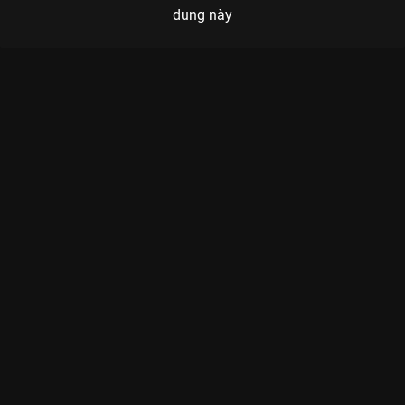
dung này
Xem Tập 18 Hành Trình Rực Rỡ - 21 Tập của Việt Nam có sự
tham gia của . Thuộc thể loại: TV show