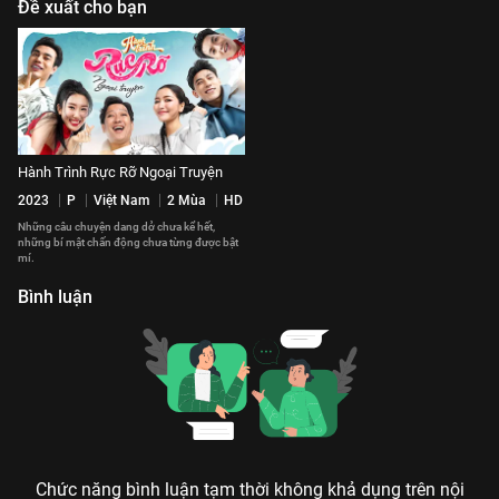
Đề xuất cho bạn
Hành Trình Rực Rỡ Ngoại Truyện
2023
P
Việt Nam
2 Mùa
HD
Những câu chuyện dang dở chưa kể hết,
những bí mật chấn động chưa từng được bật
mí.
Bình luận
Chức năng bình luận tạm thời không khả dụng trên nội