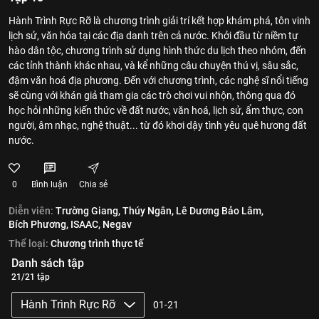
Hành Trình Rực Rỡ là chương trình giải trí kết hợp khám phá, tôn vinh
lịch sử, văn hóa tại các địa danh trên cả nước. Khởi đầu từ niềm tự
hào dân tộc, chương trình sử dụng hình thức du lịch theo nhóm, đến
các tỉnh thành khác nhau, và kể những câu chuyện thú vị, sâu sắc,
đậm văn hoá địa phương. Đến với chương trình, các nghệ sĩ nổi tiếng
sẽ cùng với khán giả tham gia các trò chơi vui nhộn, thông qua đó
học hỏi những kiến thức về đất nước, văn hoá, lịch sử, ẩm thực, con
người, âm nhạc, nghệ thuật... từ đó khơi dậy tình yêu quê hương đất
nước.
0
Bình luận
Chia sẻ
Diễn viên:
Trường Giang,
Thúy Ngân,
Lê Dương Bảo Lâm,
Bích Phương,
ISAAC,
Negav
Thể loại:
Chương trình thực tế
Danh sách tập
21/21 tập
Hành Trình Rực Rỡ
01-21