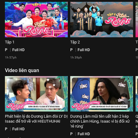
Tập 1
Tập 2
T
P
Full HD
P
Full HD
P
1h 57ph
1h 39ph
1
Video liên quan
Phát hiện lý do Dương Lâm đòi LY DỊ
Dương Lâm mũi tên uất hận 2 kép
Q
Isaac để trở về với HIEUTHUHAI
chính Lâm Hùng, Isaac vì bị đối xử
N
'rẻ rúng'
s
P
Full HD
P
Full HD
P