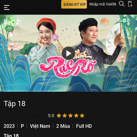
Nhập mã VieON
ĐĂNG KÝ VIP
Tập 18
50.505.512
lượt xem
5.0
2023
P
Việt Nam
2 Mùa
Full HD
Tập 18