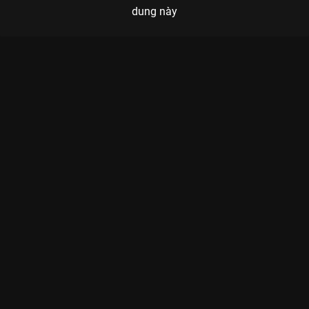
dung này
Xem Tập 16 Hành Trình Rực Rỡ - 21 Tập của Việt Nam có sự
tham gia của . Thuộc thể loại: TV show