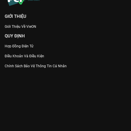
GIỚI THIỆU
Giới Thiệu Về VieON
QUY ĐỊNH
Hợp Đồng Điện Tử
Điều Khoản Và Điều Kiện
Chính Sách Bảo Vệ Thông Tin Cá Nhân
Chính Sách Bảo Vệ Người Tiêu Dùng Dễ Bị Tổn Thương
Thỏa Thuận Sử Dụng Dịch Vụ Mạng Xã Hội
THÔNG TIN
Thông Báo
Trung Tâm Hỗ Trợ
Liên Hệ