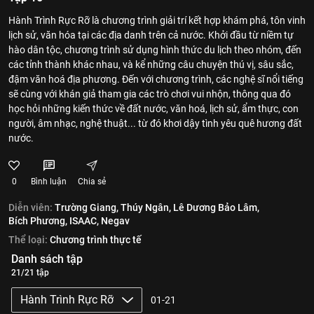
Hành Trình Rực Rỡ là chương trình giải trí kết hợp khám phá, tôn vinh
lịch sử, văn hóa tại các địa danh trên cả nước. Khởi đầu từ niềm tự
hào dân tộc, chương trình sử dụng hình thức du lịch theo nhóm, đến
các tỉnh thành khác nhau, và kể những câu chuyện thú vị, sâu sắc,
đậm văn hoá địa phương. Đến với chương trình, các nghệ sĩ nổi tiếng
sẽ cùng với khán giả tham gia các trò chơi vui nhộn, thông qua đó
học hỏi những kiến thức về đất nước, văn hoá, lịch sử, ẩm thực, con
người, âm nhạc, nghệ thuật... từ đó khơi dậy tình yêu quê hương đất
nước.
0
Bình luận
Chia sẻ
Diễn viên:
Trường Giang,
Thúy Ngân,
Lê Dương Bảo Lâm,
Bích Phương,
ISAAC,
Negav
Thể loại:
Chương trình thực tế
Danh sách tập
21/21 tập
Hành Trình Rực Rỡ
01-21