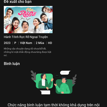
Đề xuất cho bạn
Hành Trình Rực Rỡ Ngoại Truyện
2023
P
Việt Nam
2 Mùa
HD
Những câu chuyện dang dở chưa kể hết,
những bí mật chấn động chưa từng được bật
mí.
Bình luận
Chức năng bình luận tạm thời không khả dụng trên nội