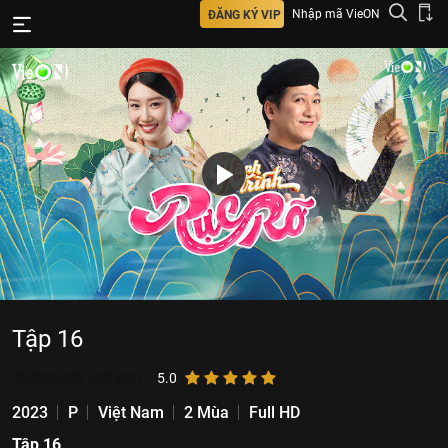
Nhập mã VieON
ĐĂNG KÝ VIP
Tập 16
50.506.003
lượt xem
5.0
2023
P
Việt Nam
2 Mùa
Full HD
Tập 16