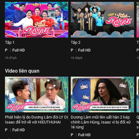
Tập 1
Tập 2
T
P
Full HD
P
Full HD
P
1h 57ph
1h 39ph
1
Video liên quan
Phát hiện lý do Dương Lâm đòi LY DỊ
Dương Lâm mũi tên uất hận 2 kép
Q
Isaac để trở về với HIEUTHUHAI
chính Lâm Hùng, Isaac vì bị đối xử
N
'rẻ rúng'
s
P
Full HD
P
Full HD
P